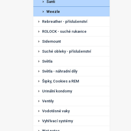
Santi
Weezle
Rebreather - příslušenství
ROLOCK - suché rukavice
Sidemount
Suché obleky - příslušenství
Světla
Světla - náhradní díly
Šipky, Cookies a REM
Urinální kondomy
Ventily
Vodotěsné vaky
Vyhřívací systémy
Wet notes