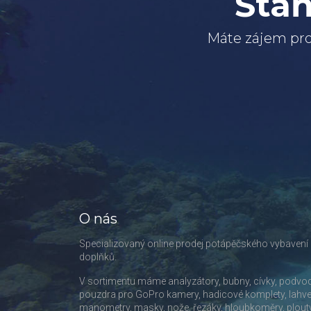
Staň
Máte zájem pro
O nás
Specializovaný online prodej potápěčského vybavení
doplňků.
V sortimentu máme analyzátory, bubny, cívky, podvo
pouzdra pro GoPro kamery, hadicové komplety, lahve
manometry, masky, nože, řezáky, hloubkoměry, plout