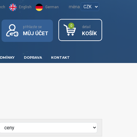
měna
ech
English
German
0
přihlaste se
detail
MŮJ ÚČET
KOŠÍK
DMÍNKY
DOPRAVA
KONTAKT