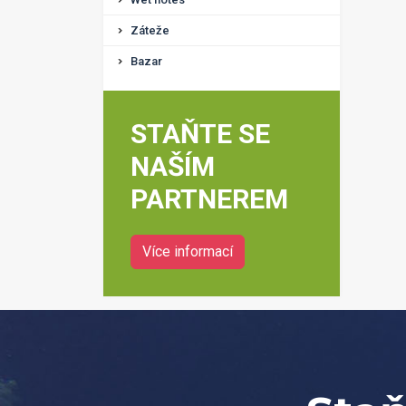
Záteže
Bazar
STAŇTE SE
NAŠÍM
PARTNEREM
Více informací