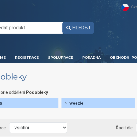
Cz
HLEDEJ
ME
REGISTRACE
SPOLUPRÁCE
PORADNA
OBCHODNÍ PO
obleky
orie oddělení
Podobleky
ti
Weezle
bce:
Řadit dle: