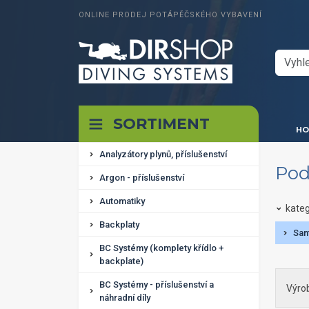
ONLINE PRODEJ POTÁPĚČSKÉHO VYBAVENÍ
SORTIMENT
HO
Analyzátory plynů, příslušenství
Pod
Argon - příslušenství
Automatiky
kateg
Backplaty
San
BC Systémy (komplety křídlo +
backplate)
BC Systémy - příslušenství a
Výro
náhradní díly