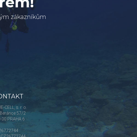
erem!
svým zákazníkům
ONTAKT
E-CELL, s. r. o.
Beránce 57/2
0 00 PRAHA 6
 26772744
Č:CZ26772744