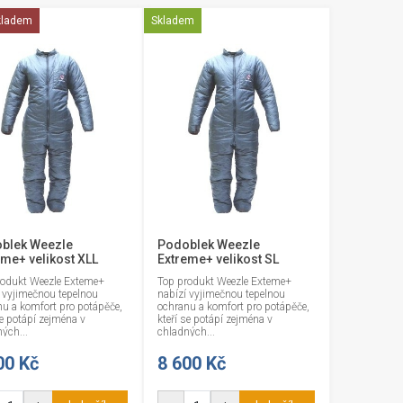
kladem
Skladem
blek Weezle
Podoblek Weezle
eme+ velikost XLL
Extreme+ velikost SL
rodukt Weezle Exteme+
Top produkt Weezle Exteme+
 vyjimečnou tepelnou
nabízí vyjimečnou tepelnou
u a komfort pro potápěče,
ochranu a komfort pro potápěče,
se potápí zejména v
kteří se potápí zejména v
ých...
chladných...
00 Kč
8 600 Kč