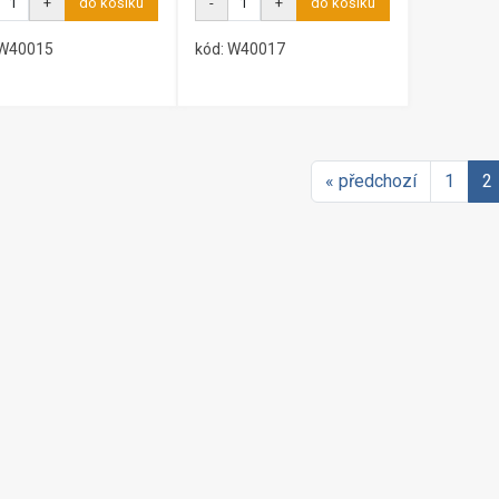
+
do košíku
-
+
do košíku
 W40015
kód: W40017
« předchozí
1
2