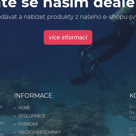
te se naším deal
dávat a nabízet produkty z našeho e-shopu 
více informací
INFORMACE
K
 a
BLU
HOME
Na 
SPOLUPRÁCE
16
dní
PORADNA
,
IČ:
OBCHODNÍ PODMÍNKY
ve,
DI