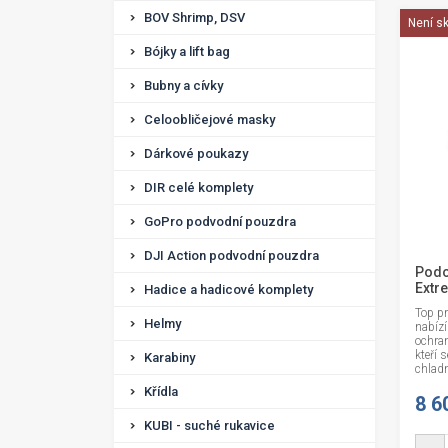
BOV Shrimp, DSV
Není s
Bójky a lift bag
Bubny a cívky
Celoobličejové masky
Dárkové poukazy
DIR celé komplety
GoPro podvodní pouzdra
DJI Action podvodní pouzdra
Podo
Extr
Hadice a hadicové komplety
Top p
Helmy
nabízí
ochran
kteří 
Karabiny
chladn
Křídla
8 6
KUBI - suché rukavice