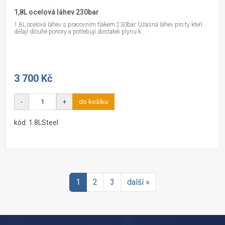
1,8L ocelová láhev 230bar
1,8L ocelová láhev s pracovním tlakem 230bar. Úžasná láhev pro ty kteří
dělají dlouhé ponory a potřebují dostatek plynu k...
3 700 Kč
-
+
do košíku
kód: 1.8LSteel
1
2
3
další »