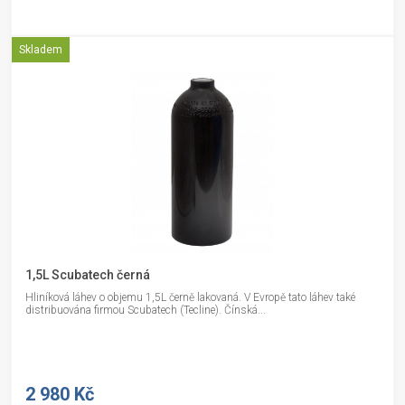
Skladem
1,5L Scubatech černá
Hliníková láhev o objemu 1,5L černě lakovaná. V Evropě tato láhev také
distribuována firmou Scubatech (Tecline). Čínská...
2 980 Kč