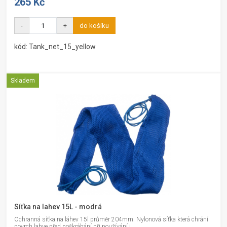
265 Kč
-
+
do košíku
kód: Tank_net_15_yellow
Skladem
Síťka na lahev 15L - modrá
Ochranná síťka na láhev 15l průměr 204mm. Nylonová síťka která chrání
povrch lahve před poškrábání při používání i...