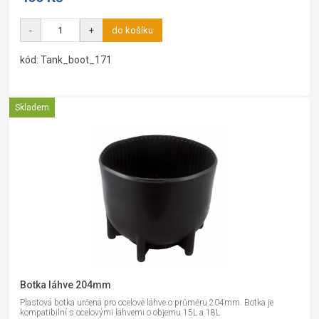
-
+
do košíku
kód: Tank_boot_171
Skladem
Botka láhve 204mm
Plastová botka určená pro ocelové láhve o průměru 204mm. Botka je
kompatibilní s ocelovými lahvemi o objemu 15L a 18L