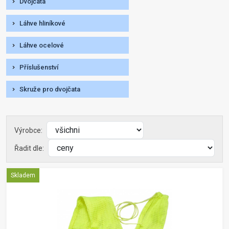
Dvojčata
Láhve hliníkové
Láhve ocelové
Příslušenství
Skruže pro dvojčata
Výrobce:
Řadit dle:
Skladem