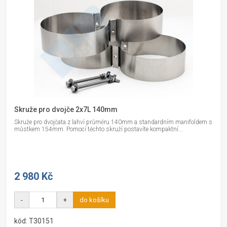
Skruže pro dvojče 2x7L 140mm
Skruže pro dvojčata z lahví průměru 140mm a standardním manifoldem s
můstkem 154mm. Pomocí těchto skruží postavíte kompaktní...
2 980 Kč
-
+
do košíku
kód: T30151