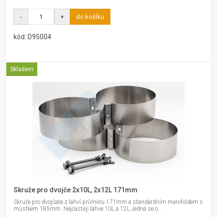
-
+
do košíku
kód: D95004
Skladem
Skruže pro dvojče 2x10L, 2x12L 171mm
Skruže pro dvojčata z lahví průměru 171mm a standardním manifoldem s
můstkem 185mm. Nejčastěji lahve 10L a 12L Jedná se o...