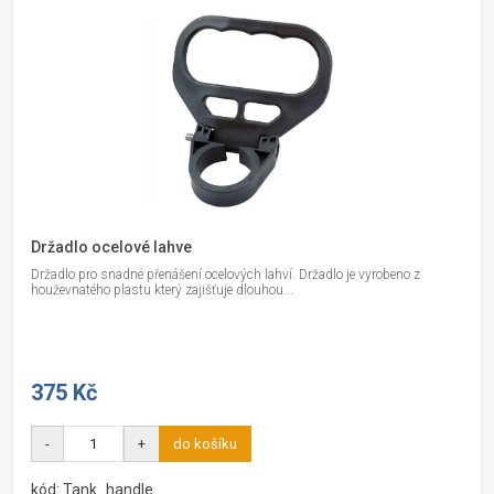
Držadlo ocelové lahve
Držadlo pro snadné přenášení ocelových lahví. Držadlo je vyrobeno z
houževnatého plastu který zajišťuje dlouhou...
375 Kč
-
+
do košíku
kód: Tank_handle