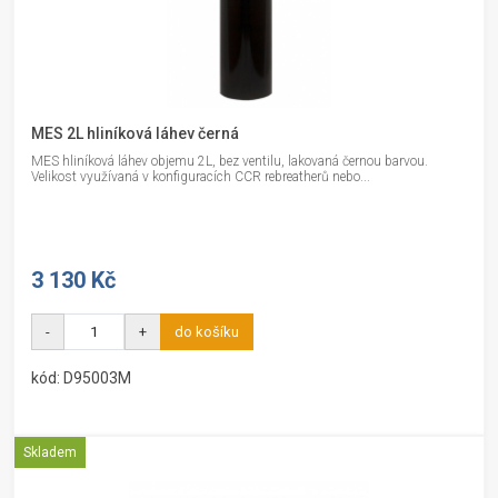
MES 2L hliníková láhev černá
MES hliníková láhev objemu 2L, bez ventilu, lakovaná černou barvou.
Velikost využívaná v konfiguracích CCR rebreatherů nebo...
3 130 Kč
-
+
do košíku
kód: D95003M
Skladem