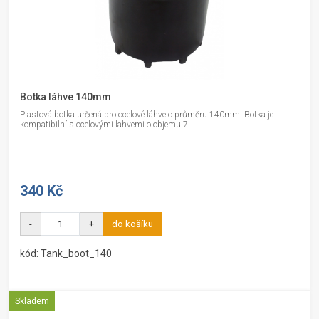
Botka láhve 140mm
Plastová botka určená pro ocelové láhve o průměru 140mm. Botka je
kompatibilní s ocelovými lahvemi o objemu 7L.
340 Kč
-
+
do košíku
kód: Tank_boot_140
Skladem