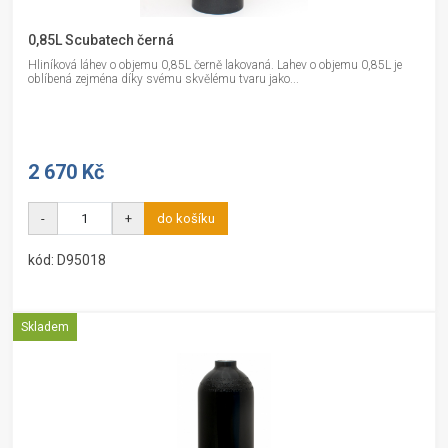
0,85L Scubatech černá
Hliníková láhev o objemu 0,85L černě lakovaná. Lahev o objemu 0,85L je
oblíbená zejména díky svému skvělému tvaru jako...
2 670 Kč
-
+
do košíku
kód: D95018
Skladem