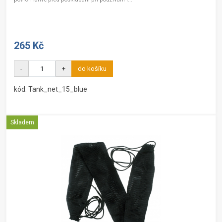
265 Kč
-
+
do košíku
kód: Tank_net_15_blue
Skladem