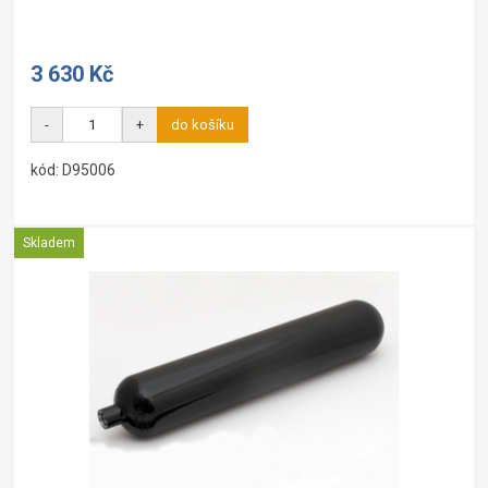
3 630 Kč
-
+
do košíku
kód: D95006
Skladem