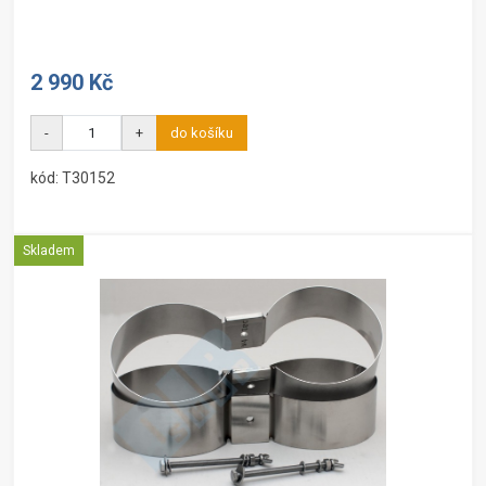
2 990 Kč
-
+
do košíku
kód: T30152
Skladem