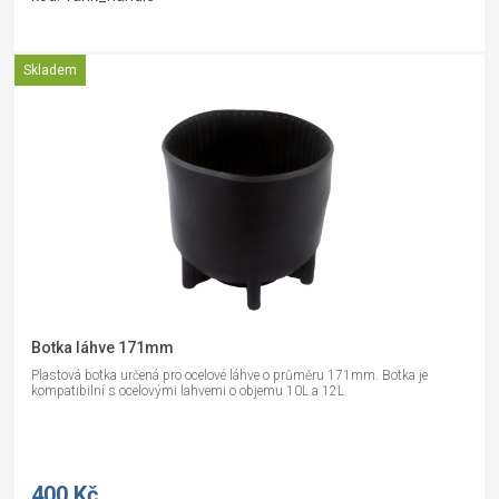
Skladem
Botka láhve 171mm
Plastová botka určená pro ocelové láhve o průměru 171mm. Botka je
kompatibilní s ocelovými lahvemi o objemu 10L a 12L
400 Kč