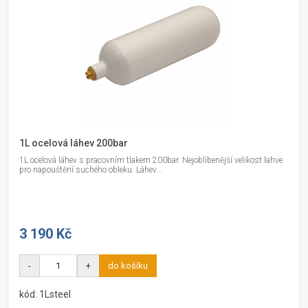
1L ocelová láhev 200bar
1L ocelová láhev s pracovním tlakem 200bar. Nejoblíbenější velikost lahve
pro napouštění suchého obleku. Láhev...
3 190 Kč
-
+
do košíku
kód: 1Lsteel