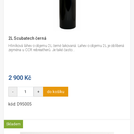
2L Scubatech černá
Hliníková láhev o objemu 2L černě lakovaná. Lahev o objemu 2L je oblíbená
zejména u CCR rebreatherů. Je také často...
2 900 Kč
-
+
do košíku
kód: D95005
Skladem