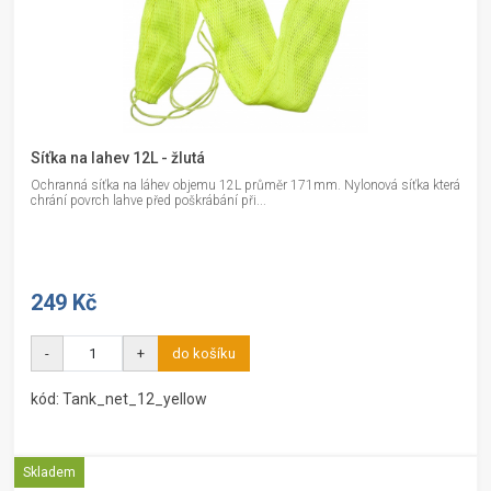
Síťka na lahev 12L - žlutá
Ochranná síťka na láhev objemu 12L průměr 171mm. Nylonová síťka která
chrání povrch lahve před poškrábání při...
249 Kč
-
+
do košíku
kód: Tank_net_12_yellow
Skladem