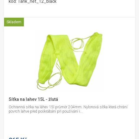
kód: Tank_net_12_black
Skladem
Síťka na lahev 15L - žlutá
Ochranná síťka na láhev 15l průměr 204mm. Nylonová síťka která chrání
povrch lahve před poškrábání při používání i...