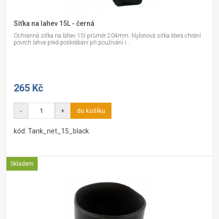
Síťka na lahev 15L - černá
Ochranná síťka na láhev 15l průměr 204mm. Nylonová síťka která chrání
povrch lahve před poškrábání při používání i...
265 Kč
-
+
do košíku
kód: Tank_net_15_black
Skladem