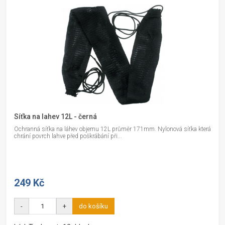
Síťka na lahev 12L - černá
Ochranná síťka na láhev objemu 12L průměr 171mm. Nylonová síťka která
chrání povrch lahve před poškrábání při...
249 Kč
-
+
do košíku