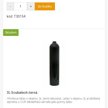
-
+
do košíku
kód: T30154
Skladem
3L Scubatech černá
Hliníková láhev o objemu 3L černě lakovaná. Lahev o objemu 3L je oblíbená
zejména u CCR rebreatherů ale také jako ponny lahev...