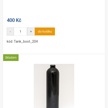
400 Kč
-
+
do košíku
kód: Tank_boot_204
Skladem