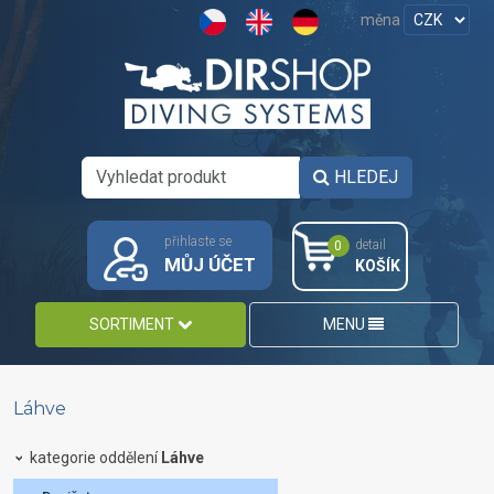
měna
HLEDEJ
přihlaste se
detail
0
MŮJ ÚČET
KOŠÍK
SORTIMENT
MENU
Láhve
kategorie oddělení
Láhve