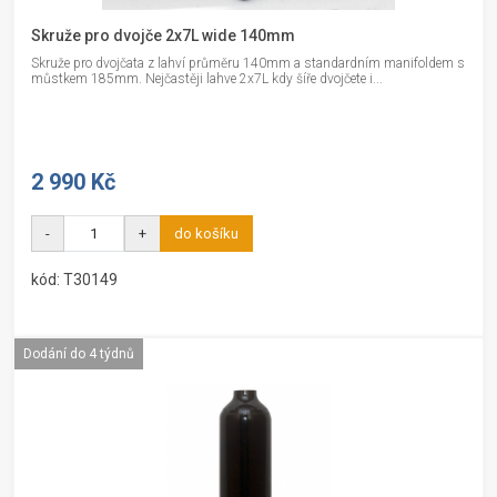
Skruže pro dvojče 2x7L wide 140mm
Skruže pro dvojčata z lahví průměru 140mm a standardním manifoldem s
můstkem 185mm. Nejčastěji lahve 2x7L kdy šíře dvojčete i...
2 990 Kč
-
+
do košíku
kód: T30149
Dodání do 4 týdnů