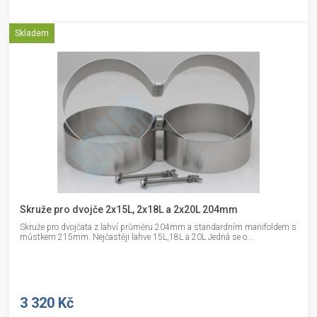
Skladem
Skruže pro dvojče 2x15L, 2x18L a 2x20L 204mm
Skruže pro dvojčata z lahví průměru 204mm a standardním manifoldem s
můstkem 215mm. Nejčastěji lahve 15L,18L a 20L Jedná se o...
3 320 Kč