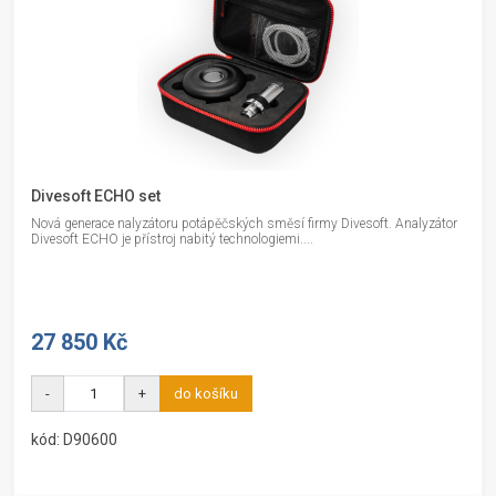
Divesoft ECHO set
Nová generace nalyzátoru potápěčských směsí firmy Divesoft. Analyzátor
Divesoft ECHO je přístroj nabitý technologiemi....
27 850 Kč
-
+
do košíku
kód: D90600