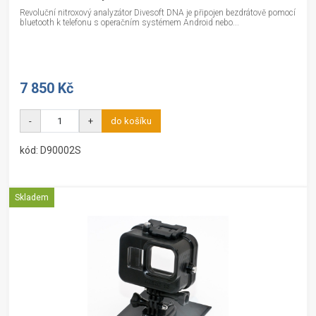
Revoluční nitroxový analyzátor Divesoft DNA je připojen bezdrátově pomocí
bluetooth k telefonu s operačním systémem Android nebo...
7 850 Kč
-
+
do košíku
kód: D90002S
Skladem