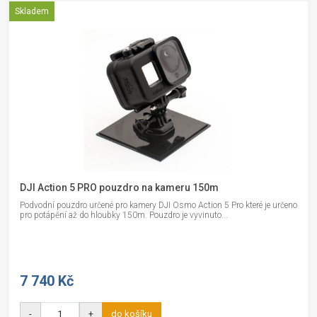
Skladem
DJI Action 5 PRO pouzdro na kameru 150m
Podvodní pouzdro určené pro kamery DJI Osmo Action 5 Pro které je určeno
pro potápění až do hloubky 150m. Pouzdro je vyvinuto...
7 740 Kč
-
+
do košíku