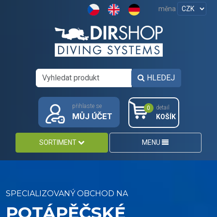
měna
HLEDEJ
přihlaste se
detail
0
MŮJ ÚČET
KOŠÍK
SORTIMENT
MENU
SPECIALIZOVANÝ OBCHOD NA
POTÁPĚČSKÉ