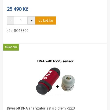
25 490 Kč
-
+
do košíku
kód: RQ13800
Skladem
Divesoft DNA analyzátor set s čidlem R22S