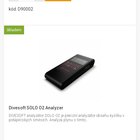
kód: D90002
Skladem
Divesoft SOLO O2 Analyzer
DIVESOFT analyzátor SOLO O2 je precizní analyzátor obsahu kyslíku v
potápěčských směsích. Analýza plynu s tímto...