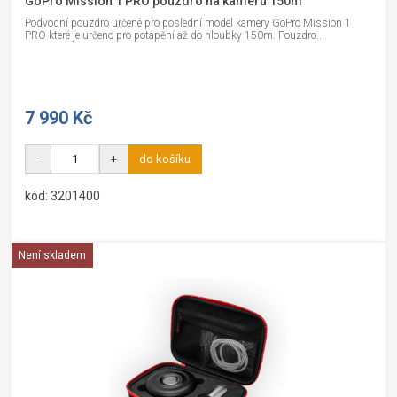
GoPro Mission 1 PRO pouzdro na kameru 150m
Podvodní pouzdro určené pro poslední model kamery GoPro Mission 1
PRO které je určeno pro potápění až do hloubky 150m. Pouzdro...
7 990 Kč
-
+
do košíku
kód: 3201400
Není skladem