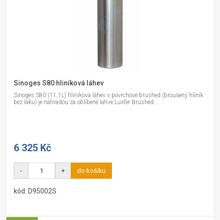
Sinoges S80 hliníková láhev
Sinoges S80 (11,1L) hliníková láhev v povrchové brushed (broušený hlíník
bez laku) je náhradou za oblíbené lahve Luxfer Brushed....
6 325 Kč
-
+
do košíku
kód: D95002S