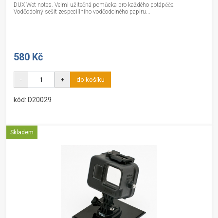
DUX Wet notes. Velmi užitečná pomůcka pro každého potápěče.
Voděodolný sešit zespeciílního voděodolného papíru...
580 Kč
-
+
do košíku
kód: D20029
Skladem