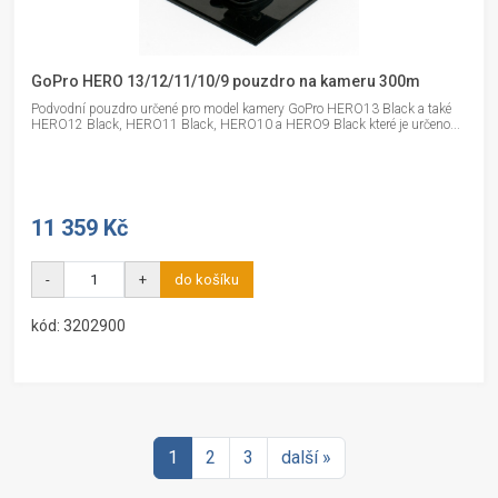
GoPro HERO 13/12/11/10/9 pouzdro na kameru 300m
Podvodní pouzdro určené pro model kamery GoPro HERO13 Black a také
HERO12 Black, HERO11 Black, HERO10 a HERO9 Black které je určeno...
11 359 Kč
-
+
do košíku
kód: 3202900
1
2
3
další »