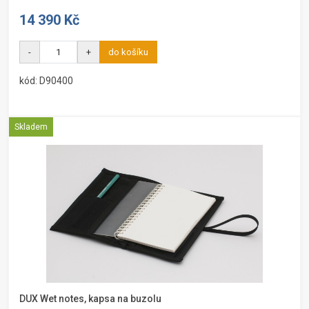
14 390 Kč
-
+
do košíku
kód: D90400
Skladem
DUX Wet notes, kapsa na buzolu