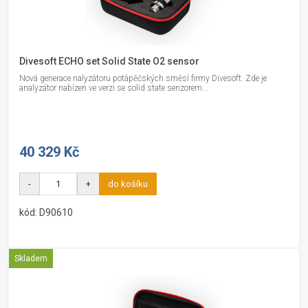
Divesoft ECHO set Solid State O2 sensor
Nová generace nalyzátoru potápěčských směsí firmy Divesoft. Zde je
analyzátor nabízen ve verzi se solid state senzorem...
40 329 Kč
-
+
do košíku
kód: D90610
Skladem