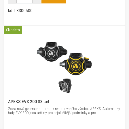
kód: 3300500
Skladem
APEKS EVX 200 S3 set
Zcela nová generace automatik renomovaného výrobce APEKS. Automatiky
řady EVX 200 jsou určeny pro nejsložitější podmínky a pro...