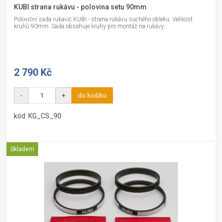
KUBI strana rukávu - polovina setu 90mm
Poloviční sada rukavic KUBI - strana rukávu suchého obleku. Velikost
kruhů 90mm. Sada obsahuje kruhy pro montáž na rukávy...
2 790 Kč
-
+
do košíku
kód: KG_CS_90
Skladem