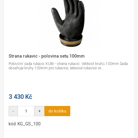
Strana rukavic - polovina setu 100mm
Poloviční sada rukavic KUBI - strana rukavic. Velikost kruhů 100mm Sada
obsahuje kruhy 100mm pro rukavice, latexové rukavice ve...
3 430 Kč
-
+
do košíku
kód: KG_GS_100