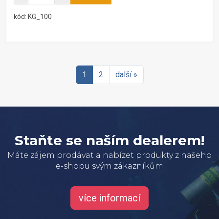
kód: KG_100
1
2
další »
Staňte se naším dealerem!
Máte zájem prodávat a nabízet produkty z našeho
e-shopu svým zákazníkům
více informací