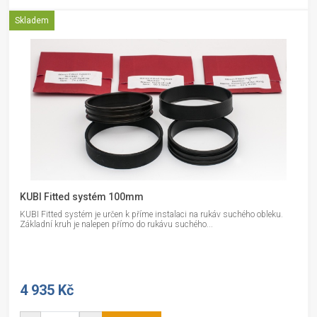
Skladem
KUBI Fitted systém 100mm
KUBI Fitted systém je určen k příme instalaci na rukáv suchého obleku.
Základní kruh je nalepen přímo do rukávu suchého...
4 935 Kč