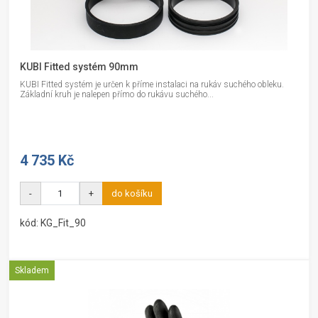
KUBI Fitted systém 90mm
KUBI Fitted systém je určen k příme instalaci na rukáv suchého obleku.
Základní kruh je nalepen přímo do rukávu suchého...
4 735 Kč
-
+
do košíku
kód: KG_Fit_90
Skladem