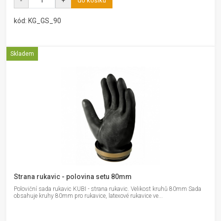
-
+
do košíku
kód: KG_GS_90
Skladem
Strana rukavic - polovina setu 80mm
Poloviční sada rukavic KUBI - strana rukavic. Velikost kruhů 80mm Sada
obsahuje kruhy 80mm pro rukavice, latexové rukavice ve...