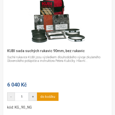
KUBI sada suchých rukavic 90mm, bez rukavic
Suché rukavice KUBI jsou výsledkem dlouhodobého vývoje zkušeného
Slovenského potápěče a instruktora Petera Kubičky. Hlavní...
6 040 Kč
-
+
do košíku
kód: KG_90_NG