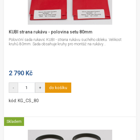
KUBI strana rukávu - polovina setu 80mm
Poloviční sada rukavic KUBI - strana rukávu suchého obleku. Velikost
kruhů 80mm. Sada obsahuje kruhy pro montáž na rukávy...
2 790 Kč
-
+
do košíku
kód: KG_CS_80
Skladem