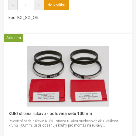
-
+
do košíku
kód: KG_SG_OR
Skladem
KUBI strana rukávu - polovina setu 100mm
Poloviční sada rukavic KUBI - strana rukávu suchého obleku. Velikost
kruhů 100mm. Sada obsahuje kruhy pro montáž na rukávy...