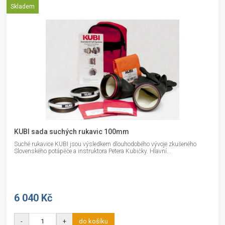
Skladem
KUBI sada suchých rukavic 100mm
Suché rukavice KUBI jsou výsledkem dlouhodobého vývoje zkušeného
Slovenského potápěče a instruktora Petera Kubičky. Hlavní...
6 040 Kč
-
+
do košíku