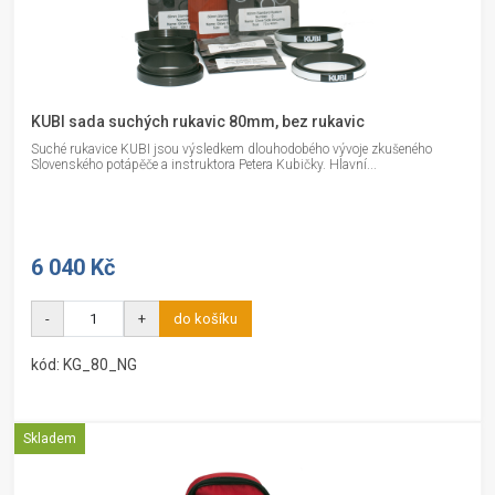
KUBI sada suchých rukavic 80mm, bez rukavic
Suché rukavice KUBI jsou výsledkem dlouhodobého vývoje zkušeného
Slovenského potápěče a instruktora Petera Kubičky. Hlavní...
6 040 Kč
-
+
do košíku
kód: KG_80_NG
Skladem