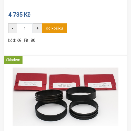
4 735 Kč
-
+
do košíku
kód: KG_Fit_80
Skladem