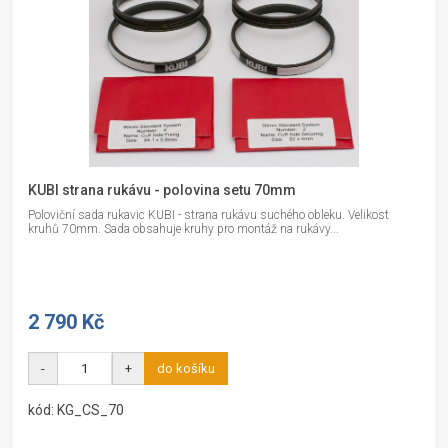
KUBI strana rukávu - polovina setu 70mm
Poloviční sada rukavic KUBI - strana rukávu suchého obleku. Velikost
kruhů 70mm. Sada obsahuje kruhy pro montáž na rukávy...
2 790 Kč
-
+
do košíku
kód: KG_CS_70