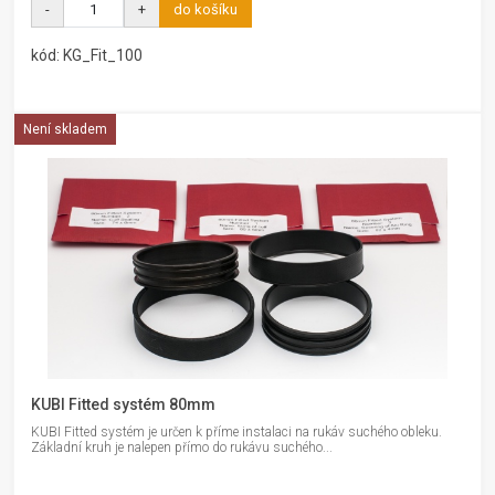
-
+
do košíku
kód: KG_Fit_100
Není skladem
KUBI Fitted systém 80mm
KUBI Fitted systém je určen k příme instalaci na rukáv suchého obleku.
Základní kruh je nalepen přímo do rukávu suchého...