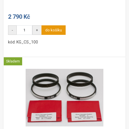
2 790 Kč
-
+
do košíku
kód: KG_CS_100
Skladem