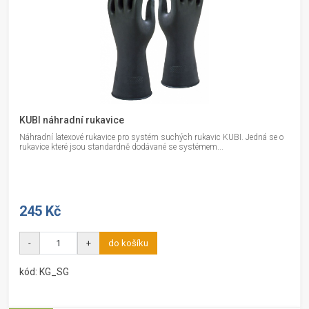
KUBI náhradní rukavice
Náhradní latexové rukavice pro systém suchých rukavic KUBI. Jedná se o
rukavice které jsou standardně dodávané se systémem...
245 Kč
-
+
do košíku
kód: KG_SG