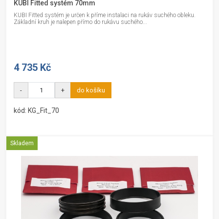
KUBI Fitted systém 70mm
KUBI Fitted systém je určen k příme instalaci na rukáv suchého obleku.
Základní kruh je nalepen přímo do rukávu suchého...
4 735 Kč
-
+
do košíku
kód: KG_Fit_70
Skladem