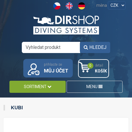
měna
HLEDEJ
přihlaste se
detail
0
MŮJ ÚČET
KOŠÍK
SORTIMENT
MENU
KUBI