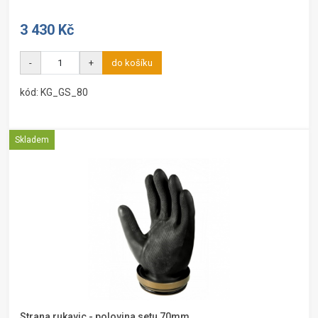
3 430 Kč
-
+
do košíku
kód: KG_GS_80
Skladem
Strana rukavic - polovina setu 70mm