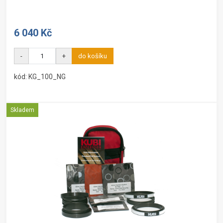
6 040 Kč
-
+
do košíku
kód: KG_100_NG
Skladem