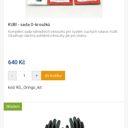
KUBI - sada O-kroužků
Kompletní sada náhradních o-kroužků pro systém suchých rukavic KUBI.
Obsahuje všechny potřebné o-kroužky jak pro stranu...
640 Kč
-
+
do košíku
kód: KG_Orings_kit
Skladem