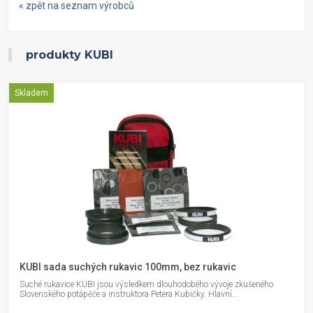
« zpět na seznam výrobců
produkty KUBI
Skladem
KUBI sada suchých rukavic 100mm, bez rukavic
Suché rukavice KUBI jsou výsledkem dlouhodobého vývoje zkušeného
Slovenského potápěče a instruktora Petera Kubičky. Hlavní...