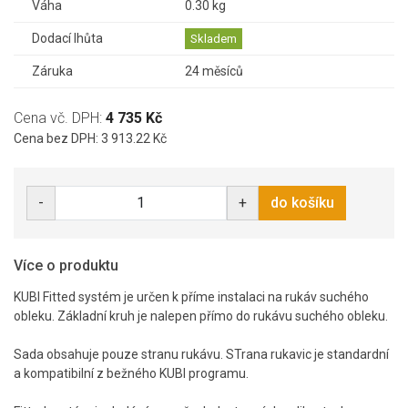
Váha
0.30 kg
Dodací lhůta
Skladem
Záruka
24 měsíců
Cena vč. DPH:
4 735 Kč
Cena bez DPH: 3 913.22 Kč
-
+
do košíku
Více o produktu
KUBI Fitted systém je určen k příme instalaci na rukáv suchého
obleku. Základní kruh je nalepen přímo do rukávu suchého obleku.
Sada obsahuje pouze stranu rukávu. STrana rukavic je standardní
a kompatibilní z bežného KUBI programu.