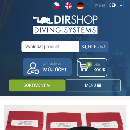
měna
HLEDEJ
přihlaste se
detail
0
MŮJ ÚČET
KOŠÍK
SORTIMENT
MENU