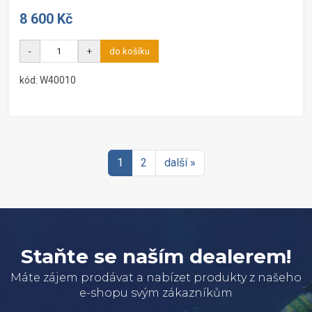
8 600 Kč
-
+
do košíku
kód: W40010
1
2
další »
Staňte se naším dealerem!
Máte zájem prodávat a nabízet produkty z našeho
e-shopu svým zákazníkům