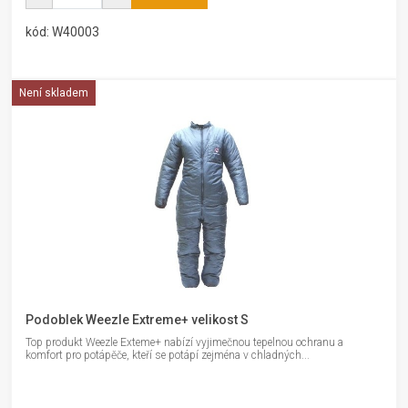
kód: W40003
Není skladem
Podoblek Weezle Extreme+ velikost S
Top produkt Weezle Exteme+ nabízí vyjimečnou tepelnou ochranu a
komfort pro potápěče, kteří se potápí zejména v chladných...