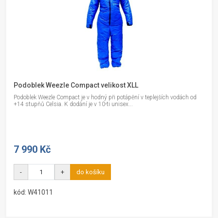
Podoblek Weezle Compact velikost XLL
Podoblek Weezle Compact je v hodný při potápění v teplejších vodách od
+14 stupňů Celsia. K dodání je v 10-ti unisex...
7 990 Kč
-
+
do košíku
kód: W41011