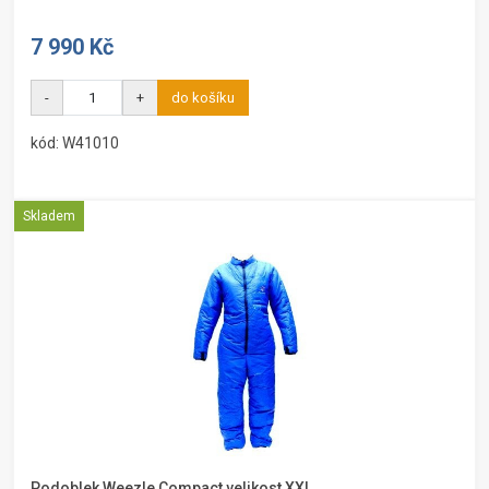
7 990 Kč
-
+
do košíku
kód: W41010
Skladem
Podoblek Weezle Compact velikost XXL