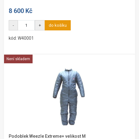
8 600 Kč
-
+
do košíku
kód: W40001
Není skladem
Podoblek Weezle Extreme+ velikost M