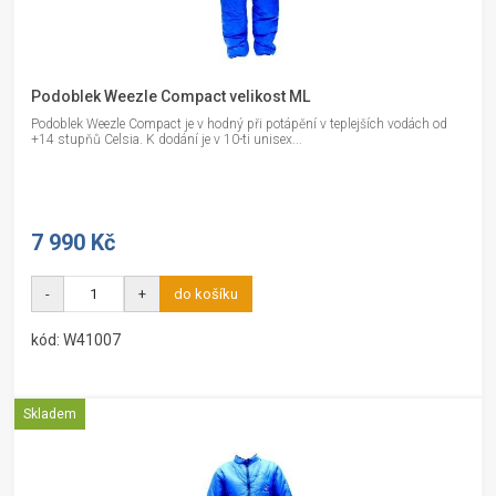
Podoblek Weezle Compact velikost ML
Podoblek Weezle Compact je v hodný při potápění v teplejších vodách od
+14 stupňů Celsia. K dodání je v 10-ti unisex...
7 990 Kč
-
+
do košíku
kód: W41007
Skladem