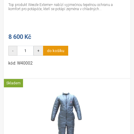
Top produkt Weezle Exteme+ nabízí vyjimečnou tepelnou ochranu a
komfort pro potápěče, kteří se potápí zejména v chladných...
8 600 Kč
-
+
do košíku
kód: W40002
Skladem