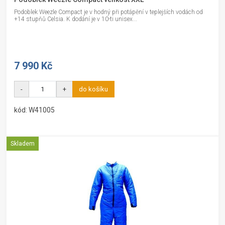
Podoblek Weezle Compact je v hodný při potápění v teplejších vodách od
+14 stupňů Celsia. K dodání je v 10-ti unisex...
7 990 Kč
-
+
do košíku
kód: W41005
Skladem