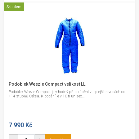
Skladem
Podoblek Weezle Compact velikost LL
Podoblek Weezle Compact je v hodný při potápění v teplejších vodách od
+14 stupňů Celsia. K dodání je v 10-ti unisex...
7 990 Kč