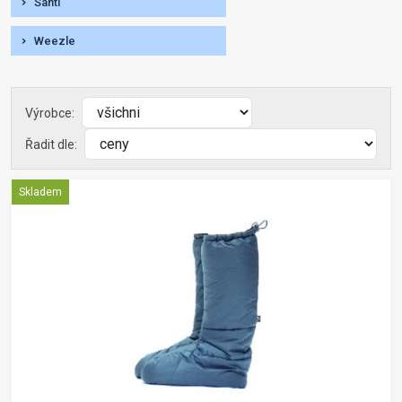
Santi
Weezle
Výrobce:
Řadit dle:
Skladem