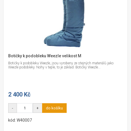
Botičky k podobleku Weezle velikost M
Botičky k podobleku Weezle, jsou vyrobeny ze stejných materiálů jako
Weezle podobleky. Nohy v teple, to je základ. Botičky Weezle...
2 400 Kč
-
+
do košíku
kód: W40007