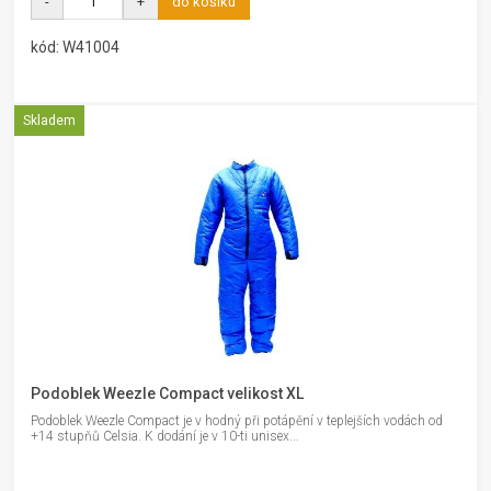
-
+
do košíku
kód: W41004
Skladem
Podoblek Weezle Compact velikost XL
Podoblek Weezle Compact je v hodný při potápění v teplejších vodách od
+14 stupňů Celsia. K dodání je v 10-ti unisex...