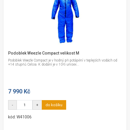
Podoblek Weezle Compact velikost M
Podoblek Weezle Compact je v hodný při potápění v teplejších vodách od
+14 stupňů Celsia. K dodání je v 10-ti unisex...
7 990 Kč
-
+
do košíku
kód: W41006