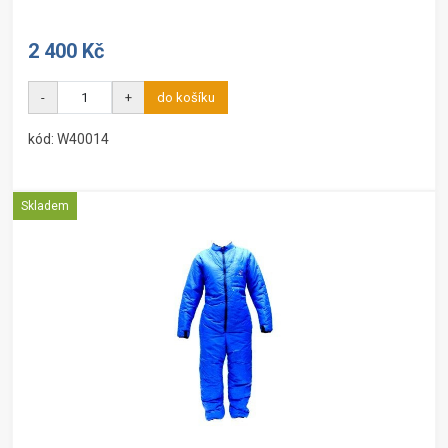
2 400 Kč
-
+
do košíku
kód: W40014
Skladem