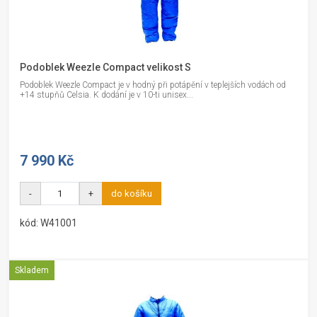
Podoblek Weezle Compact velikost S
Podoblek Weezle Compact je v hodný při potápění v teplejších vodách od
+14 stupňů Celsia. K dodání je v 10-ti unisex...
7 990 Kč
-
+
do košíku
kód: W41001
Skladem