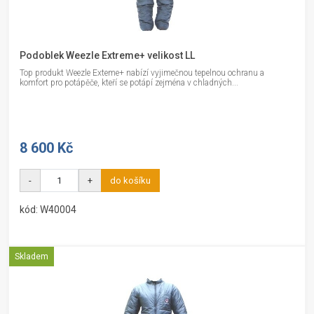
Podoblek Weezle Extreme+ velikost LL
Top produkt Weezle Exteme+ nabízí vyjimečnou tepelnou ochranu a
komfort pro potápěče, kteří se potápí zejména v chladných...
8 600 Kč
-
+
do košíku
kód: W40004
Skladem