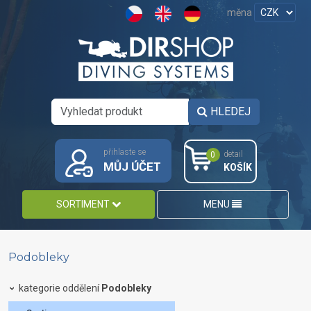
měna
HLEDEJ
přihlaste se
detail
0
MŮJ ÚČET
KOŠÍK
SORTIMENT
MENU
Podobleky
kategorie oddělení
Podobleky