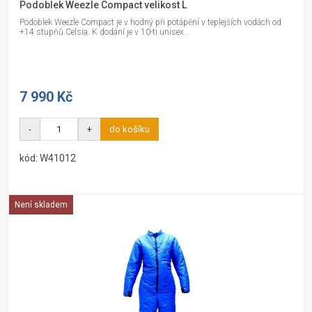
Podoblek Weezle Compact velikost L
Podoblek Weezle Compact je v hodný při potápění v teplejších vodách od
+14 stupňů Celsia. K dodání je v 10-ti unisex...
7 990 Kč
-
+
do košíku
kód: W41012
Není skladem