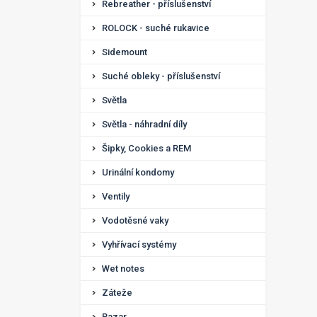
Rebreather - příslušenství
ROLOCK - suché rukavice
Sidemount
Suché obleky - příslušenství
Světla
Světla - náhradní díly
Šipky, Cookies a REM
Urinální kondomy
Ventily
Vodotěsné vaky
Vyhřívací systémy
Wet notes
Záteže
Bazar