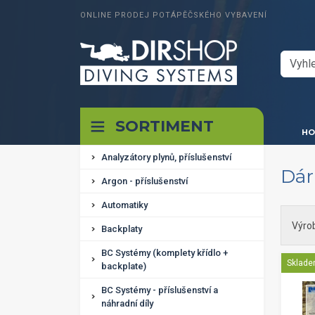
ONLINE PRODEJ POTÁPĚČSKÉHO VYBAVENÍ
SORTIMENT
HO
Analyzátory plynů, příslušenství
Dár
Argon - příslušenství
Automatiky
Výro
Backplaty
BC Systémy (komplety křídlo +
Sklad
backplate)
BC Systémy - příslušenství a
náhradní díly