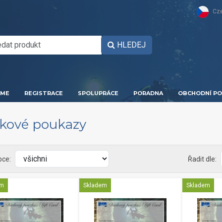
Cz
HLEDEJ
ME
REGISTRACE
SPOLUPRÁCE
PORADNA
OBCHODNÍ PO
kové poukazy
bce:
Řadit dle:
em
Skladem
Skladem