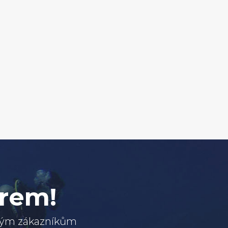
erem!
svým zákazníkům