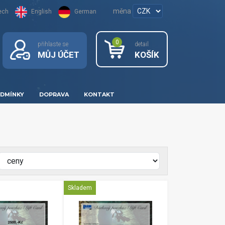
měna
ech
English
German
0
přihlaste se
detail
MŮJ ÚČET
KOŠÍK
DMÍNKY
DOPRAVA
KONTAKT
Skladem