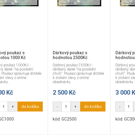
ový poukaz s
Dárkový poukaz s
Dárkový p
otou 1000 Kč
hodnotou 2500Kč
hodnotou
vý poukaz 1000Kč -
Dárkový poukaz 2500Kč -
Dárkový pou
ný dárek "na poslední
oblíbený dárek "na poslední
oblíbený dár
". Poukaz opravňuje držitele
chvíli". Poukaz opravňuje držitele
chvíli". Pouk
ání slevy z online
k získání slevy z online
k získání sle
ávky...
objednávky...
objednávky..
00 Kč
2 500 Kč
3 000 
+
do košíku
-
+
do košíku
-
 GC1000
kód: GC2500
kód: GC30