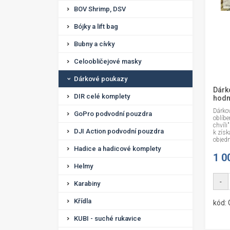
BOV Shrimp, DSV
Bójky a lift bag
Bubny a cívky
Celoobličejové masky
Dárkové poukazy
Dárk
DIR celé komplety
hodn
Dárko
GoPro podvodní pouzdra
oblíbe
chvíli
DJI Action podvodní pouzdra
k získ
objedn
Hadice a hadicové komplety
1 0
Helmy
-
Karabiny
Křídla
kód:
KUBI - suché rukavice