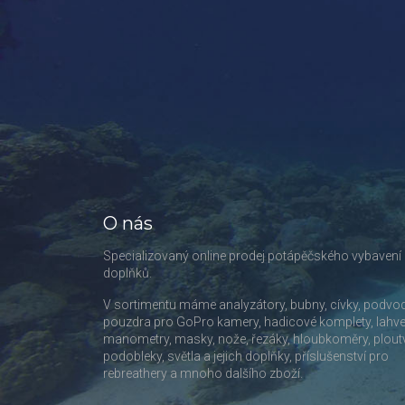
O nás
Specializovaný online prodej potápěčského vybavení
doplňků.
V sortimentu máme analyzátory, bubny, cívky, podvo
pouzdra pro GoPro kamery, hadicové komplety, lahve
manometry, masky, nože, řezáky, hloubkoměry, plout
podobleky, světla a jejich doplňky, příslušenství pro
rebreathery a mnoho dalšího zboží.