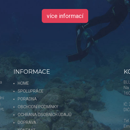
více informací
INFORMACE
K
 a
BLU
HOME
Na 
SPOLUPRÁCE
16
dní
PORADNA
,
IČ:
OBCHODNÍ PODMÍNKY
ve,
DI
OCHRANA OSOBNÍCH ÚDAJŮ
Tel
DOPRAVA
Ema