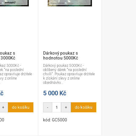
oukaz s
Dárkový poukaz s
 3000Kč
hodnotou 5000Kč
kaz 3000Kč -
Dárkový poukaz 5000Kč -
ek "na poslední
oblíbený dárek "na poslední
az opravňuje držitele
chvíli". Poukaz opravňuje držitele
vy z online
k získání slevy z online
.
objednávky...
Kč
5 000 Kč
+
do košíku
-
+
do košíku
00
kód: GC5000