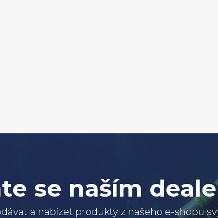
te se naším deal
dávat a nabízet produkty z našeho e-shopu 