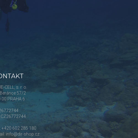
ONTAKT
E-CELL, s. r. o.
Beránce 57/2
0 00 PRAHA 6
 26772744
Č:CZ26772744
.: +420 602 285 180
il: info@dir-shop.cz