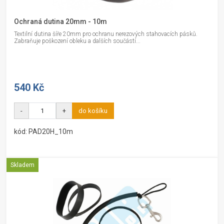
Ochraná dutina 20mm - 10m
Textilní dutina šíře 20mm pro ochranu nerezových stahovacích pásků.
Zabraňuje poškození obleku a dalších součástí...
540 Kč
-
+
do košíku
kód: PAD20H_10m
Skladem