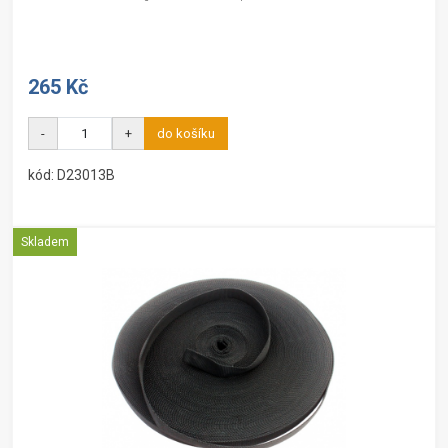
265 Kč
-
+
do košíku
kód: D23013B
Skladem