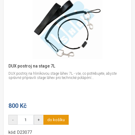
DUX postroj na stage 7L
DUX postroj na hliníkovou stage láhev 7L - vše, co potřebujete, abyste
správně připravili stage láhev pro technické potápění...
800 Kč
-
+
do košíku
kód: D23077