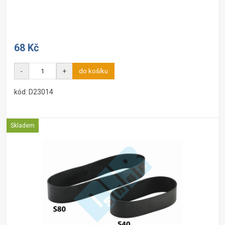
68 Kč
-
+
do košíku
kód: D23014
Skladem