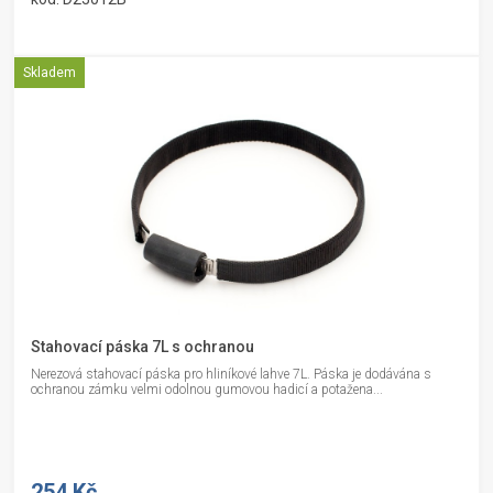
Skladem
Stahovací páska 7L s ochranou
Nerezová stahovací páska pro hliníkové lahve 7L. Páska je dodávána s
ochranou zámku velmi odolnou gumovou hadicí a potažena...
254 Kč