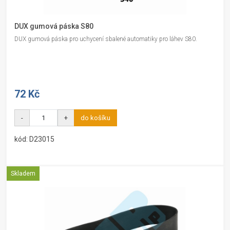
DUX gumová páska S80
DUX gumová páska pro uchycení sbalené automatiky pro láhev S80.
72 Kč
-
+
do košíku
kód: D23015
Skladem