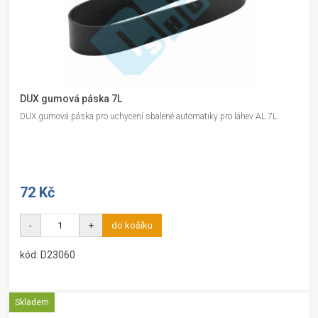
DUX gumová páska 7L
DUX gumová páska pro uchycení sbalené automatiky pro láhev AL 7L.
72 Kč
-
+
do košíku
kód: D23060
Skladem