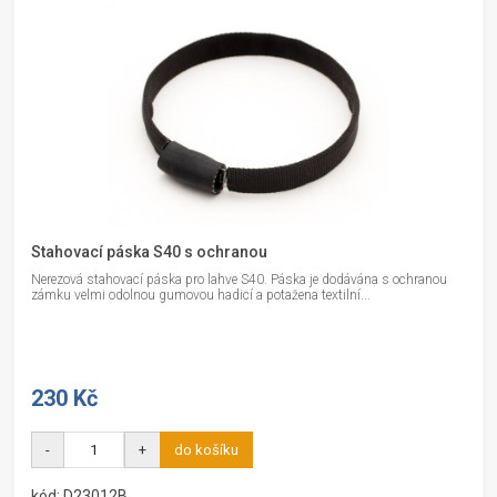
Stahovací páska S40 s ochranou
Nerezová stahovací páska pro lahve S40. Páska je dodávána s ochranou
zámku velmi odolnou gumovou hadicí a potažena textilní...
230 Kč
-
+
do košíku
kód: D23012B