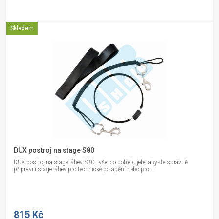
Skladem
DUX postroj na stage S80
DUX postroj na stage láhev S80 - vše, co potřebujete, abyste správně
připravili stage láhev pro technické potápění nebo pro...
815 Kč