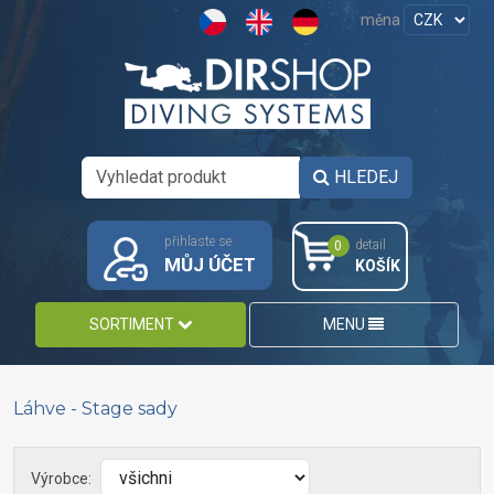
měna
HLEDEJ
přihlaste se
detail
0
MŮJ ÚČET
KOŠÍK
SORTIMENT
MENU
Láhve - Stage sady
Výrobce: