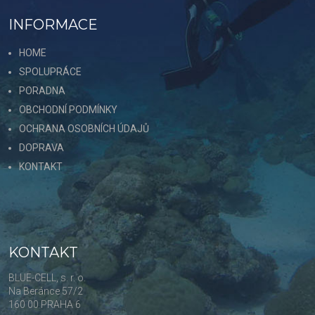
INFORMACE
HOME
SPOLUPRÁCE
PORADNA
OBCHODNÍ PODMÍNKY
OCHRANA OSOBNÍCH ÚDAJŮ
DOPRAVA
KONTAKT
KONTAKT
BLUE-CELL, s. r. o.
Na Beránce 57/2
160 00 PRAHA 6