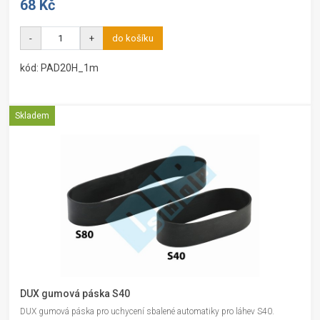
68 Kč
-
+
do košíku
kód: PAD20H_1m
Skladem
DUX gumová páska S40
DUX gumová páska pro uchycení sbalené automatiky pro láhev S40.