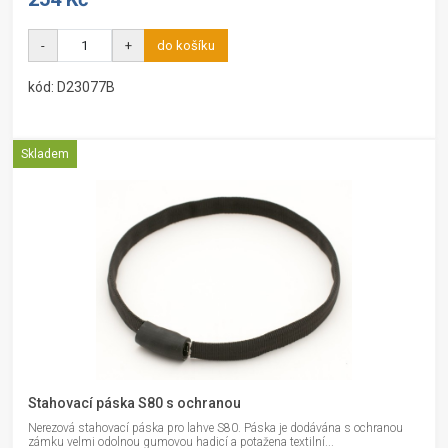
-
+
do košíku
kód: D23077B
Skladem
Stahovací páska S80 s ochranou
Nerezová stahovací páska pro lahve S80. Páska je dodávána s ochranou
zámku velmi odolnou gumovou hadicí a potažena textilní...