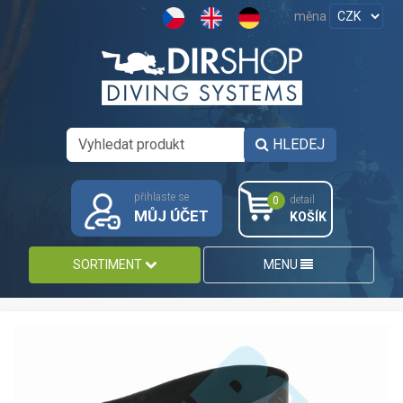
měna
HLEDEJ
přihlaste se
detail
0
MŮJ ÚČET
KOŠÍK
SORTIMENT
MENU