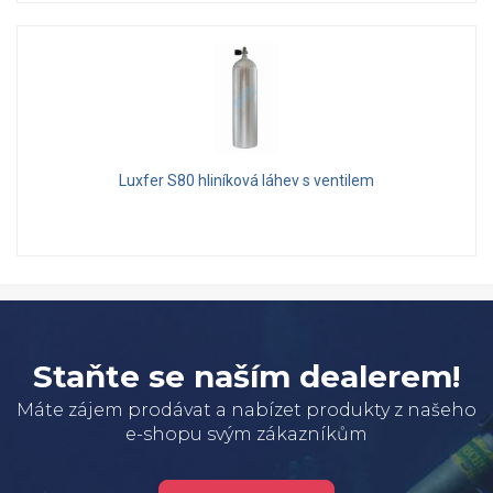
Luxfer S80 hliníková láhev s ventilem
Staňte se naším dealerem!
Máte zájem prodávat a nabízet produkty z našeho
e-shopu svým zákazníkům