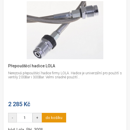
Přepouštěcí hadice LOLA
Nerezová přepouštěcí hadice firmy LOLA. Hadice je univerzální pro použití s
ventily 200Bar i 300Bar. Velmi snadné použití...
2 285 Kč
-
+
do košíku
kód: Lola_PH_300II