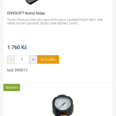
DIVESOFT tlumič hluku
Tlumič hluku je určen pro vypouštění plynů z potápěčských lahví. Kdo
někdy musel vypouštět zbytky staré dýchací směsi...
1 760 Kč
-
+
do košíku
kód: D90013
Skladem