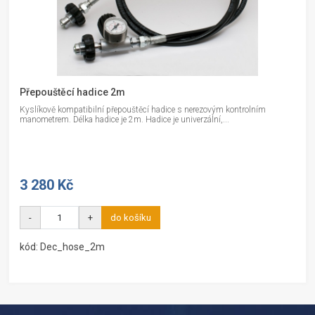
Přepouštěcí hadice 2m
Kyslíkově kompatibilní přepouštěcí hadice s nerezovým kontrolním
manometrem. Délka hadice je 2m. Hadice je univerzální,...
3 280 Kč
-
+
do košíku
kód: Dec_hose_2m