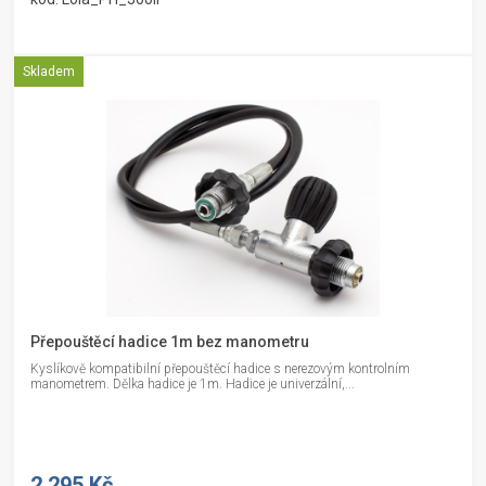
Skladem
Přepouštěcí hadice 1m bez manometru
Kyslíkově kompatibilní přepouštěcí hadice s nerezovým kontrolním
manometrem. Dělka hadice je 1m. Hadice je univerzální,...
2 295 Kč