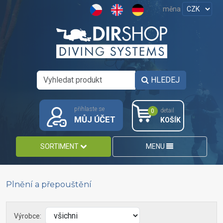
měna
HLEDEJ
přihlaste se
detail
0
MŮJ ÚČET
KOŠÍK
SORTIMENT
MENU
Plnění a přepouštění
Výrobce: