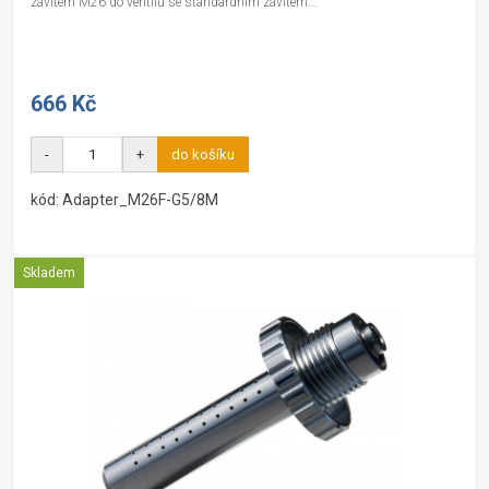
závitem M26 do ventilu se standardním závitem...
666 Kč
-
+
do košíku
kód: Adapter_M26F-G5/8M
Skladem