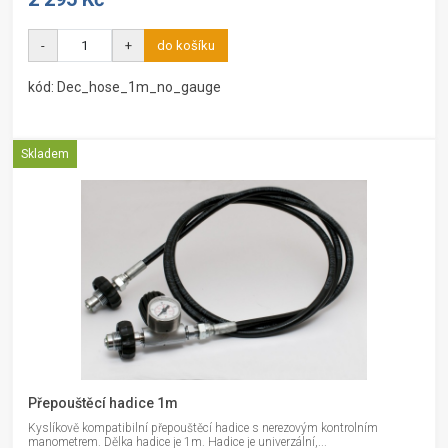
-
+
do košíku
kód: Dec_hose_1m_no_gauge
Skladem
Přepouštěcí hadice 1m
Kyslíkově kompatibilní přepouštěcí hadice s nerezovým kontrolním
manometrem. Dělka hadice je 1m. Hadice je univerzální,...