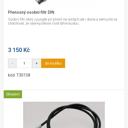
Přenosný osobní filtr DIN
Osobní filtr, který využijete při plnění na cestách,ale i doma a nemusíte se
strachovat, že vaše kyslíkově čisté láhve budou...
3 150 Kč
-
+
do košíku
kód: T30158
Skladem