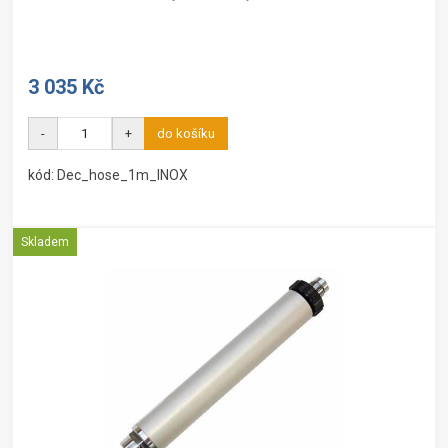
3 035 Kč
-
+
do košíku
kód: Dec_hose_1m_INOX
Skladem