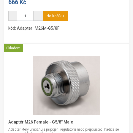
666 Kč
-
+
do košíku
kód: Adapter_M26M-G5/8F
Skladem
Adaptér M26 Female - G5/8" Male
Adapter který umožňuje připojení regulátoru nebo přepouštěcí hadice se