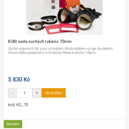
KUBI sada suchých rukavic 70mm
Suché rukavice KUBI jsou výsledkem dlouhodobého vývoje zkušeného
Slovenského potápěče a instruktora Petera Kubičky. Hlavní...
5 830 Kč
-
+
do košíku
kód: KG_70
Skladem