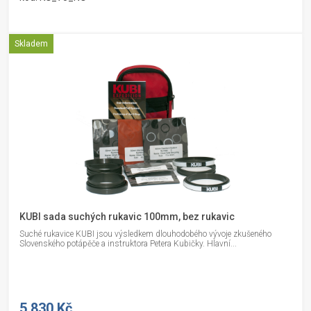
Skladem
KUBI sada suchých rukavic 100mm, bez rukavic
Suché rukavice KUBI jsou výsledkem dlouhodobého vývoje zkušeného
Slovenského potápěče a instruktora Petera Kubičky. Hlavní...
5 830 Kč