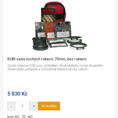
KUBI sada suchých rukavic 70mm, bez rukavic
Suché rukavice KUBI jsou výsledkem dlouhodobého vývoje zkušeného
Slovenského potápěče a instruktora Petera Kubičky. Hlavní...
5 830 Kč
-
+
do košíku
kód: KG_70_NG