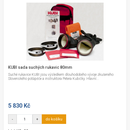
KUBI sada suchých rukavic 80mm
Suché rukavice KUBI jsou výsledkem dlouhodobého vývoje zkušeného
Slovenského potápěče a instruktora Petera Kubičky. Hlavní...
5 830 Kč
-
+
do košíku