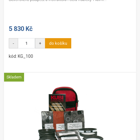
5 830 Kč
-
+
do košíku
kód: KG_100
Skladem