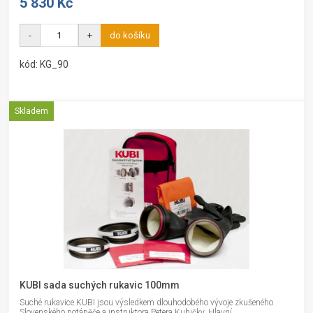
5 830 Kč
-
+
do košíku
kód: KG_90
Skladem
KUBI sada suchých rukavic 100mm
Suché rukavice KUBI jsou výsledkem dlouhodobého vývoje zkušeného
Slovenského potápěče a instruktora Petera Kubičky. Hlavní...