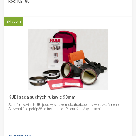
kód: KG_80
Skladem
KUBI sada suchých rukavic 90mm
Suché rukavice KUBI jsou výsledkem dlouhodobého vývoje zkušeného
Slovenského potápěče a instruktora Petera Kubičky. Hlavní...