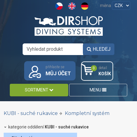
měna
HLEDEJ
přihlaste se
detail
0
MŮJ ÚČET
KOŠÍK
SORTIMENT
MENU
KUBI - suché rukavice
Kompletní systém
kategorie oddělení
KUBI - suché rukavice