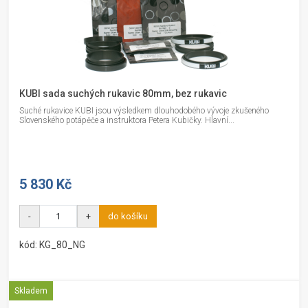
KUBI sada suchých rukavic 80mm, bez rukavic
Suché rukavice KUBI jsou výsledkem dlouhodobého vývoje zkušeného
Slovenského potápěče a instruktora Petera Kubičky. Hlavní...
5 830 Kč
-
+
do košíku
kód: KG_80_NG
Skladem