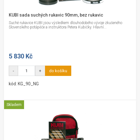
KUBI sada suchých rukavic 90mm, bez rukavic
Suché rukavice KUBI jsou výsledkem dlouhodobého vývoje zkušeného
Slovenského potápěče a instruktora Petera Kubičky. Hlavní...
5 830 Kč
-
+
do košíku
kód: KG_90_NG
Skladem