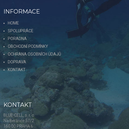
INFORMACE
HOME
SPOLUPRÁCE
PORADNA
OBCHODNÍ PODMÍNKY
OCHRANA OSOBNÍCH ÚDAJŮ
DOPRAVA
KONTAKT
KONTAKT
BLUE-CELL, s. r. o.
Na Beránce 57/2
160 00 PRAHA 6