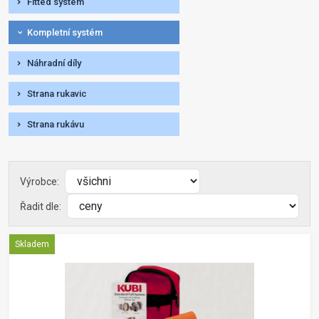
Fitted systém
Kompletní systém
Náhradní díly
Strana rukavic
Strana rukávu
Výrobce:
Řadit dle:
Skladem