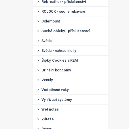
Rebreather - příslušenství
ROLOCK - suché rukavice
Sidemount
Suché obleky - příslušenství
Světla
Světla - náhradní díly
Šipky, Cookies a REM
Urinální kondomy
Ventily
Vodotěsné vaky
Vyhřívací systémy
Wet notes
Záteže
Bazar