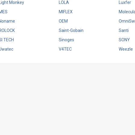
Light Monkey
LOLA
Luxfer
MES
MIFLEX
Molecula
Noname
OEM
OmniSwi
ROLOCK
Saint-Gobain
Santi
SI TECH
Sinoges
SONY
Uwatec
V4TEC
Weezle