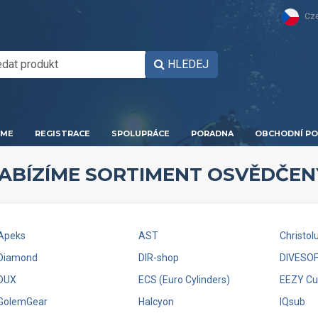
Cz
HLEDEJ
ME
REGISTRACE
SPOLUPRÁCE
PORADNA
OBCHODNÍ PO
ABÍZÍME SORTIMENT OSVĚDČE
Apeks
AST
Christol
Diamond
DIR-shop
DIVESO
DUX
ECS (Euro Cylinders)
EEZY Cu
GolemGear
Halcyon
IQsub