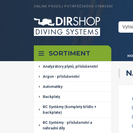
ONLINE PRODEJ POTÁPĚČSKÉHO VYBAVENÍ
SORTIMENT
HO
Analyzátory plynů, příslušenství
N
Argon - příslušenství
Automatiky
Backplaty
BC Systémy (komplety křídlo +
backplate)
BC Systémy - příslušenství a
náhradní díly