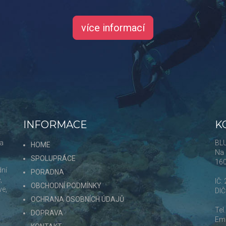
více informací
INFORMACE
K
 a
BLU
HOME
Na 
SPOLUPRÁCE
16
dní
PORADNA
,
IČ:
OBCHODNÍ PODMÍNKY
ve,
DI
OCHRANA OSOBNÍCH ÚDAJŮ
Tel
DOPRAVA
Ema