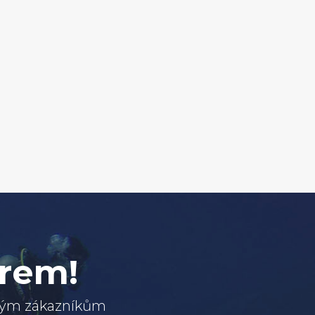
erem!
svým zákazníkům