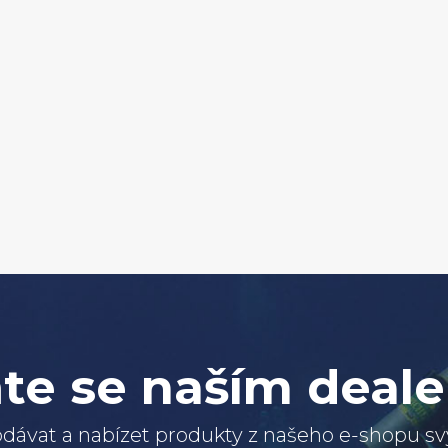
te se naším deal
dávat a nabízet produkty z našeho e-shopu 