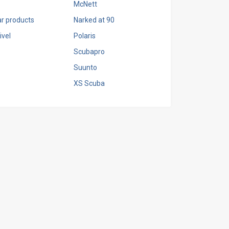
McNett
r products
Narked at 90
vel
Polaris
Scubapro
Suunto
XS Scuba