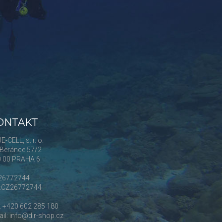
ONTAKT
E-CELL, s. r. o.
Beránce 57/2
0 00 PRAHA 6
 26772744
Č:CZ26772744
.: +420 602 285 180
il: info@dir-shop.cz