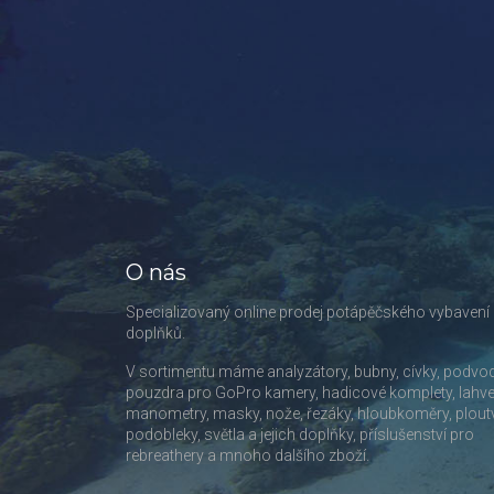
O nás
Specializovaný online prodej potápěčského vybavení
doplňků.
V sortimentu máme analyzátory, bubny, cívky, podvo
pouzdra pro GoPro kamery, hadicové komplety, lahve
manometry, masky, nože, řezáky, hloubkoměry, plout
podobleky, světla a jejich doplňky, příslušenství pro
rebreathery a mnoho dalšího zboží.