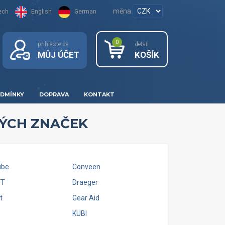
měna
ech
English
German
0
přihlaste se
detail
MŮJ ÚČET
KOŠÍK
DMÍNKY
DOPRAVA
KONTAKT
NÝCH ZNAČEK
ube
Conveen
FT
Draeger
t
Gear Aid
KUBI