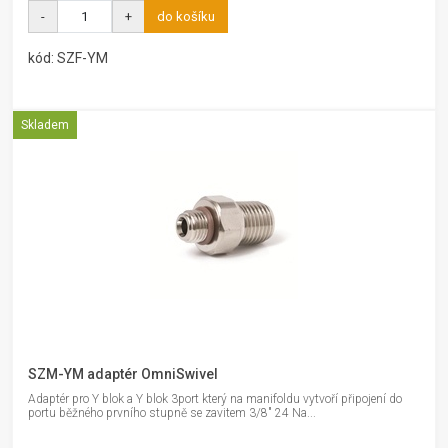
-
+
do košíku
kód: SZF-YM
Skladem
SZM-YM adaptér OmniSwivel
Adaptér pro Y blok a Y blok 3port který na manifoldu vytvoří připojení do
portu běžného prvního stupně se zavitem 3/8" 24 Na...