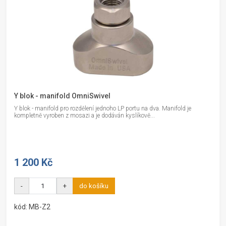
Y blok - manifold OmniSwivel
Y blok - manifold pro rozdělení jednoho LP portu na dva. Manifold je
kompletně vyroben z mosazi a je dodáván kyslíkově...
1 200 Kč
-
+
do košíku
kód: MB-Z2