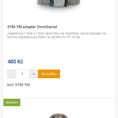
SYM-YM adaptér OmniSwivel
Adaptér pro Y blok a Y blok 3port který na manifoldu vytvoří připojení na
běžnou regulátorovou hadici se závitem 9/16"-18 Na...
480 Kč
-
+
do košíku
kód: SYM-YM
Skladem