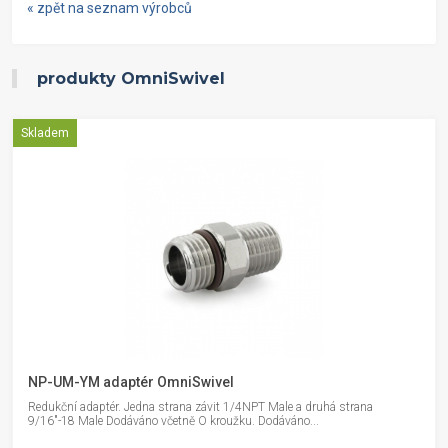
« zpět na seznam výrobců
produkty OmniSwivel
Skladem
NP-UM-YM adaptér OmniSwivel
Redukční adaptér. Jedna strana závit 1/4NPT Male a druhá strana
9/16"-18 Male Dodáváno včetně O kroužku. Dodáváno...