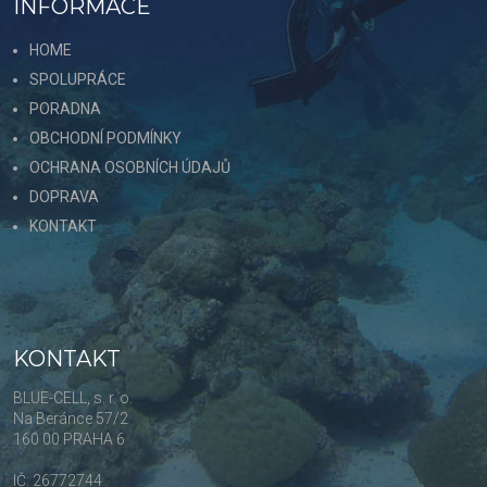
INFORMACE
HOME
SPOLUPRÁCE
PORADNA
OBCHODNÍ PODMÍNKY
OCHRANA OSOBNÍCH ÚDAJŮ
DOPRAVA
KONTAKT
KONTAKT
BLUE-CELL, s. r. o.
Na Beránce 57/2
160 00 PRAHA 6
IČ: 26772744