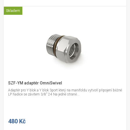
Skladem
SZF-YM adaptér OmniSwivel
Adaptér pro Y blok a Y blok 3port který na manifoldu vytvoří připojení běžné
LP hadice se závitem 3/8" 24 Na jedné straně...
480 Kč