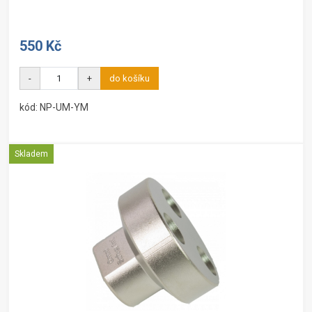
550 Kč
-
+
do košíku
kód: NP-UM-YM
Skladem