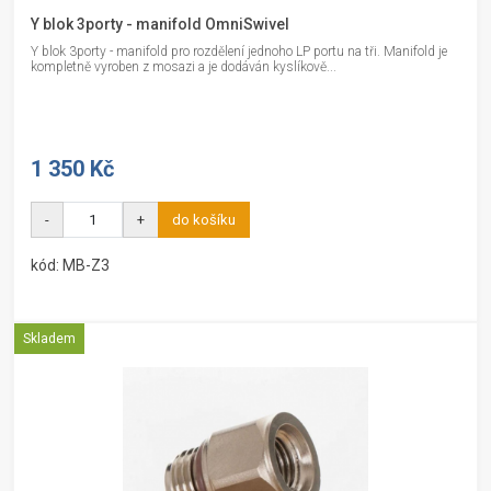
Y blok 3porty - manifold OmniSwivel
Y blok 3porty - manifold pro rozdělení jednoho LP portu na tři. Manifold je
kompletně vyroben z mosazi a je dodáván kyslíkově...
1 350 Kč
-
+
do košíku
kód: MB-Z3
Skladem