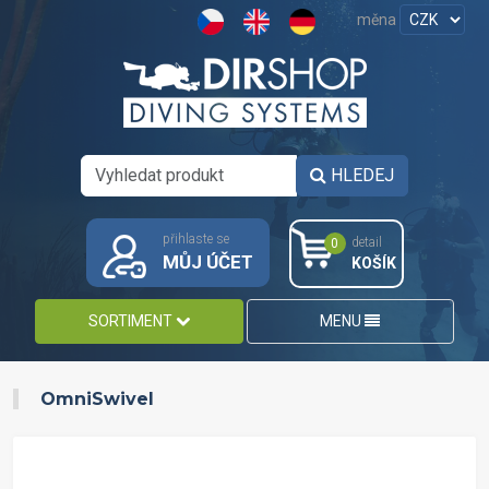
měna
HLEDEJ
přihlaste se
detail
0
MŮJ ÚČET
KOŠÍK
SORTIMENT
MENU
OmniSwivel