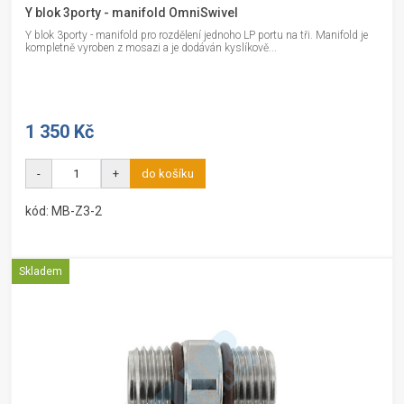
Y blok 3porty - manifold OmniSwivel
Y blok 3porty - manifold pro rozdělení jednoho LP portu na tři. Manifold je
kompletně vyroben z mosazi a je dodáván kyslíkově...
1 350 Kč
-
+
do košíku
kód: MB-Z3-2
Skladem