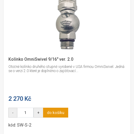
Kolínko OmniSwivel 9/16" ver. 2.0
Otočné kolínko druhého stupně vyrobené v USA firmou OmniSwivel. Jedná
se o verzi 2.0 které je doplněno o zajišťovací...
2 270 Kč
-
+
do košíku
kód: SW-S-2