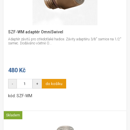
SZF-WM adaptér OmniSwivel
Adaptér závitů pro středotlaké hadice. Závity adaptéru 3/8" samice na 1/2"
samec. Dodáváno včetně O...
480 Kč
-
+
do košíku
kód: SZF-WM
Skladem