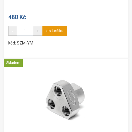
480 Kč
-
+
do košíku
kód: SZM-YM
Skladem