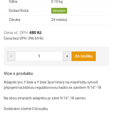
Váha
0.10 kg
Dodací lhůta
Skladem
Záruka
24 měsíců
Cena vč. DPH:
480 Kč
Cena bez DPH: 396.69 Kč
-
+
do košíku
Více o produktu
Adaptér pro Y blok a Y blok 3port který na manifoldu vytvoří
připojení na běžnou regulátorovou hadici se závitem 9/16"-18
Na obou stranách adaptéru je závit 9/16"-18 samec
Dodáváno včetně O kroužku.