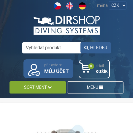
měna
HLEDEJ
přihlaste se
detail
0
MŮJ ÚČET
KOŠÍK
SORTIMENT
MENU