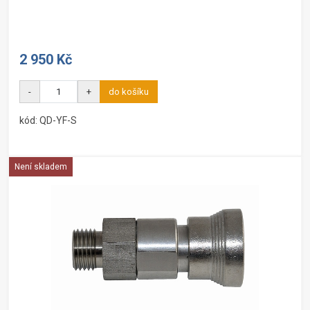
2 950 Kč
-
+
do košíku
kód: QD-YF-S
Není skladem