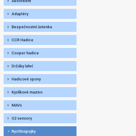
Absorbent
Adaptéry
Bezpečnostní ústenka
CCR Hadice
Cooper hadice
Držáky lahví
Hadicové spony
Kyslíkové mazivo
MAVs
O2 sensory
Rychlospojky