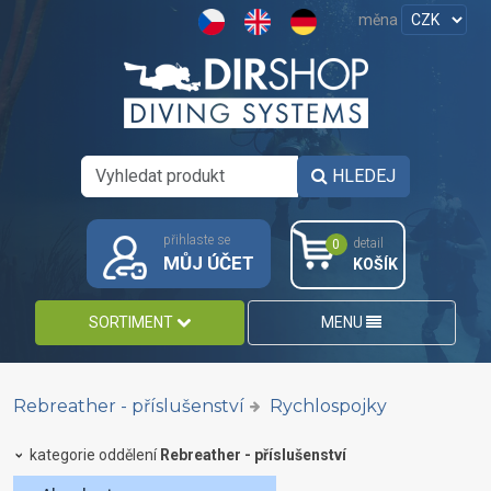
měna
HLEDEJ
přihlaste se
detail
0
MŮJ ÚČET
KOŠÍK
SORTIMENT
MENU
Rebreather - příslušenství
Rychlospojky
kategorie oddělení
Rebreather - příslušenství