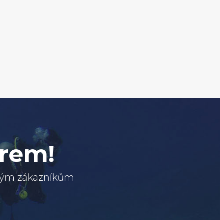
erem!
svým zákazníkům