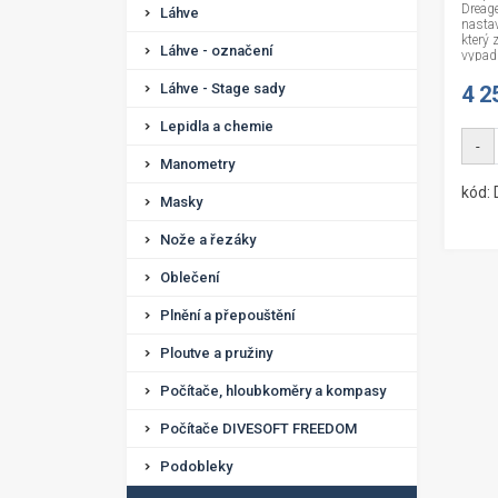
Dreage
Láhve
nasta
který
Láhve - označení
vypadn
Láhve - Stage sady
4 2
Lepidla a chemie
-
Manometry
kód:
Masky
Nože a řezáky
Oblečení
Plnění a přepouštění
Ploutve a pružiny
Počítače, hloubkoměry a kompasy
Počítače DIVESOFT FREEDOM
Podobleky