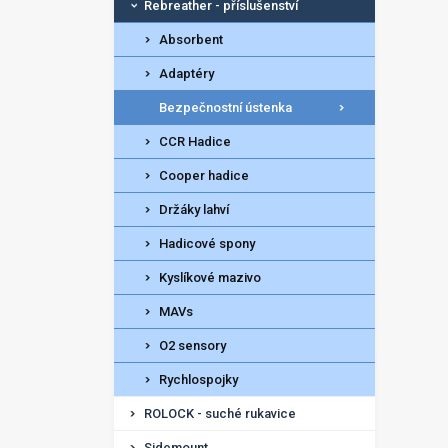
Rebreather - příslušenství
Absorbent
Adaptéry
Bezpečnostní ústenka
CCR Hadice
Cooper hadice
Držáky lahví
Hadicové spony
Kyslíkové mazivo
MAVs
O2 sensory
Rychlospojky
ROLOCK - suché rukavice
Sidemount