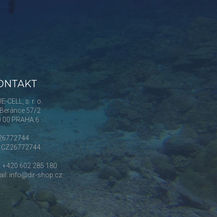
ONTAKT
E-CELL, s. r. o.
Beránce 57/2
0 00 PRAHA 6
 26772744
Č:CZ26772744
.: +420 602 285 180
il: info@dir-shop.cz