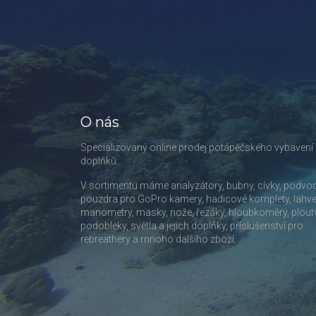
O nás
Specializovaný online prodej potápěčského vybavení
doplňků.
V sortimentu máme analyzátory, bubny, cívky, podvo
pouzdra pro GoPro kamery, hadicové komplety, lahve
manometry, masky, nože, řezáky, hloubkoměry, plout
podobleky, světla a jejich doplňky, příslušenství pro
rebreathery a mnoho dalšího zboží.