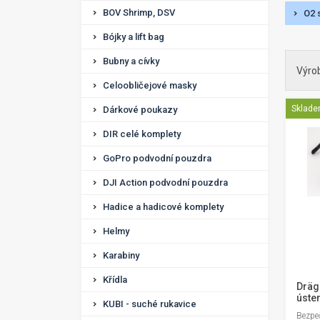
BOV Shrimp, DSV
O2 
Bójky a lift bag
Bubny a cívky
Výro
Celoobličejové masky
Sklad
Dárkové poukazy
DIR celé komplety
GoPro podvodní pouzdra
DJI Action podvodní pouzdra
Hadice a hadicové komplety
Helmy
Karabiny
Křídla
Dräg
úste
KUBI - suché rukavice
Bezpe