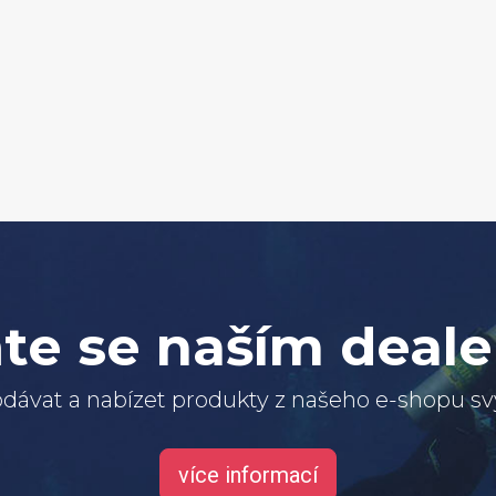
te se naším deal
dávat a nabízet produkty z našeho e-shopu 
více informací