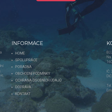
INFORMACE
K
 a
BLU
HOME
Na 
SPOLUPRÁCE
16
dní
PORADNA
,
IČ:
OBCHODNÍ PODMÍNKY
ve,
DI
OCHRANA OSOBNÍCH ÚDAJŮ
Tel
DOPRAVA
Ema
KONTAKT