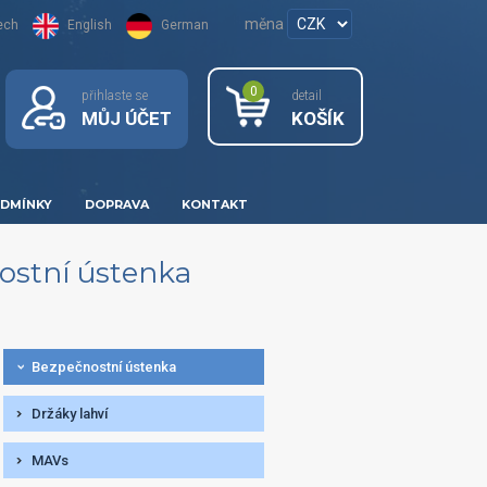
měna
ech
English
German
0
přihlaste se
detail
MŮJ ÚČET
KOŠÍK
DMÍNKY
DOPRAVA
KONTAKT
ostní ústenka
Bezpečnostní ústenka
Držáky lahví
MAVs