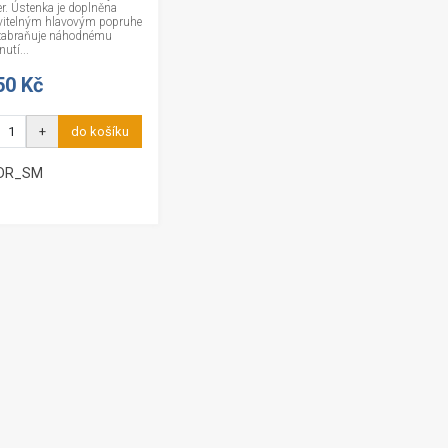
r. Ústenka je doplněna
vitelným hlavovým popruhe
 zabraňuje náhodnému
utí...
50 Kč
+
do košíku
 DR_SM