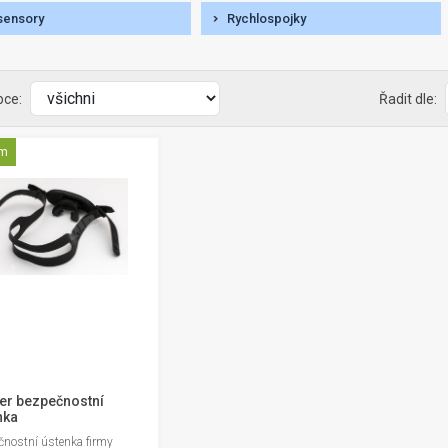
sensory
Rychlospojky
bce:
Řadit dle:
em
er bezpečnostní
nka
čnostní ústenka firmy