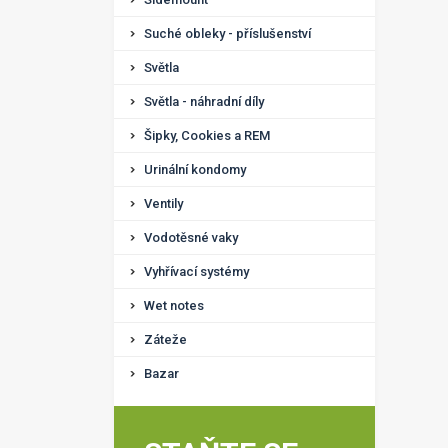
Suché obleky - příslušenství
Světla
Světla - náhradní díly
Šipky, Cookies a REM
Urinální kondomy
Ventily
Vodotěsné vaky
Vyhřívací systémy
Wet notes
Záteže
Bazar