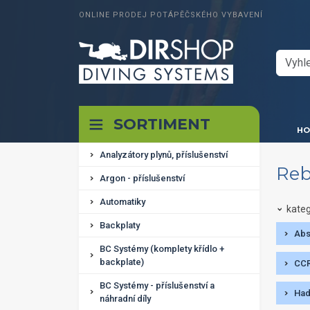
ONLINE PRODEJ POTÁPĚČSKÉHO VYBAVENÍ
SORTIMENT
HO
Analyzátory plynů, příslušenství
Reb
Argon - příslušenství
Automatiky
kateg
Backplaty
Abs
BC Systémy (komplety křídlo +
backplate)
CCR
BC Systémy - příslušenství a
Had
náhradní díly