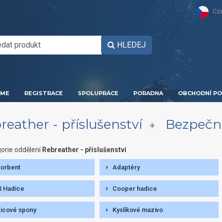
Cz
HLEDEJ
ME
REGISTRACE
SPOLUPRÁCE
PORADNA
OBCHODNÍ PO
reather - příslušenství
Bezpečn
orie oddělení
Rebreather - příslušenství
orbent
Adaptéry
 Hadice
Cooper hadice
icové spony
Kyslíkové mazivo