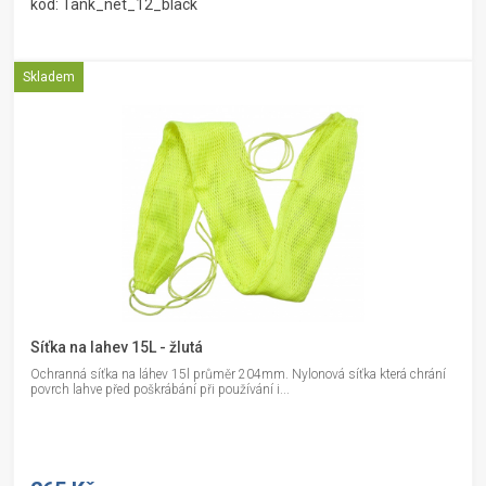
kód: Tank_net_12_black
Skladem
Síťka na lahev 15L - žlutá
Ochranná síťka na láhev 15l průměr 204mm. Nylonová síťka která chrání
povrch lahve před poškrábání při používání i...