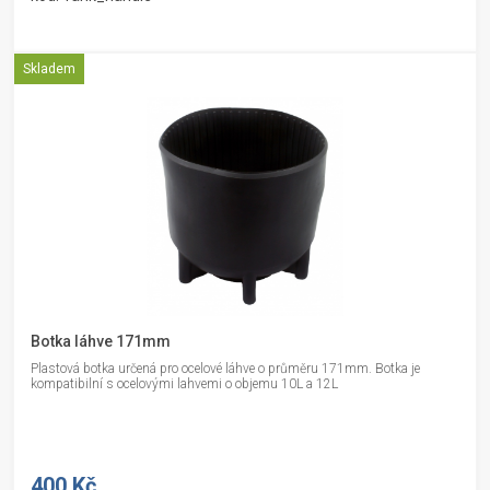
Skladem
Botka láhve 171mm
Plastová botka určená pro ocelové láhve o průměru 171mm. Botka je
kompatibilní s ocelovými lahvemi o objemu 10L a 12L
400 Kč