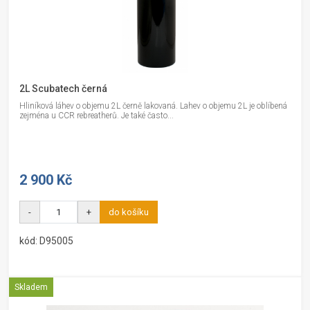
2L Scubatech černá
Hliníková láhev o objemu 2L černě lakovaná. Lahev o objemu 2L je oblíbená
zejména u CCR rebreatherů. Je také často...
2 900 Kč
-
+
do košíku
kód: D95005
Skladem