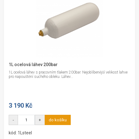
1L ocelová láhev 200bar
1L ocelová láhev s pracovním tlakem 200bar. Nejoblíbenější velikost lahve
pro napouštění suchého obleku. Láhev...
3 190 Kč
-
+
do košíku
kód: 1Lsteel