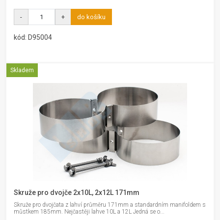
-
+
do košíku
kód: D95004
Skladem
Skruže pro dvojče 2x10L, 2x12L 171mm
Skruže pro dvojčata z lahví průměru 171mm a standardním manifoldem s
můstkem 185mm. Nejčastěji lahve 10L a 12L Jedná se o...