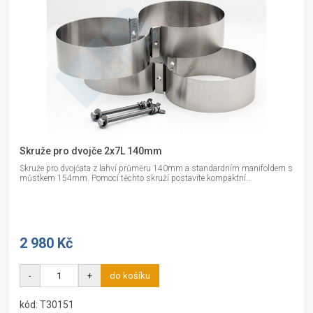
Skruže pro dvojče 2x7L 140mm
Skruže pro dvojčata z lahví průměru 140mm a standardním manifoldem s
můstkem 154mm. Pomocí těchto skruží postavíte kompaktní...
2 980 Kč
-
+
do košíku
kód: T30151