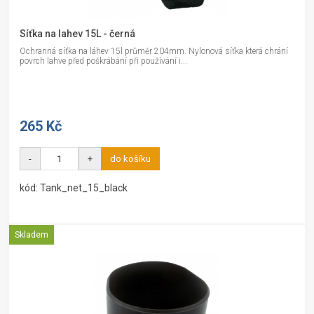
Síťka na lahev 15L - černá
Ochranná síťka na láhev 15l průměr 204mm. Nylonová síťka která chrání
povrch lahve před poškrábání při používání i...
265 Kč
-
+
do košíku
kód: Tank_net_15_black
Skladem