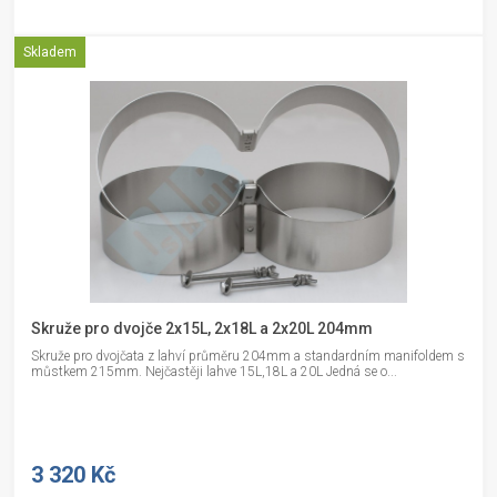
Skladem
Skruže pro dvojče 2x15L, 2x18L a 2x20L 204mm
Skruže pro dvojčata z lahví průměru 204mm a standardním manifoldem s
můstkem 215mm. Nejčastěji lahve 15L,18L a 20L Jedná se o...
3 320 Kč