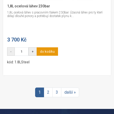
1,8L ocelová láhev 230bar
1,8L ocelová láhev s pracovním tlakem 230bar. Úžasná láhev pro ty kteří
dělají dlouhé ponory a potřebují dostatek plynu k...
3 700 Kč
-
+
do košíku
kód: 1.8LSteel
1
2
3
další »