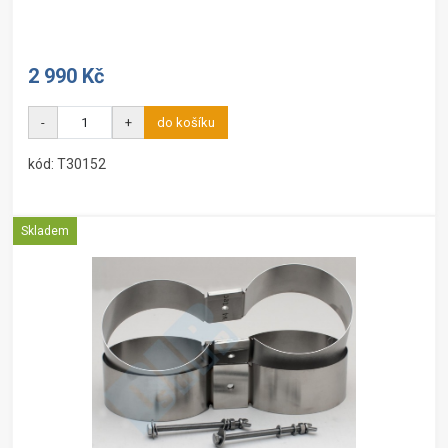
2 990 Kč
-
+
do košíku
kód: T30152
Skladem