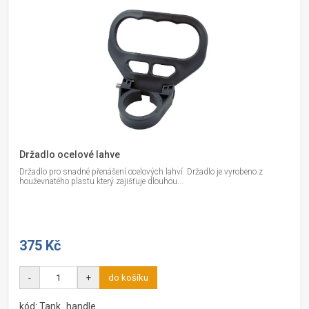
Držadlo ocelové lahve
Držadlo pro snadné přenášení ocelových lahví. Držadlo je vyrobeno z
houževnatého plastu který zajišťuje dlouhou...
375 Kč
-
+
do košíku
kód: Tank_handle