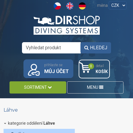
měna
HLEDEJ
přihlaste se
detail
0
MŮJ ÚČET
KOŠÍK
SORTIMENT
MENU
Láhve
kategorie oddělení
Láhve