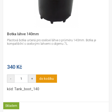
Botka láhve 140mm
Plastová botka určená pro ocelové láhve o průměru 140mm. Botka je
kompatibilní s ocelovými lahvemi o objemu 7L.
340 Kč
-
+
do košíku
kód: Tank_boot_140
Skladem