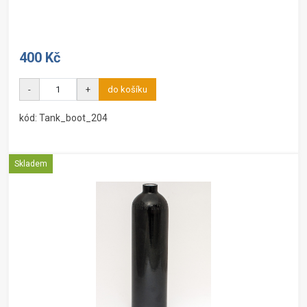
400 Kč
-
+
do košíku
kód: Tank_boot_204
Skladem