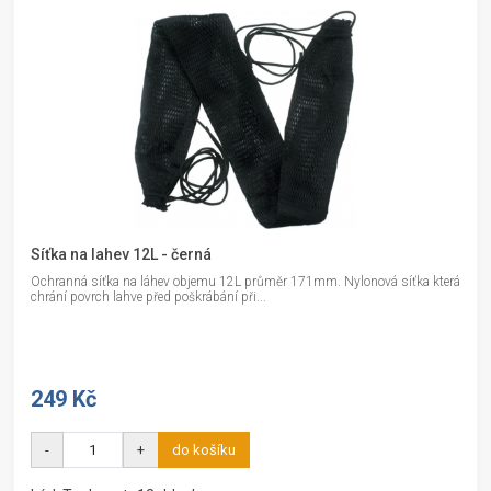
Síťka na lahev 12L - černá
Ochranná síťka na láhev objemu 12L průměr 171mm. Nylonová síťka která
chrání povrch lahve před poškrábání při...
249 Kč
-
+
do košíku