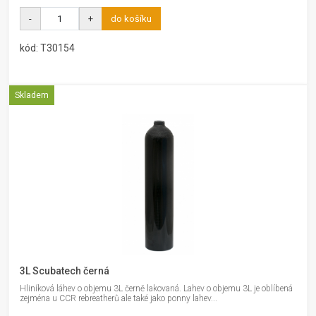
-
+
do košíku
kód: T30154
Skladem
3L Scubatech černá
Hliníková láhev o objemu 3L černě lakovaná. Lahev o objemu 3L je oblíbená
zejména u CCR rebreatherů ale také jako ponny lahev...