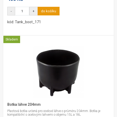
-
+
do košíku
kód: Tank_boot_171
Skladem
Botka láhve 204mm
Plastová botka určená pro ocelové láhve o průměru 204mm. Botka je
kompatibilní s ocelovými lahvemi o objemu 15L a 18L