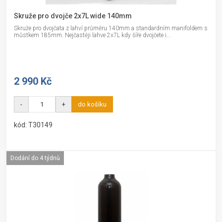
Skruže pro dvojče 2x7L wide 140mm
Skruže pro dvojčata z lahví průměru 140mm a standardním manifoldem s
můstkem 185mm. Nejčastěji lahve 2x7L kdy šíře dvojčete i...
2 990 Kč
-
+
do košíku
kód: T30149
Dodání do 4 týdnů