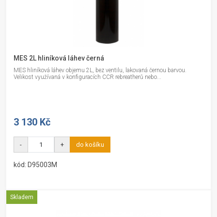
MES 2L hliníková láhev černá
MES hliníková láhev objemu 2L, bez ventilu, lakovaná černou barvou.
Velikost využívaná v konfiguracích CCR rebreatherů nebo...
3 130 Kč
-
+
do košíku
kód: D95003M
Skladem