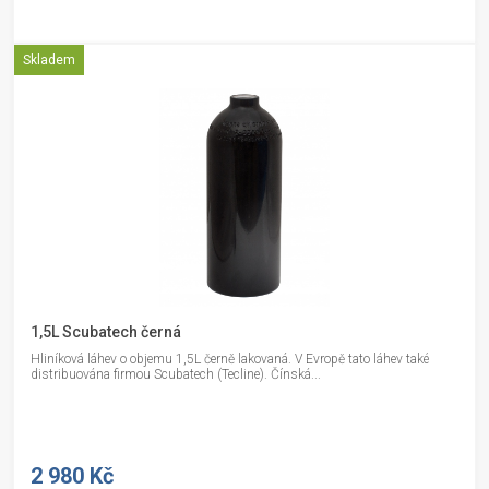
Skladem
1,5L Scubatech černá
Hliníková láhev o objemu 1,5L černě lakovaná. V Evropě tato láhev také
distribuována firmou Scubatech (Tecline). Čínská...
2 980 Kč