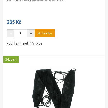
265 Kč
-
+
do košíku
kód: Tank_net_15_blue
Skladem