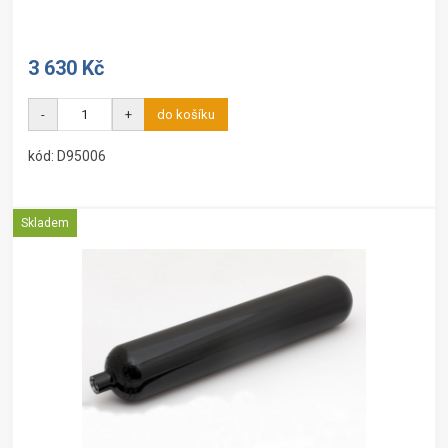
3 630 Kč
-
+
do košíku
kód: D95006
Skladem