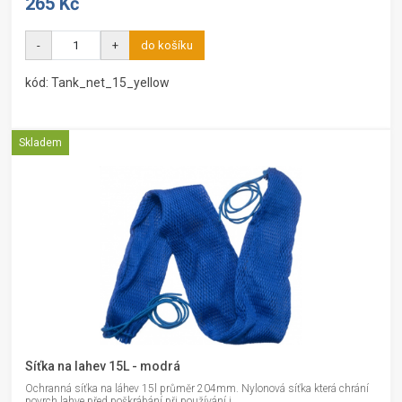
265 Kč
-
+
do košíku
kód: Tank_net_15_yellow
Skladem
Síťka na lahev 15L - modrá
Ochranná síťka na láhev 15l průměr 204mm. Nylonová síťka která chrání
povrch lahve před poškrábání při používání i...