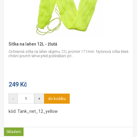
Síťka na lahev 12L - žlutá
Ochranná síťka na láhev objemu 12L průměr 171mm. Nylonová síťka která
chrání povrch lahve před poškrábání při...
249 Kč
-
+
do košíku
kód: Tank_net_12_yellow
Skladem