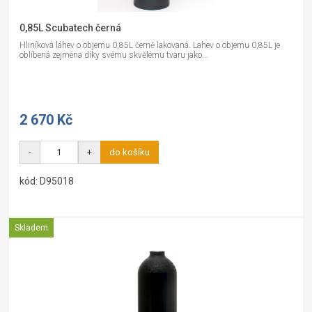
0,85L Scubatech černá
Hliníková láhev o objemu 0,85L černě lakovaná. Lahev o objemu 0,85L je
oblíbená zejména díky svému skvělému tvaru jako...
2 670 Kč
-
+
do košíku
kód: D95018
Skladem