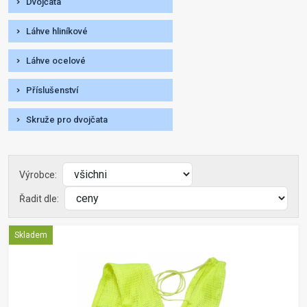
Dvojčata
Láhve hliníkové
Láhve ocelové
Příslušenství
Skruže pro dvojčata
Výrobce:
Řadit dle:
Skladem