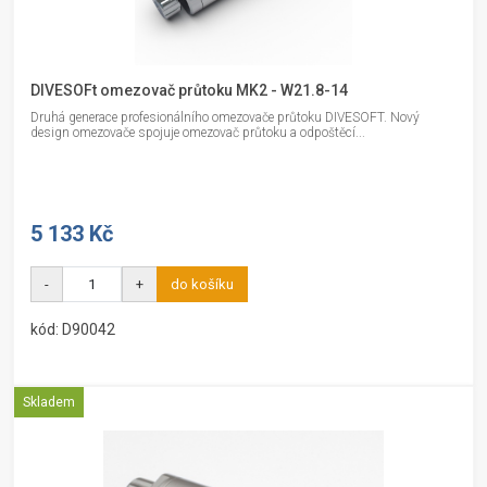
DIVESOFt omezovač průtoku MK2 - W21.8-14
Druhá generace profesionálního omezovače průtoku DIVESOFT. Nový
design omezovače spojuje omezovač průtoku a odpoštěcí...
5 133 Kč
-
+
do košíku
kód: D90042
Skladem