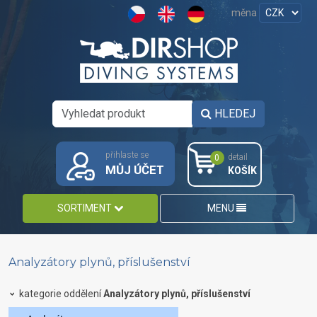
měna
HLEDEJ
přihlaste se
detail
0
MŮJ ÚČET
KOŠÍK
SORTIMENT
MENU
Analyzátory plynů, příslušenství
kategorie oddělení
Analyzátory plynů, příslušenství