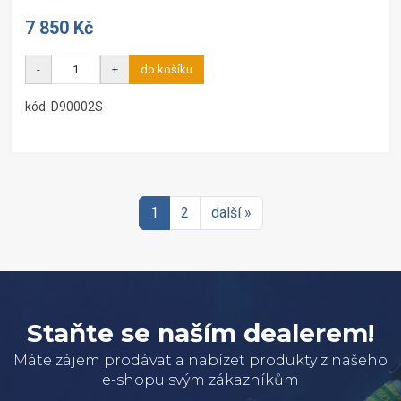
7 850 Kč
-
+
do košíku
kód: D90002S
1
2
další »
Staňte se naším dealerem!
Máte zájem prodávat a nabízet produkty z našeho
e-shopu svým zákazníkům