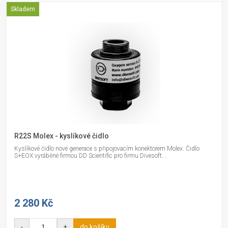
Skladem
R22S Molex - kyslíkové čidlo
Kyslíkové čidlo nové generace s připojovacím konektorem Molex. Čidlo
S+EOX vyráběné firmou DD Scientific pro firmu Divesoft...
2 280 Kč
-
+
do košíku