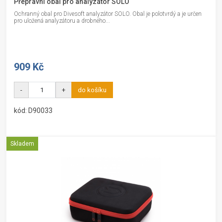
Přepravní obal pro analyzátor SOLO
Ochranný obal pro Divesoft analyzátor SOLO. Obal je polotvrdý a je určen
pro uložená analyzátoru a drobného...
909 Kč
-
+
do košíku
kód: D90033
Skladem