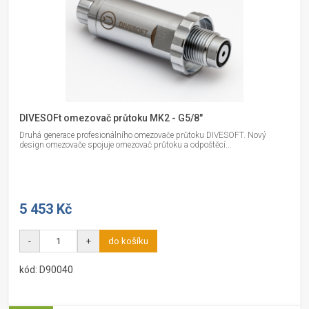
DIVESOFt omezovač průtoku MK2 - G5/8"
Druhá generace profesionálního omezovače průtoku DIVESOFT. Nový
design omezovače spojuje omezovač průtoku a odpoštěcí...
5 453 Kč
-
+
do košíku
kód: D90040