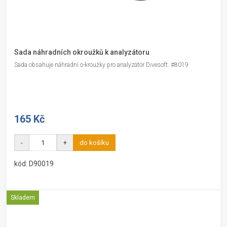
Sada náhradních okroužků k analyzátoru
Sada obsahuje náhradní o-kroužky pro analyzátor Divesoft. #8019
165 Kč
-
+
do košíku
kód: D90019
Skladem