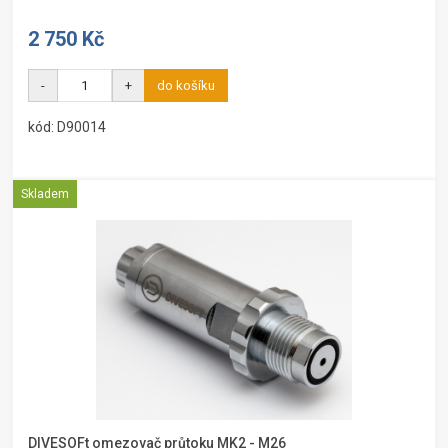
2 750 Kč
-
+
do košíku
kód: D90014
Skladem
DIVESOFt omezovač průtoku MK2 - M26