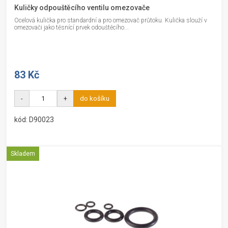
Kuličky odpouštěcího ventilu omezovače
Ocelová kulička pro standardní a pro omezovač průtoku. Kulička slouží v
omezovači jako těsnící prvek odouštěcího...
83 Kč
-
+
do košíku
kód: D90023
Skladem