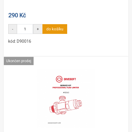
290 Kč
-
+
do košíku
kód: D90016
Ukončen prodej