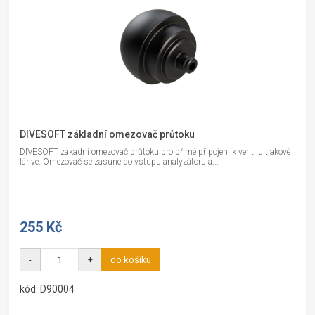
DIVESOFT základní omezovač průtoku
DIVESOFT zákadní omezovač průtoku pro přímé připojení k ventilu tlakové
láhve. Omezovač se zasune do vstupu analyzátoru a...
255 Kč
-
+
do košíku
kód: D90004