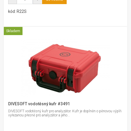
kód: R22S
Skladem
DIVESOFT vodotěsný kufr #3491
DIVESOFT vodotěsný kufr pro analyzátor. Kufr je doplněn o pěnovou výplň
vyřezanou přesně pro analyzátor a jeho...