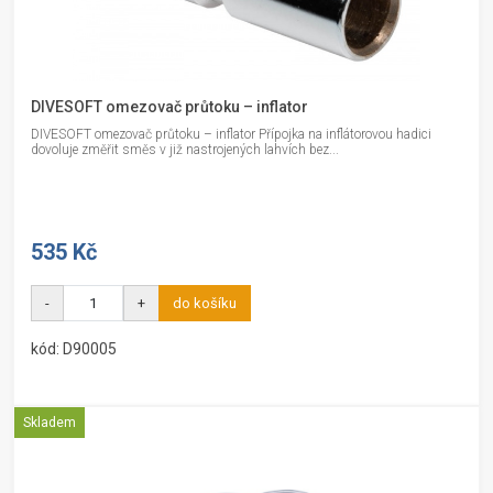
DIVESOFT omezovač průtoku – inflator
DIVESOFT omezovač průtoku – inflator Přípojka na inflátorovou hadici
dovoluje změřit směs v již nastrojených lahvích bez...
535 Kč
-
+
do košíku
kód: D90005
Skladem