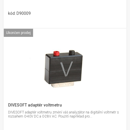
kód: D90009
Ukončen prodej
DIVESOFT adaptér voltmetru
DIVESOFT adaptér voltmetru změní váš analyzátor na digitální voltmetr s
rozsahem 0-40V DC a 0-28V AC. Použití například pro...