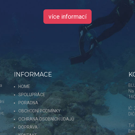
více informací
INFORMACE
K
 a
BLU
HOME
Na 
SPOLUPRÁCE
16
dní
PORADNA
,
IČ:
OBCHODNÍ PODMÍNKY
ve,
DI
OCHRANA OSOBNÍCH ÚDAJŮ
Tel
DOPRAVA
Ema