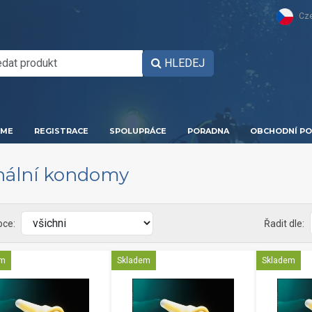
Cz
HLEDEJ
ME
REGISTRACE
SPOLUPRÁCE
PORADNA
OBCHODNÍ PO
nální kondomy
bce:
Řadit dle:
em
Skladem
Skladem