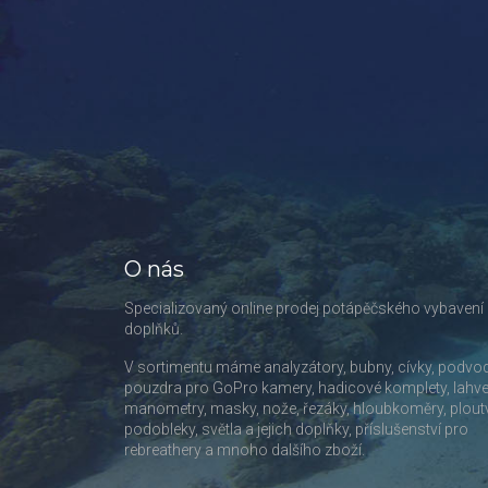
O nás
Specializovaný online prodej potápěčského vybavení
doplňků.
V sortimentu máme analyzátory, bubny, cívky, podvo
pouzdra pro GoPro kamery, hadicové komplety, lahve
manometry, masky, nože, řezáky, hloubkoměry, plout
podobleky, světla a jejich doplňky, příslušenství pro
rebreathery a mnoho dalšího zboží.