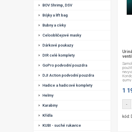
BOV Shrimp, DSV
Bójky a lift bag
Bubny a cívky
Celoobličejové masky
Dárkové poukazy
Urin
DIR celé komplety
vent
Samol
GoPro podvodní pouzdra
použit
nevyv
DJI Action podvodní pouzdra
Kondo
gumy a
Hadice a hadicové komplety
1 1
Helmy
-
Karabiny
Křídla
kód:
KUBI - suché rukavice