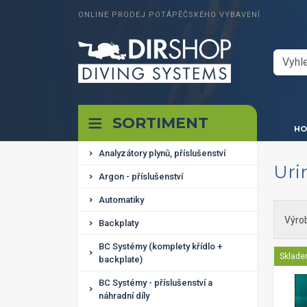
ONLINE PRODEJ POTÁPĚČSKÉHO VYBAVENÍ
SORTIMENT
HO
Analyzátory plynů, příslušenství
Uri
Argon - příslušenství
Automatiky
Výro
Backplaty
BC Systémy (komplety křídlo +
Sklad
backplate)
BC Systémy - příslušenství a
náhradní díly