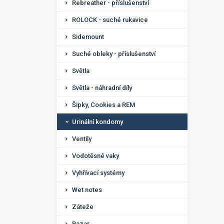
Rebreather - příslušenství
ROLOCK - suché rukavice
Sidemount
Suché obleky - příslušenství
Světla
Světla - náhradní díly
Šipky, Cookies a REM
Urinální kondomy
Ventily
Vodotěsné vaky
Vyhřívací systémy
Wet notes
Záteže
Bazar