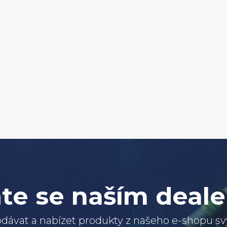
te se naším deal
dávat a nabízet produkty z našeho e-shopu 