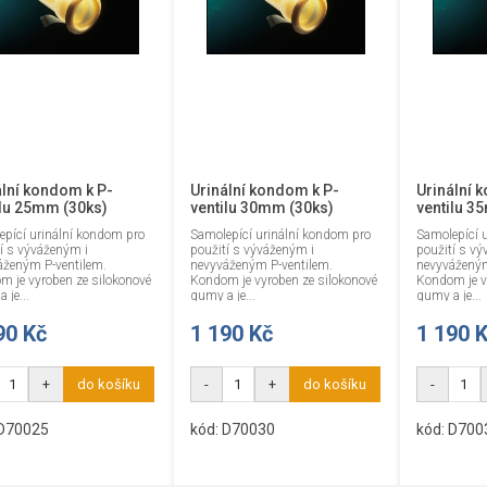
ální kondom k P-
Urinální kondom k P-
Urinální 
ilu 25mm (30ks)
ventilu 30mm (30ks)
ventilu 3
epící urinální kondom pro
Samolepící urinální kondom pro
Samolepící 
í s výváženým i
použití s výváženým i
použití s vý
áženým P-ventilem.
nevyváženým P-ventilem.
nevyváženým
m je vyroben ze silokonové
Kondom je vyroben ze silokonové
Kondom je v
 je...
gumy a je...
gumy a je...
90 Kč
1 190 Kč
1 190 
+
do košíku
-
+
do košíku
-
 D70025
kód: D70030
kód: D700