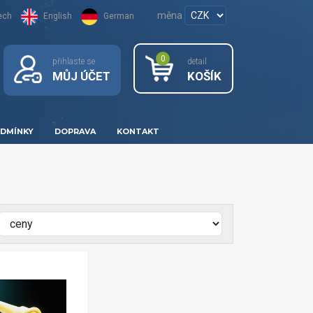
měna
ech
English
German
0
přihlaste se
detail
MŮJ ÚČET
KOŠÍK
DMÍNKY
DOPRAVA
KONTAKT