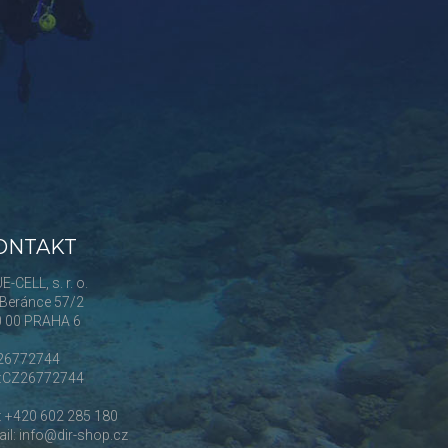
ONTAKT
E-CELL, s. r. o.
Beránce 57/2
0 00 PRAHA 6
 26772744
Č:CZ26772744
.: +420 602 285 180
il: info@dir-shop.cz