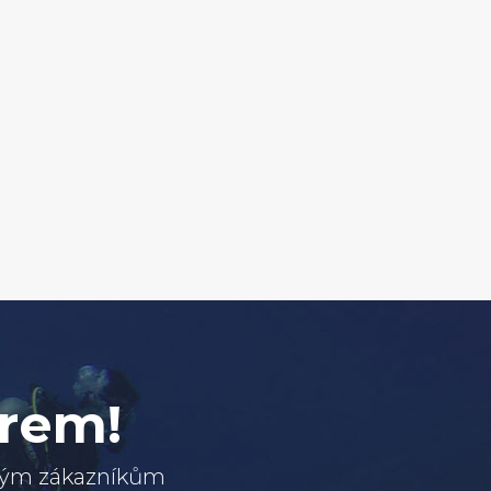
erem!
svým zákazníkům