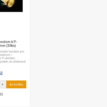
kondom k P-
5mm (30ks)
urinální kondom pro
váženým i
 P-ventilem.
yroben ze silokonové
Kč
+
do košíku
35