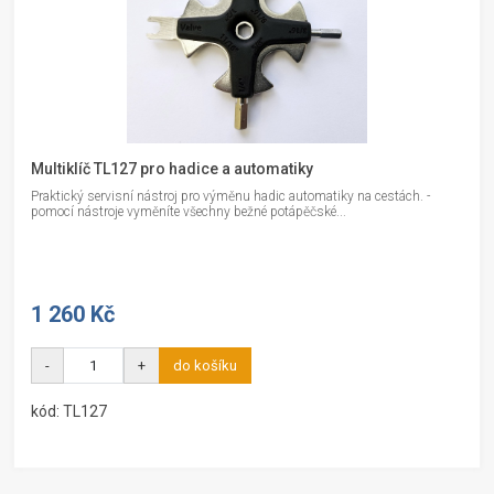
Multiklíč TL127 pro hadice a automatiky
Praktický servisní nástroj pro výměnu hadic automatiky na cestách. -
pomocí nástroje vyměníte všechny bežné potápěčské...
1 260 Kč
-
+
do košíku
kód: TL127