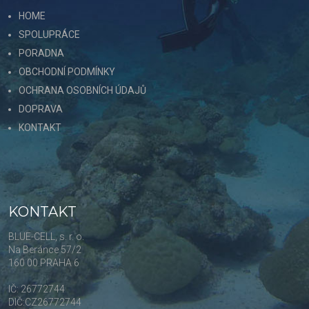
HOME
SPOLUPRÁCE
PORADNA
OBCHODNÍ PODMÍNKY
OCHRANA OSOBNÍCH ÚDAJŮ
DOPRAVA
KONTAKT
KONTAKT
BLUE-CELL, s. r. o.
Na Beránce 57/2
160 00 PRAHA 6
IČ: 26772744
DIČ:CZ26772744