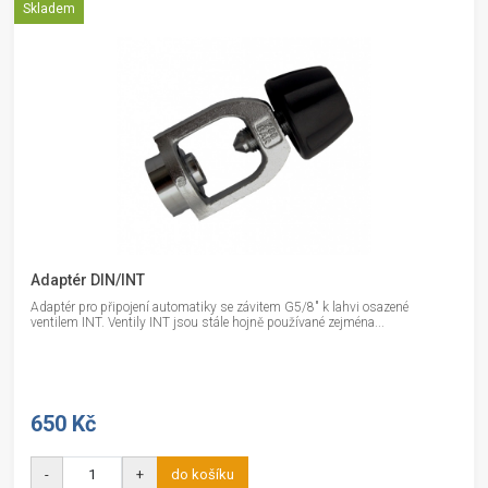
Skladem
Adaptér DIN/INT
Adaptér pro připojení automatiky se závitem G5/8" k lahvi osazené
ventilem INT. Ventily INT jsou stále hojně používané zejména...
650 Kč
-
+
do košíku