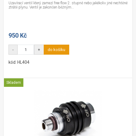
Uzavírací ventil který zamezí free flow 2. stupně nebo jakékoliv jiné nechtěné
ztrátě plynu. Ventil je zakončen běžným...
950 Kč
-
+
do košíku
kód: HL404
Skladem