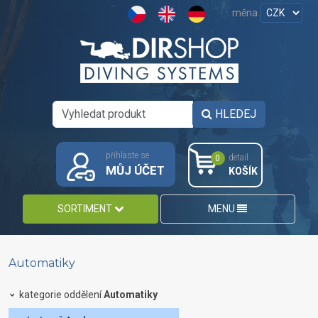
měna
HLEDEJ
přihlaste se
detail
0
MŮJ ÚČET
KOŠÍK
SORTIMENT
MENU
Automatiky
kategorie oddělení
Automatiky