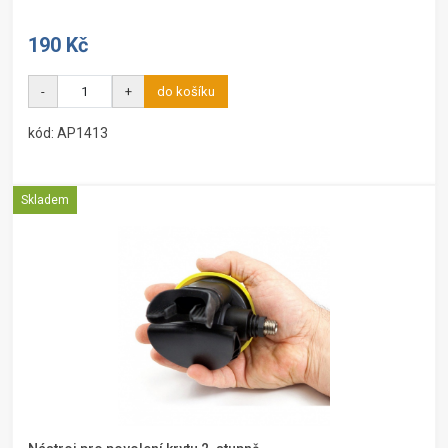
190 Kč
-
+
do košíku
kód: AP1413
Skladem