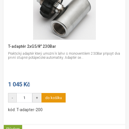
T-adaptér 2xG5/8" 230Bar
Praktický adaptér který umožní k lahvi s monoventilem 230Bar připojit dva
první stupně potápečské automatiky. Adaptér se...
1 045 Kč
-
+
do košíku
kód: T-adapter-200