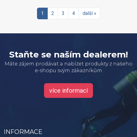
1
2
3
4
další »
Staňte se naším dealerem!
Máte zájem prodávat a nabízet produkty z našeho
e-shopu svým zákazníkům
více informací
INFORMACE