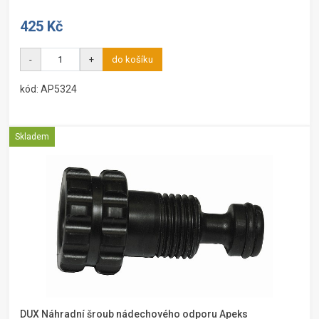
425 Kč
-
+
do košíku
kód: AP5324
Skladem
DUX Náhradní šroub nádechového odporu Apeks