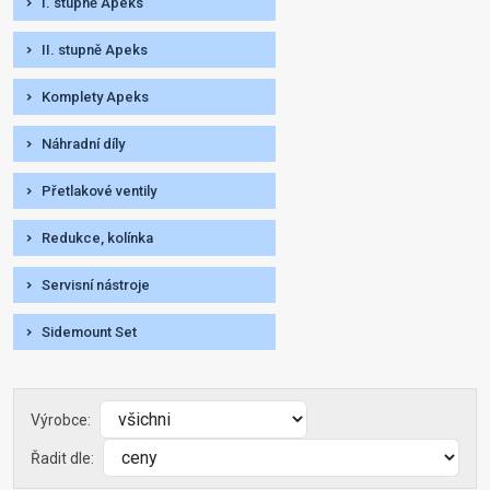
I. stupně Apeks
II. stupně Apeks
Komplety Apeks
Náhradní díly
Přetlakové ventily
Redukce, kolínka
Servisní nástroje
Sidemount Set
Výrobce:
Řadit dle: