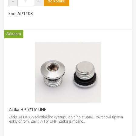
-
+
do košíku
kód: AP1408
Skladem
Zátka HP 7/16" UNF
Zátka APEKS vysokotlakého výstupu prvního stupně. Povrchová úprava
lesklý chrom. Závit 7/16" UNF. Zátku je možno...