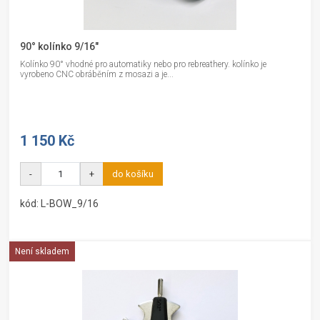
90° kolínko 9/16"
Kolínko 90° vhodné pro automatiky nebo pro rebreathery. kolínko je
vyrobeno CNC obráběním z mosazi a je...
1 150 Kč
-
+
do košíku
kód: L-BOW_9/16
Není skladem