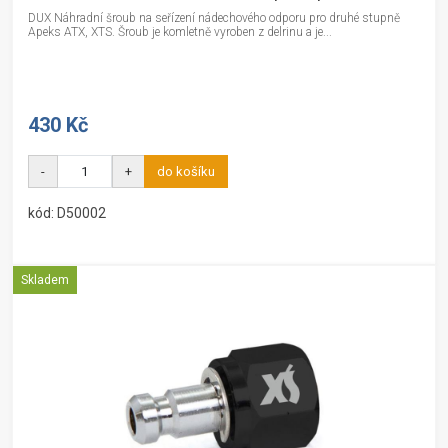
DUX Náhradní šroub na seřízení nádechového odporu pro druhé stupně
Apeks ATX, XTS. Šroub je komletně vyroben z delrinu a je...
430 Kč
-
+
do košíku
kód: D50002
Skladem