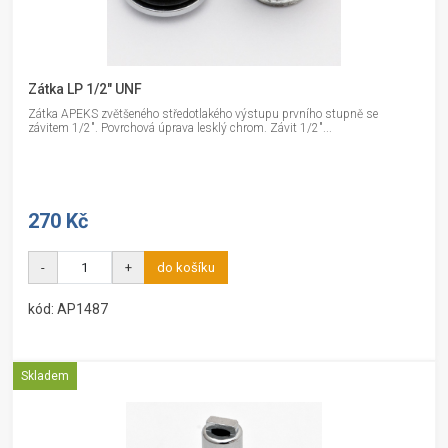
Zátka LP 1/2" UNF
Zátka APEKS zvětšeného středotlakého výstupu prvního stupně se
závitem 1/2". Povrchová úprava lesklý chrom. Závit 1/2"...
270 Kč
-
+
do košíku
kód: AP1487
Skladem