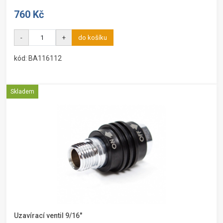
760 Kč
-
+
do košíku
kód: BA116112
Skladem
Uzavírací ventil 9/16"