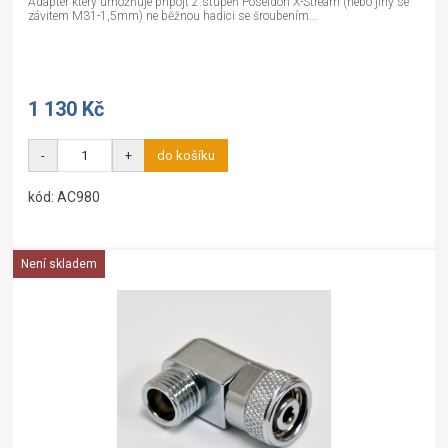
Adaptér který umožňuje připojt 2.stupeň Poseidon X-Stream (nebo jiný se
závitem M31-1,5mm) ne běžnou hadici se šroubením...
1 130 Kč
-
+
do košíku
kód: AC980
Není skladem