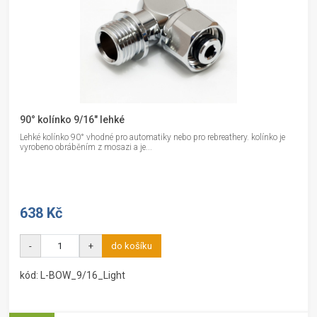
90° kolínko 9/16" lehké
Lehké kolínko 90° vhodné pro automatiky nebo pro rebreathery. kolínko je
vyrobeno obráběním z mosazi a je...
638 Kč
-
+
do košíku
kód: L-BOW_9/16_Light