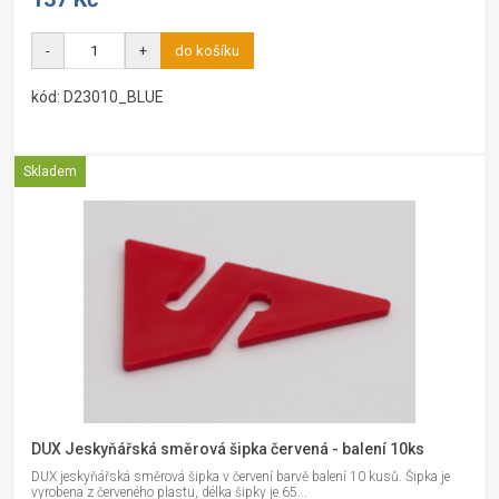
-
+
do košíku
kód: D23010_BLUE
Skladem
DUX Jeskyňářská směrová šipka červená - balení 10ks
DUX jeskyňářská směrová šipka v červení barvě balení 10 kusů. Šipka je
vyrobena z červeného plastu, délka šipky je 65...