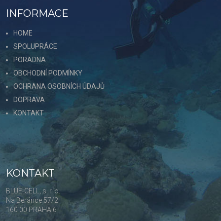
INFORMACE
HOME
SPOLUPRÁCE
PORADNA
OBCHODNÍ PODMÍNKY
OCHRANA OSOBNÍCH ÚDAJŮ
DOPRAVA
KONTAKT
KONTAKT
BLUE-CELL, s. r. o.
Na Beránce 57/2
160 00 PRAHA 6