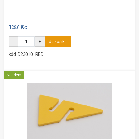
137 Kč
-
+
do košíku
kód: D23010_RED
Skladem