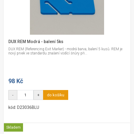
DUX REM Modrá - balení 5ks
DUX REM (Referencing Exit Marker) - modrá barva, balení 5 kusů. REM je
nový prvek ve standardu znašení vodící šnůry při...
98 Kč
-
+
do košíku
kód: D23036BLU
Skladem