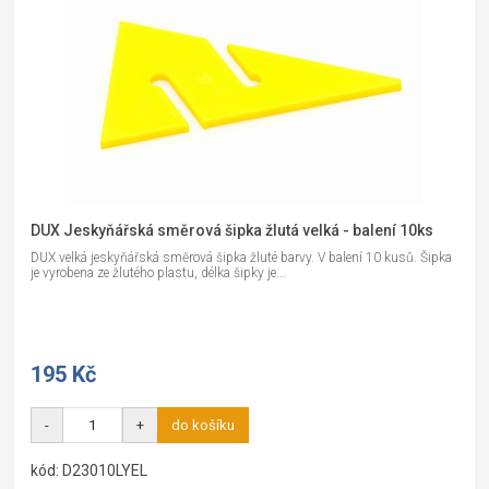
DUX Jeskyňářská směrová šipka žlutá velká - balení 10ks
DUX velká jeskyňářská směrová šipka žluté barvy. V balení 10 kusů. Šipka
je vyrobena ze žlutého plastu, délka šipky je...
195 Kč
-
+
do košíku
kód: D23010LYEL