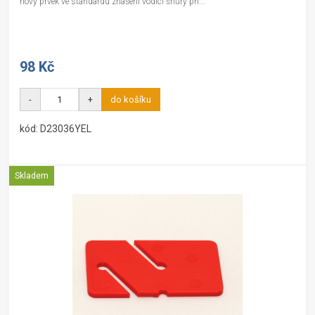
nový prvek ve standardu znašení vodící šnůry při...
98 Kč
-
+
do košíku
kód: D23036YEL
Skladem