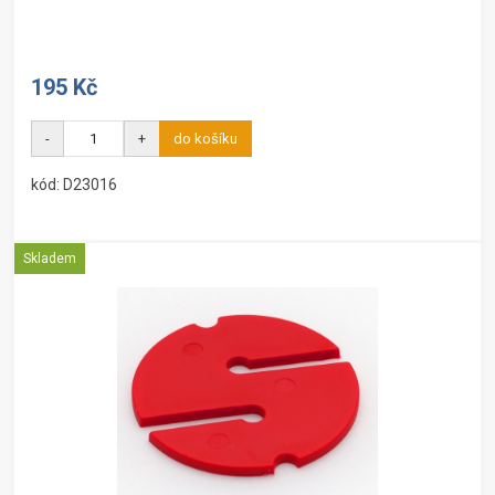
195 Kč
-
+
do košíku
kód: D23016
Skladem