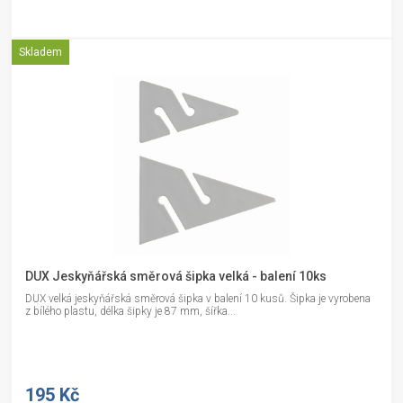
Skladem
DUX Jeskyňářská směrová šipka velká - balení 10ks
DUX velká jeskyňářská směrová šipka v balení 10 kusů. Šipka je vyrobena
z bílého plastu, délka šipky je 87 mm, šířka...
195 Kč