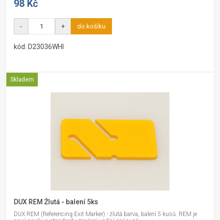
98 Kč
-
+
do košíku
kód: D23036WHI
Skladem
DUX REM Žlutá - balení 5ks
DUX REM (Referencing Exit Marker) - žlutá barva, balení 5 kusů. REM je