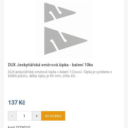
DUX Jeskyňářská směrová šipka - balení 10ks
DUX jeskyňářská směrová šipka v balení 10 kusů. Šipka je vyrobena z
bílého plastu, délka šipky je 65 mm, šířka 40...
137 Kč
-
+
do košíku
kód: D23010