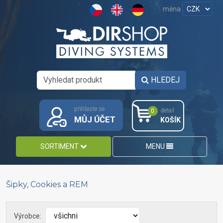
měna
HLEDEJ
přihlaste se
detail
0
MŮJ ÚČET
KOŠÍK
SORTIMENT
MENU
Šipky, Cookies a REM
Výrobce: