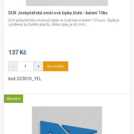
DUX Jeskyňářská směrová šipka žlutá - balení 10ks
DUX jeskyňářská směrová šipka ve žluté barvě balení 10 kusů. Šipka je
vyrobena ze žlutého plastu, délka šipky je 65 mm,...
137 Kč
-
+
do košíku
kód: D23010_YEL
Skladem