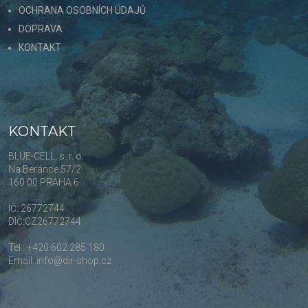
OCHRANA OSOBNÍCH ÚDAJŮ
DOPRAVA
KONTAKT
KONTAKT
BLUE-CELL, s. r. o.
Na Beránce 57/2
160 00 PRAHA 6
IČ: 26772744
DIČ:CZ26772744
Tel.: +420 602 285 180
Email: info@dir-shop.cz