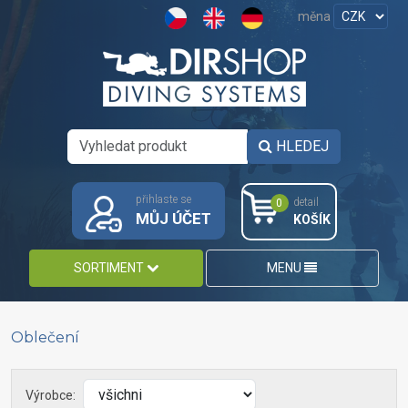
měna
HLEDEJ
přihlaste se
detail
0
MŮJ ÚČET
KOŠÍK
SORTIMENT
MENU
Oblečení
Výrobce: