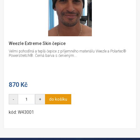
Weezle Extreme Skin čepice
Velmi pohodlná a teplá čepice z příjemného materiálu Weezle a Polartec®
Powerstretch®. Černá barva s červeným...
870 Kč
-
+
do košíku
kód: W43001