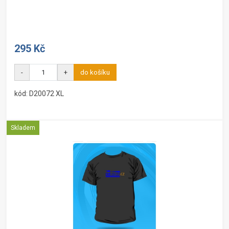
295 Kč
-
+
do košíku
kód: D20072 XL
Skladem