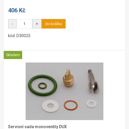
406 Kč
-
+
do košíku
kód: D30025
Skladem
Servisní sada monoventily DUX