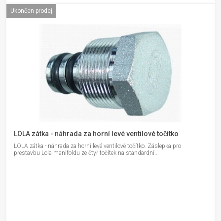
Ukončen prodej
LOLA zátka - náhrada za horní levé ventilové točítko
LOLA zátka - náhrada za horní levé ventilové točítko. Záslepka pro
přestavbu Lola manifoldu ze čtyř točítek na standardní...