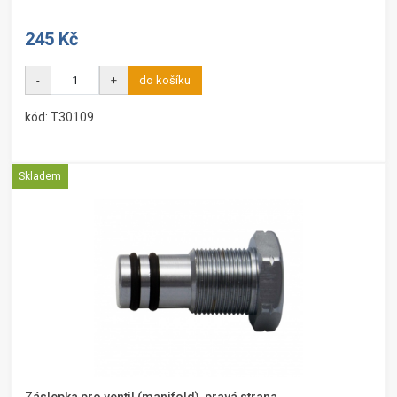
245 Kč
-
+
do košíku
kód: T30109
Skladem