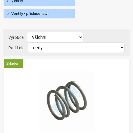
Ventily
Ventily - příslušenství
Výrobce:
Řadit dle:
Skladem