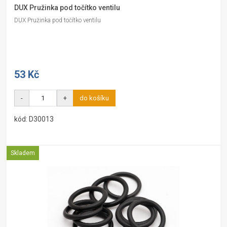
DUX Pružinka pod točítko ventilu
DUX Pružinka pod točítko ventilu
53 Kč
-
+
do košíku
kód: D30013
Skladem