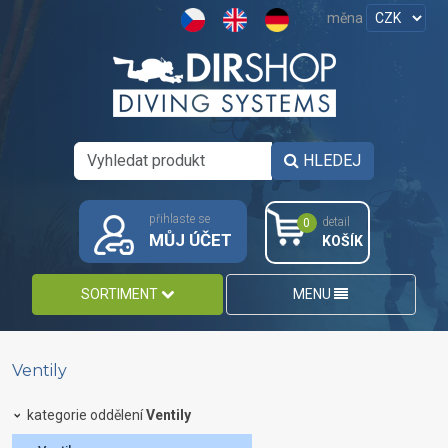
měna
HLEDEJ
přihlaste se
detail
0
MŮJ ÚČET
KOŠÍK
SORTIMENT
MENU
Ventily
kategorie oddělení
Ventily