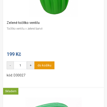
Zelené točítko ventilu
Točítko ventilu v zelené barvě
199 Kč
-
+
do košíku
kód: D30027
Skladem