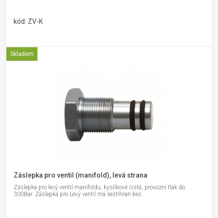
kód: ZV-K
Skladem
Záslepka pro ventil (manifold), levá strana
Záslepka pro levý ventil manifoldu, kyslíkově čistá, provozní tlak do
300Bar. Záslepka pro Levý ventil má šestihran bez...