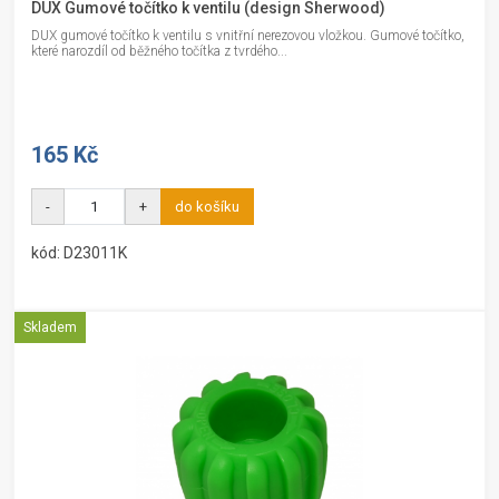
DUX Gumové točítko k ventilu (design Sherwood)
DUX gumové točítko k ventilu s vnitřní nerezovou vložkou. Gumové točítko,
které narozdíl od běžného točítka z tvrdého...
165 Kč
-
+
do košíku
kód: D23011K
Skladem