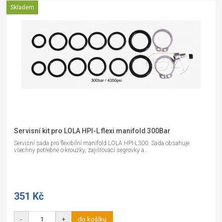
Skladem
Servisní kit pro LOLA HPI-L flexi manifold 300Bar
Servisní sada pro flexibilní manifold LOLA HPI-L300. Sada obsahuje
všechny potřebné o-kroužky, zajišťovací segrovky a...
351 Kč
-
+
do košíku