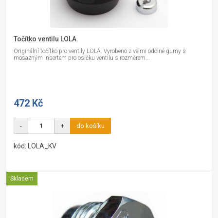
Točítko ventilu LOLA
Originální točítko pro ventily LOLA. Vyrobeno z velmi odolné gumy s
mosazným insertem pro osičku ventilu s rozměrem...
472 Kč
-
+
do košíku
kód: LOLA_KV
Skladem