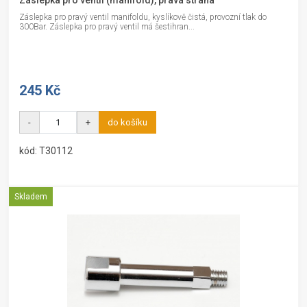
Záslepka pro ventil (manifold), pravá strana
Záslepka pro pravý ventil manifoldu, kyslíkově čistá, provozní tlak do
300Bar. Záslepka pro pravý ventil má šestihran...
245 Kč
-
+
do košíku
kód: T30112
Skladem