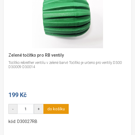
Zelené točítko pro RB ventily
Točítko rebrether ventilu v zelené barvě Točítko je určeno pro ventily:D300
D30009 D30014
199 Kč
-
+
do košíku
kód: D30027RB