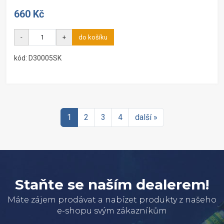
660 Kč
-
+
do košíku
kód: D30005SK
1
2
3
4
další »
Staňte se naším dealerem!
Máte zájem prodávat a nabízet produkty z našeho
e-shopu svým zákazníkům