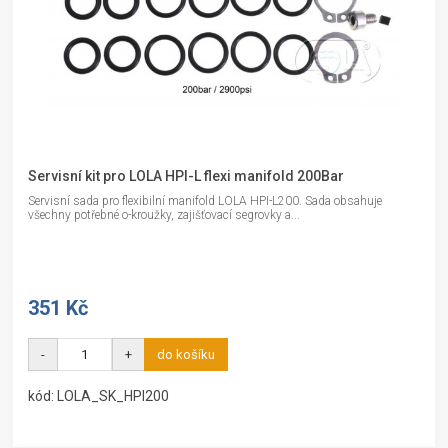
Servisní kit pro LOLA HPI-L flexi manifold 200Bar
Servisní sada pro flexibilní manifold LOLA HPI-L200. Sada obsahuje
všechny potřebné o-kroužky, zajišťovací segrovky a...
351 Kč
-
+
do košíku
kód: LOLA_SK_HPI200