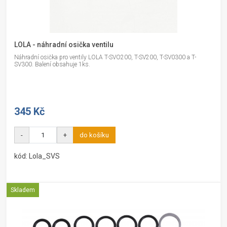
LOLA - náhradní osička ventilu
Náhradní osička pro ventily LOLA T-SVO200, T-SV200, T-SV0300 a T-
SV300. Balení obsahuje 1ks.
345 Kč
-
+
do košíku
kód: Lola_SVS
Skladem