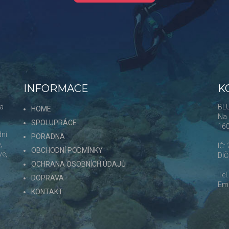
INFORMACE
K
 a
BLU
HOME
Na 
SPOLUPRÁCE
16
dní
PORADNA
,
IČ:
OBCHODNÍ PODMÍNKY
ve,
DI
OCHRANA OSOBNÍCH ÚDAJŮ
Tel
DOPRAVA
Ema
KONTAKT