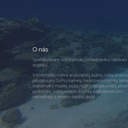
O nás
Specializovaný online prodej potápěčského vybavení
doplňků.
V sortimentu máme analyzátory, bubny, cívky, podvo
pouzdra pro GoPro kamery, hadicové komplety, lahve
manometry, masky, nože, řezáky, hloubkoměry, plout
podobleky, světla a jejich doplňky, příslušenství pro
rebreathery a mnoho dalšího zboží.