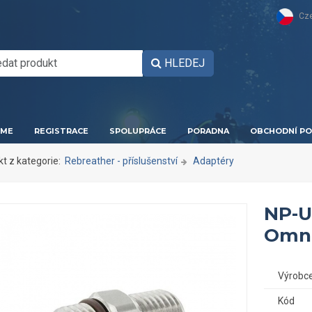
Cz
HLEDEJ
ME
REGISTRACE
SPOLUPRÁCE
PORADNA
OBCHODNÍ PO
kt z kategorie:
Rebreather - příslušenství
Adaptéry
NP-U
Omni
Výrobc
Kód