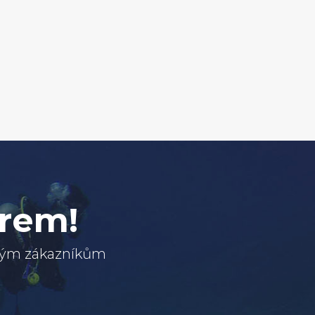
erem!
svým zákazníkům