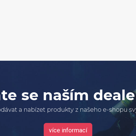
te se naším deal
dávat a nabízet produkty z našeho e-shopu 
více informací