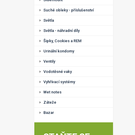
Suché obleky - příslušenství
Světla
Světla - náhradní díly
Šipky, Cookies a REM
Urinální kondomy
Ventily
Vodotěsné vaky
Vyhřívací systémy
Wet notes
Záteže
Bazar