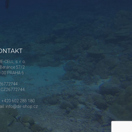
ONTAKT
E-CELL, s. r. o.
Beránce 57/2
0 00 PRAHA 6
 26772744
Č:CZ26772744
.: +420 602 285 180
il: info@dir-shop.cz