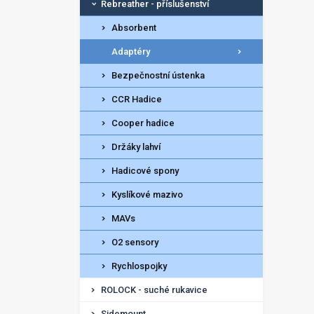
Rebreather - příslušenství
Absorbent
Adaptéry
Bezpečnostní ústenka
CCR Hadice
Cooper hadice
Držáky lahví
Hadicové spony
Kyslíkové mazivo
MAVs
O2 sensory
Rychlospojky
ROLOCK - suché rukavice
Sidemount