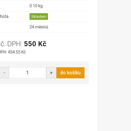
0.10 kg
lhůta
Skladem
24 měsíců
vč. DPH:
550 Kč
PH: 454.55 Kč
-
+
do košíku