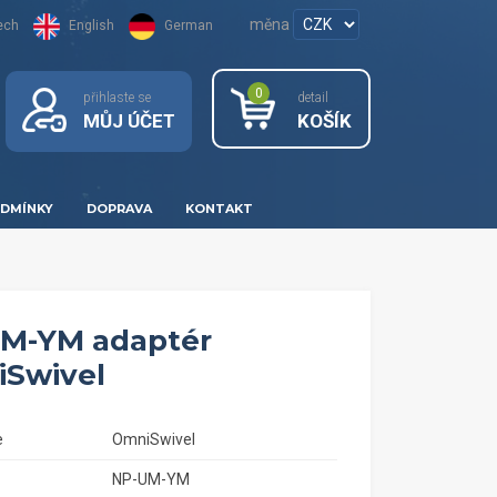
měna
ech
English
German
0
přihlaste se
detail
MŮJ ÚČET
KOŠÍK
DMÍNKY
DOPRAVA
KONTAKT
M-YM adaptér
Swivel
e
OmniSwivel
NP-UM-YM