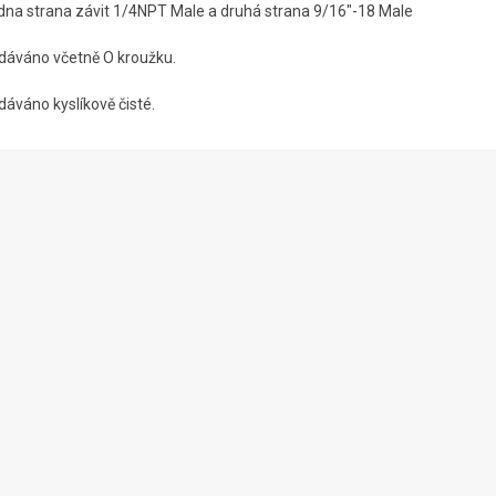
dna strana závit 1/4NPT Male a druhá strana 9/16"-18 Male
dáváno včetně O kroužku.
dáváno kyslíkově čisté.