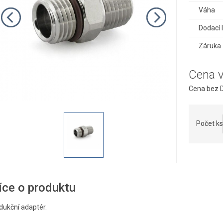
Váha
Dodací 
Záruka
Cena 
Cena bez D
Počet ks
íce o produktu
dukční adaptér.