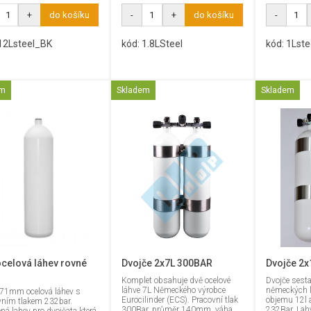
+
do košíku
-
+
do košíku
-
 12Lsteel_BK
kód: 1.8LSteel
kód: 1Lste
em
Skladem
Skladem
ocelová láhev rovné
Dvojče 2x7L 300BAR
Dvojče 2x1
Komplet obsahuje dvě ocelové
Dvojče sesta
láhve 7L Německého výrobce
německých l
71mm ocelová láhev s
Eurocilinder (ECS). Pracovní tlak
objemu 12l 
vním tlakem 232bar.
300Bar, průměr 140mm, váha
232Bar. Lahv