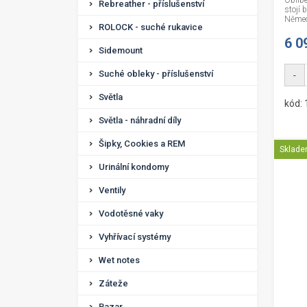
Oblíbe
Rebreather - příslušenství
stojí 
Němec
ROLOCK - suché rukavice
6 0
Sidemount
Suché obleky - příslušenství
-
Světla
kód:
Světla - náhradní díly
Šipky, Cookies a REM
Sklad
Urinální kondomy
Ventily
Vodotěsné vaky
Vyhřívací systémy
Wet notes
Záteže
Bazar