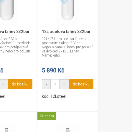
vá láhev 232bar
12L ocelová láhev 232bar
 láhev 232bar
12L/171mm ocelová láhev s
ýrobce Eurocylinder.
pracovním tlakem 232bar.
hev pro potápěčské
Nejpouživanější láhev pro použití
vny nebo pro použití
ve dvojčeti 2x12L. Láhev
Německého...
Kč
5 890 Kč
+
do košíku
-
+
do košíku
eel
kód: 12Lsteel
Skladem