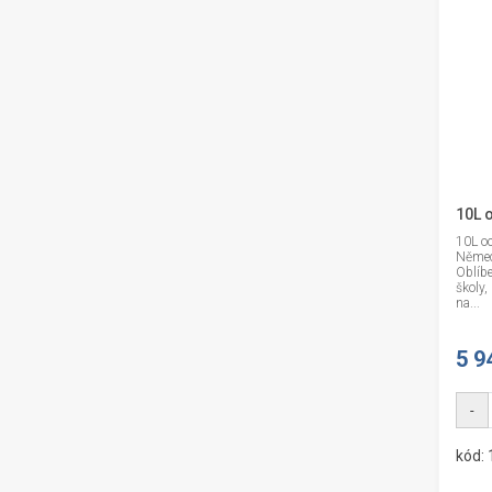
10L 
10L oc
Němec
Oblíb
školy,
na...
5 9
-
kód: 