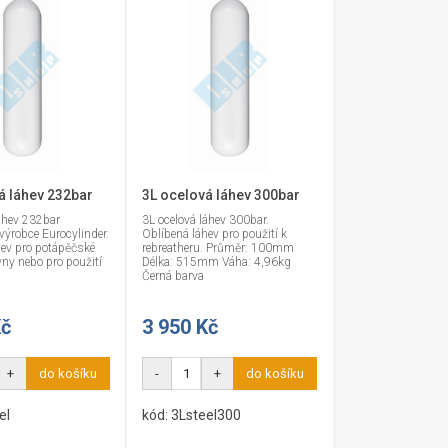
á láhev 232bar
3L ocelová láhev 300bar
áhev 232bar
3L ocelová láhev 300bar.
ýrobce Eurocylinder.
Oblíbená láhev pro použití k
hev pro potápěčské
rebreatheru. Průměr: 100mm
vny nebo pro použití
Délka: 515mm Váha: 4,96kg
Černá barva
Kč
3 950 Kč
+
do košíku
-
+
do košíku
el
kód: 3Lsteel300