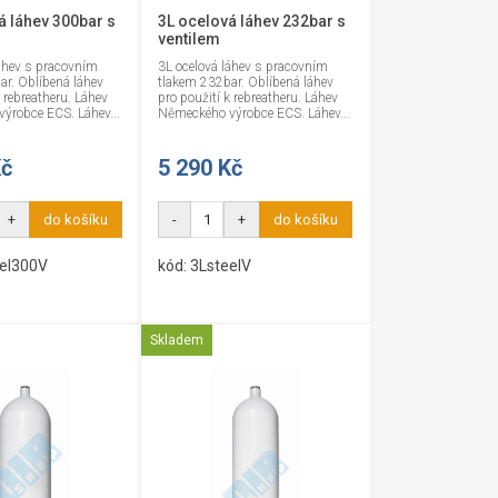
á láhev 300bar s
3L ocelová láhev 232bar s
ventilem
láhev s pracovním
3L ocelová láhev s pracovním
r. Oblíbená láhev
tlakem 232bar. Oblíbená láhev
k rebreatheru. Láhev
pro použití k rebreatheru. Láhev
ýrobce ECS. Láhev...
Německého výrobce ECS. Láhev...
Kč
5 290 Kč
+
do košíku
-
+
do košíku
eel300V
kód: 3LsteelV
Skladem