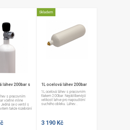
Skladem
á láhev 200bar s
1L ocelová láhev 200bar
1L ocelová láhev s pracovním
tlakem 200bar. Nejoblíbenější
láhev s pracovním
velikost lahve pro napouštění
r včetně inline
suchého obleku. Láhev...
 Jedná se o ventil s
vitem takže rozebrání
Kč
3 190 Kč