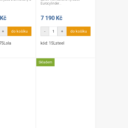
Eurocylinder...
 Kč
7 190 Kč
+
do košíku
-
+
do košíku
75Lola
kód: 15Lsteel
Skladem