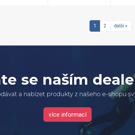
1
2
další »
te se naším deal
dávat a nabízet produkty z našeho e-shopu 
více informací