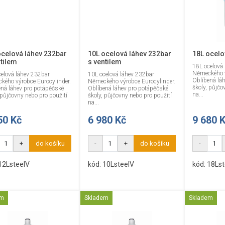
ocelová láhev 232bar
10L ocelová láhev 232bar
18L ocelo
ntilem
s ventilem
18L ocelová
Německého v
elová láhev 232bar
10L ocelová láhev 232bar
Oblíbená lá
kého výrobce Eurocylinder.
Německého výrobce Eurocylinder.
školy, půjčo
ená láhev pro potápěčské
Oblíbená láhev pro potápěčské
na...
 půjčovny nebo pro použití
školy, půjčovny nebo pro použití
na...
50 Kč
6 980 Kč
9 680 
+
do košíku
-
+
do košíku
-
12LsteelV
kód: 10LsteelV
kód: 18Lst
em
Skladem
Skladem