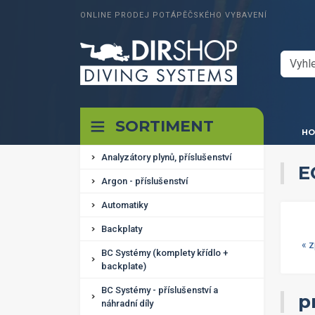
ONLINE PRODEJ POTÁPĚČSKÉHO VYBAVENÍ
SORTIMENT
HO
Analyzátory plynů, příslušenství
E
Argon - příslušenství
Automatiky
Backplaty
« 
BC Systémy (komplety křídlo +
backplate)
BC Systémy - příslušenství a
p
náhradní díly