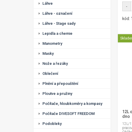
Láhve
-
Láhve - označení
kód:
Láhve - Stage sady
Lepidla a chemie
Sklad
Manometry
Masky
Nože a řezáky
Oblečení
Plnění a přepouštění
Ploutve a pružiny
Počítače, hloubkoměry a kompasy
12L 
Počítače DIVESOFT FREEDOM
dno
Podobleky
12L/1
praco