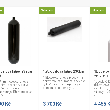
em
Skladem
Skladem
ocelová láhev 232bar
1,8L ocelová láhev 230bar
1L ocelov
á
ventilem
1,8L ocelová láhev s pracovním
tlakem 230bar. Úžasná láhev pro
71mm ocelová láhev s
1L ocelová 
ty kteří dělají dlouhé ponory a
vním tlakem 232bar ve
tlakem 200ba
potřebují dostatek plynu k...
s černým náterem.
ventilu G5/".
živanější láhev pro použití
válcovým zá
četi...
a...
90 Kč
3 700 Kč
4 455 