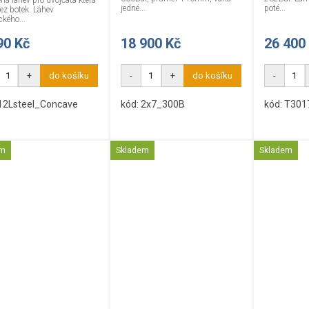
ná lahev pro dvojčata která
jedné...
poté...
bez botek. Láhev
kého...
90 Kč
18 900 Kč
26 400
+
do košíku
-
+
do košíku
-
 12Lsteel_Concave
kód: 2x7_300B
kód: T301
em
Skladem
Skladem