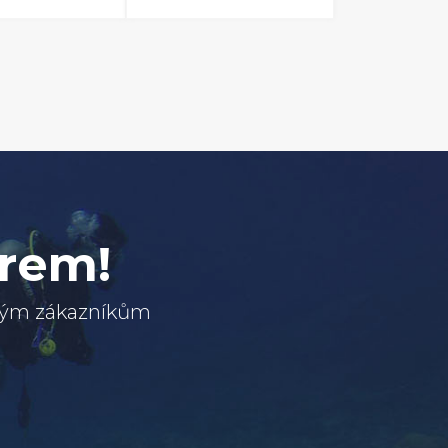
erem!
svým zákazníkům