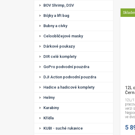
BOV Shrimp, DSV
Sklad
Bójky a lift bag
Bubny a cívky
Celoobličejové masky
Dárkové poukazy
DIR celé komplety
GoPro podvodní pouzdra
DJI Action podvodní pouzdra
Hadice a hadicové komplety
12L 
Čern
Helmy
12L/1
praco
Karabiny
verzi 
Nejpou
ve dvoj
Křídla
5 8
KUBI - suché rukavice