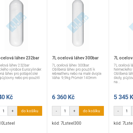
ocelová láhev 232bar
7L ocelová láhev 300bar
7L ocelov
elová láhev 232bar
7L ocelová láhev 300bar.
7L ocelová l
kého výrobce Eurocylinder.
Oblíbená láhev pro použití k
Německého v
ená láhev pro potápěčské
rebreatheru nebo na malé dvojče.
Oblíbená lá
 půjčovny nebo pro použití
Váha: 9,9kg Průměr:140mm
školy, půjčo
na...
40 Kč
6 360 Kč
5 345 
+
do košíku
-
+
do košíku
-
10Lsteel
kód: 7Lsteel300
kód: 7Lste