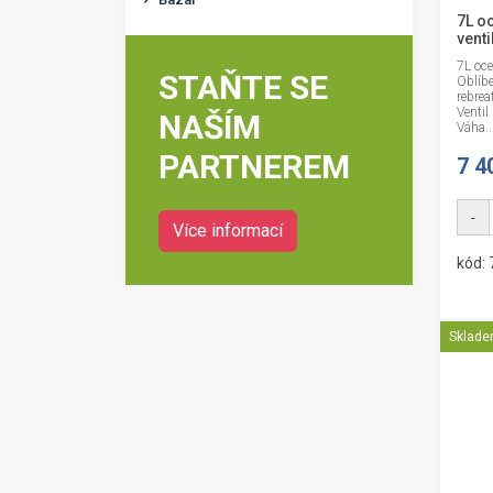
7L o
vent
7L oce
STAŇTE SE
Oblíbe
rebrea
Ventil
NAŠÍM
Váha..
PARTNEREM
7 4
-
Více informací
kód:
Sklad