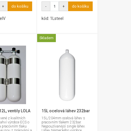
+
do košíku
-
+
do košíku
elV
kód: 1Lsteel
Skladem
2L, ventily LOLA
15L ocelová láhev 232bar
vené z kvalitních
15L/204mm ocelová láhev s
ahví výrobce ECS o
pracovním tlakem 232bar.
a pracovním tlaku
Nejpoužívanější single láhev.
e jsou z zinkováný a
Láhev Německého výrobce