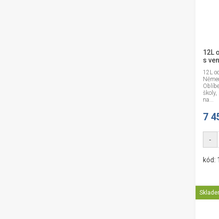
12L 
s ve
12L oc
Němec
Oblíb
školy,
na...
7 4
-
kód: 
Sklad