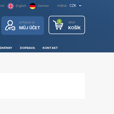
měna
ech
English
German
0
přihlaste se
detail
MŮJ ÚČET
KOŠÍK
DMÍNKY
DOPRAVA
KONTAKT