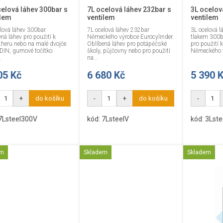
celová láhev 300bar s
7L ocelová láhev 232bar s
3L ocelov
ilem
ventilem
ventilem
lová láhev 300bar.
7L ocelová láhev 232bar
3L ocelová 
ná láhev pro použití k
Německého výrobce Eurocylinder.
tlakem 300ba
theru nebo na malé dvojče.
Oblíbená láhev pro potápěčské
pro použití 
 DIN, gumové točítko.
školy, půjčovny nebo pro použití
Německého v
.
na...
05 Kč
6 680 Kč
5 390 
+
do košíku
-
+
do košíku
-
 7Lsteel300V
kód: 7LsteelV
kód: 3Lst
em
Skladem
Skladem