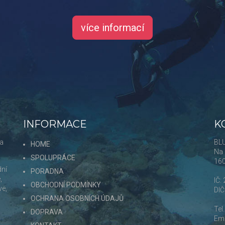
více informací
INFORMACE
K
 a
BLU
HOME
Na 
SPOLUPRÁCE
16
dní
PORADNA
,
IČ:
OBCHODNÍ PODMÍNKY
ve,
DI
OCHRANA OSOBNÍCH ÚDAJŮ
Tel
DOPRAVA
Ema