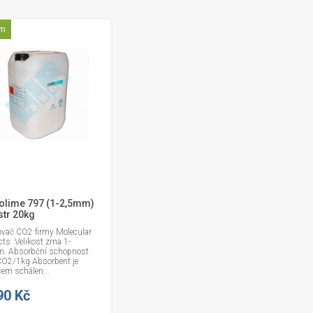
em
olime 797 (1-2,5mm)
str 20kg
ovač CO2 firmy Molecular
ts. Velikost zrna 1-
. Absorbční schopnost
CO2/1kg Absorbent je
em schálen...
90 Kč