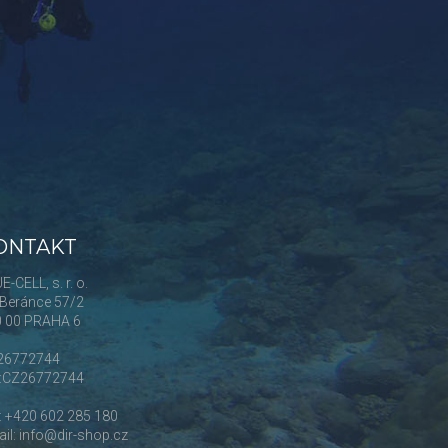
ONTAKT
E-CELL, s. r. o.
Beránce 57/2
0 00 PRAHA 6
 26772744
Č:CZ26772744
.: +420 602 285 180
il: info@dir-shop.cz