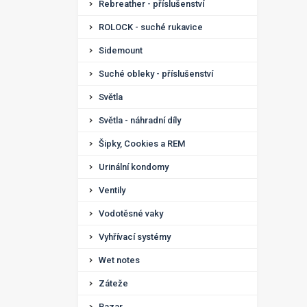
Rebreather - příslušenství
ROLOCK - suché rukavice
Sidemount
Suché obleky - příslušenství
Světla
Světla - náhradní díly
Šipky, Cookies a REM
Urinální kondomy
Ventily
Vodotěsné vaky
Vyhřívací systémy
Wet notes
Záteže
Bazar