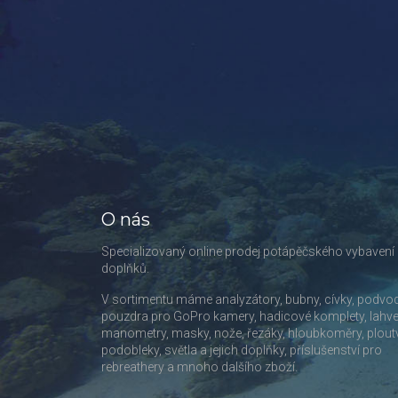
O nás
Specializovaný online prodej potápěčského vybavení
doplňků.
V sortimentu máme analyzátory, bubny, cívky, podvo
pouzdra pro GoPro kamery, hadicové komplety, lahve
manometry, masky, nože, řezáky, hloubkoměry, plout
podobleky, světla a jejich doplňky, příslušenství pro
rebreathery a mnoho dalšího zboží.