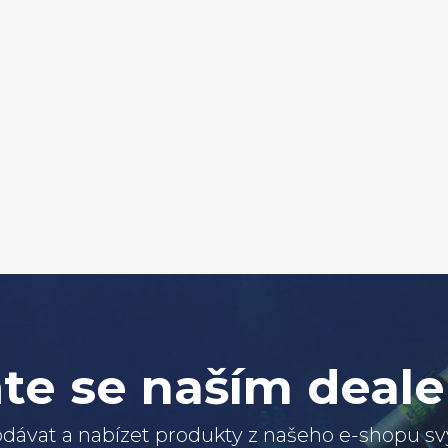
te se naším deal
dávat a nabízet produkty z našeho e-shopu 