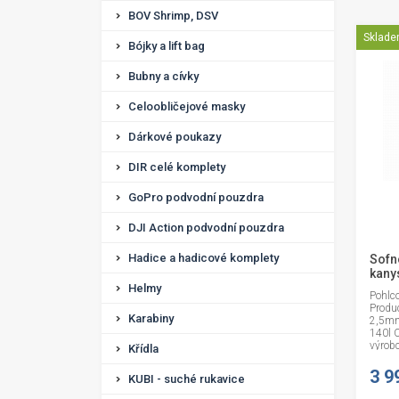
BOV Shrimp, DSV
Sklad
Bójky a lift bag
Bubny a cívky
Celoobličejové masky
Dárkové poukazy
DIR celé komplety
GoPro podvodní pouzdra
DJI Action podvodní pouzdra
Hadice a hadicové komplety
Sofn
kany
Helmy
Pohlc
Produc
Karabiny
2,5mm
140l 
výrobc
Křídla
3 9
KUBI - suché rukavice