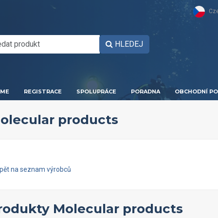
Cz
HLEDEJ
ME
REGISTRACE
SPOLUPRÁCE
PORADNA
OBCHODNÍ PO
olecular products
zpět na seznam výrobců
rodukty Molecular products