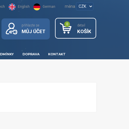
měna
ech
English
German
0
přihlaste se
detail
MŮJ ÚČET
KOŠÍK
DMÍNKY
DOPRAVA
KONTAKT