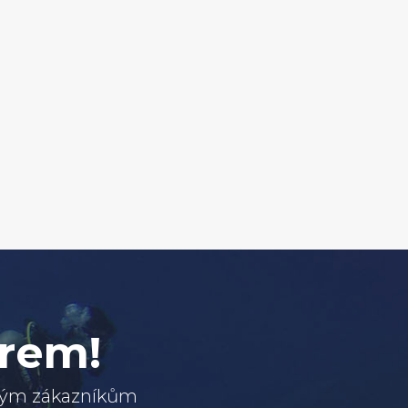
erem!
svým zákazníkům