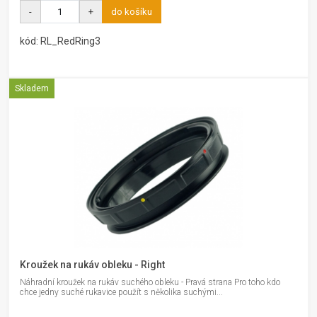
-
+
do košíku
kód: RL_RedRing3
Skladem
Kroužek na rukáv obleku - Right
Náhradní kroužek na rukáv suchého obleku - Pravá strana Pro toho kdo
chce jedny suché rukavice použít s několika suchými...