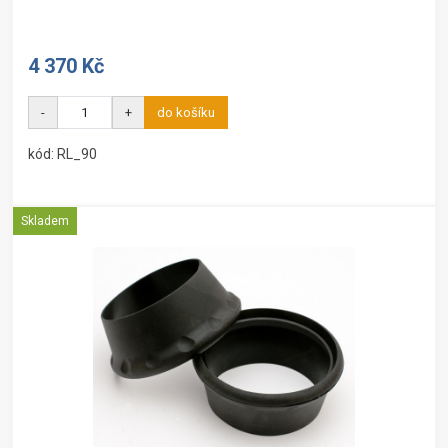
4 370 Kč
-
+
do košíku
kód: RL_90
Skladem