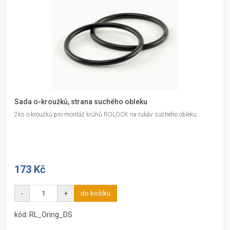
Sada o-kroužků, strana suchého obleku
2ks o-kroužků pro montáž krůhů ROLOCK na rukáv suchého obleku
173 Kč
-
+
do košíku
kód: RL_Oring_DS