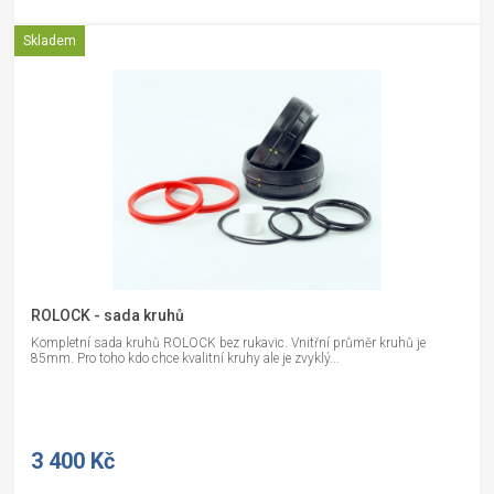
Skladem
ROLOCK - sada kruhů
Kompletní sada kruhů ROLOCK bez rukavic. Vnitřní průměr kruhů je
85mm. Pro toho kdo chce kvalitní kruhy ale je zvyklý...
3 400 Kč