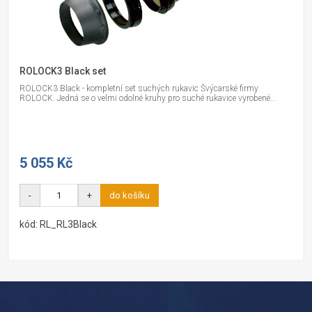
ROLOCK3 Black set
ROLOCK3 Black - kompletní set suchých rukavic Švýcarské firmy
ROLOCK. Jedná se o velmi odolné kruhy pro suché rukavice vyrobené...
5 055 Kč
-
+
do košíku
kód: RL_RL3Black