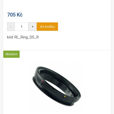
705 Kč
-
+
do košíku
kód: RL_Ring_DS_R
Skladem