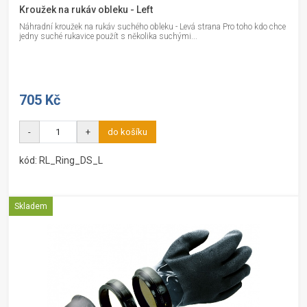
Kroužek na rukáv obleku - Left
Náhradní kroužek na rukáv suchého obleku - Levá strana Pro toho kdo chce
jedny suché rukavice použít s několika suchými...
705 Kč
-
+
do košíku
kód: RL_Ring_DS_L
Skladem