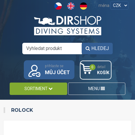
měna
HLEDEJ
přihlaste se
detail
0
MŮJ ÚČET
KOŠÍK
SORTIMENT
MENU
ROLOCK