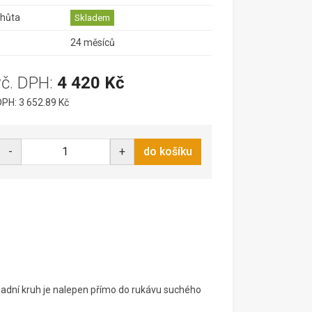
lhůta
Skladem
24 měsíců
vč. DPH:
4 420 Kč
PH: 3 652.89 Kč
-
+
do košíku
kladní kruh je nalepen přímo do rukávu suchého