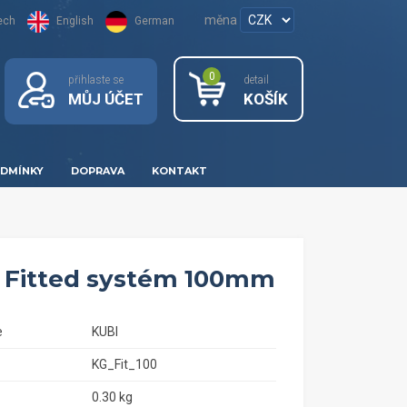
měna
ech
English
German
0
přihlaste se
detail
MŮJ ÚČET
KOŠÍK
DMÍNKY
DOPRAVA
KONTAKT
 Fitted systém 100mm
e
KUBI
KG_Fit_100
0.30 kg