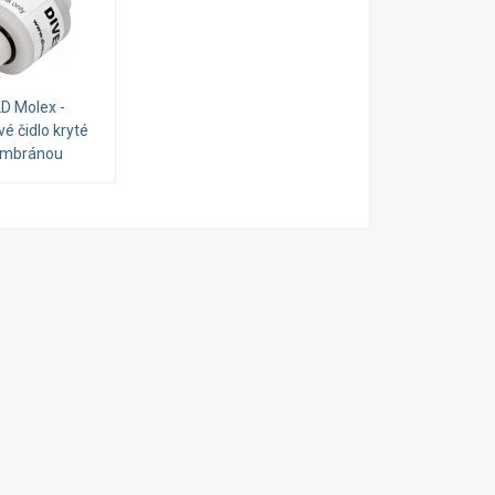
D Molex -
vé čidlo kryté
mbránou