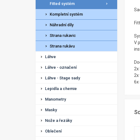
Fitted systém
Sa
Kompletní systém
Fi
Náhradní díly
Strana rukavic
Sy
V 
Strana rukávu
ins
Láhve
Do
Láhve - označení
2x 
2x 
Láhve - Stage sady
6x
Lepidla a chemie
Manometry
Masky
So
Nože a řezáky
Oblečení