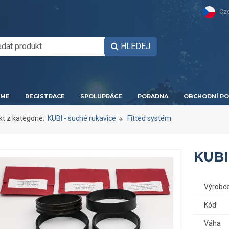
Cz
HLEDEJ
ME
REGISTRACE
SPOLUPRÁCE
PORADNA
OBCHODNÍ PO
kt z kategorie:
KUBI - suché rukavice
Fitted systém
KUBI
Výrobc
Kód
Váha