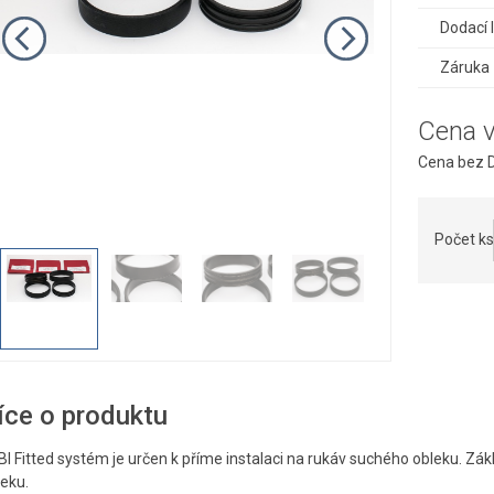
Dodací 
Záruka
Cena 
Cena bez D
Počet ks
íce o produktu
BI Fitted systém je určen k příme instalaci na rukáv suchého obleku. Zá
leku.