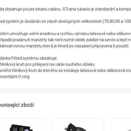
da obsahuje pouze stranu rukávu. STrana rukavic je standardní a kompa
tted systém je dodáván ve všech dostupných velikostech (70,80,90 a 1
stém umožňuje velmi snadnou a rychlou výměnu latexové nebo silikono
případě prasknutí manžety tak není nutné oblek zasílat na servis a lepi
talovat novou manžetu která je ihned po nasazení připravena k použití.
dávka Fitted systému obsahuje:
hliníkový kruh pro přilepení na rukáv suchého obleku
vnitřní hliníkový kruh do kterého se instaluje latexová nebo silikonová 
 montážní O-ring
uvisející zboží