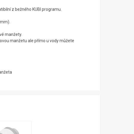
tibilní z bežného KUBI programu.
00mm).
vé manžety.
t novou manžetu ale přímo u vody můžete
manžeta