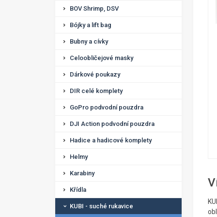
BOV Shrimp, DSV
Bójky a lift bag
Bubny a cívky
Celoobličejové masky
Dárkové poukazy
DIR celé komplety
GoPro podvodní pouzdra
DJI Action podvodní pouzdra
Hadice a hadicové komplety
Helmy
Karabiny
V
Křídla
KU
KUBI - suché rukavice
ob