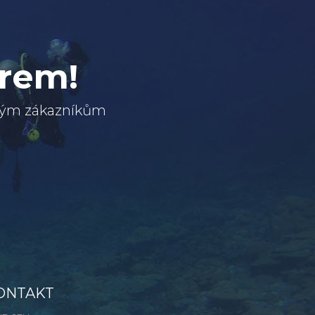
erem!
svým zákazníkům
ONTAKT