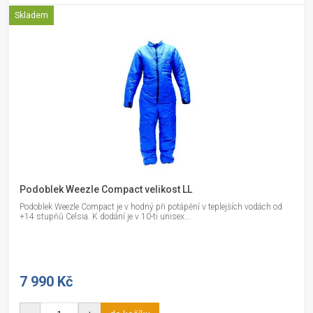
Skladem
Podoblek Weezle Compact velikost LL
Podoblek Weezle Compact je v hodný při potápění v teplejších vodách od
+14 stupňů Celsia. K dodání je v 10-ti unisex...
7 990 Kč