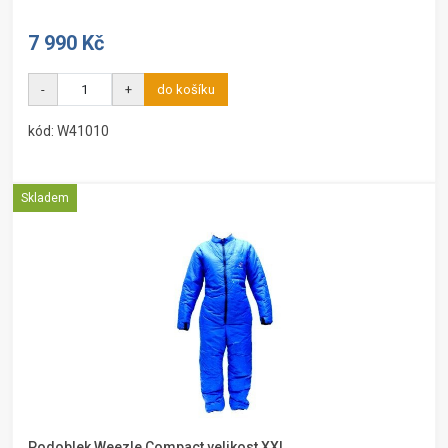
7 990 Kč
-
+
do košíku
kód: W41010
Skladem
Podoblek Weezle Compact velikost XXL