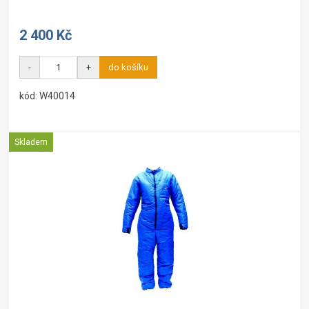
2 400 Kč
-
+
do košíku
kód: W40014
Skladem