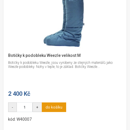
Botičky k podobleku Weezle velikost M
Botičky k podobleku Weezle, jsou vyrobeny ze stejných materiálů jako
Weezle podobleky. Nohy v teple, to je základ. Botičky Weezle...
2 400 Kč
-
+
do košíku
kód: W40007