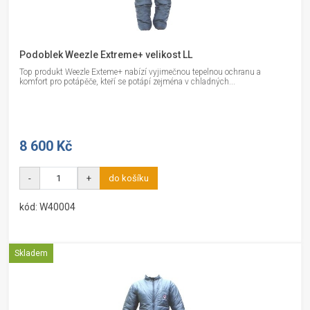
Podoblek Weezle Extreme+ velikost LL
Top produkt Weezle Exteme+ nabízí vyjimečnou tepelnou ochranu a
komfort pro potápěče, kteří se potápí zejména v chladných...
8 600 Kč
-
+
do košíku
kód: W40004
Skladem