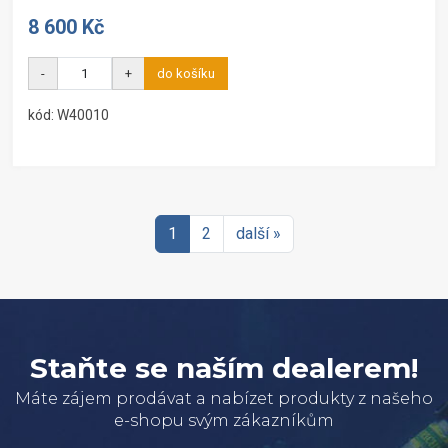
8 600 Kč
-
+
do košíku
kód: W40010
1
2
další »
Staňte se naším dealerem!
Máte zájem prodávat a nabízet produkty z našeho
e-shopu svým zákazníkům