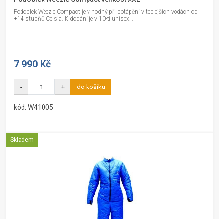
Podoblek Weezle Compact je v hodný při potápění v teplejších vodách od
+14 stupňů Celsia. K dodání je v 10-ti unisex...
7 990 Kč
-
+
do košíku
kód: W41005
Skladem