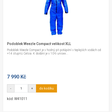
Podoblek Weezle Compact velikost XLL
Podoblek Weezle Compact je v hodný při potápění v teplejších vodách od
+14 stupňů Celsia. K dodání je v 10-ti unisex...
7 990 Kč
-
+
do košíku
kód: W41011