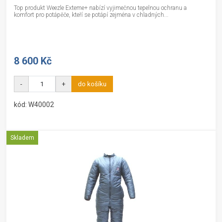
Top produkt Weezle Exteme+ nabízí vyjimečnou tepelnou ochranu a
komfort pro potápěče, kteří se potápí zejména v chladných...
8 600 Kč
-
+
do košíku
kód: W40002
Skladem