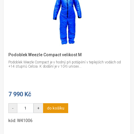
Podoblek Weezle Compact velikost M
Podoblek Weezle Compact je v hodný při potápění v teplejších vodách od
+14 stupňů Celsia. K dodání je v 10-ti unisex...
7 990 Kč
-
+
do košíku
kód: W41006