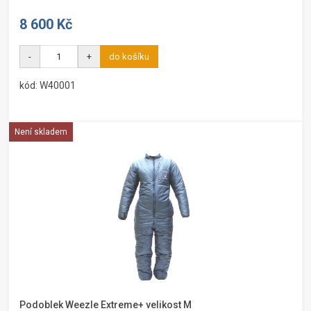
8 600 Kč
-
+
do košíku
kód: W40001
Není skladem
Podoblek Weezle Extreme+ velikost M