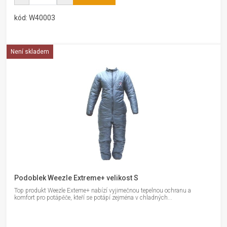
kód: W40003
Není skladem
Podoblek Weezle Extreme+ velikost S
Top produkt Weezle Exteme+ nabízí vyjimečnou tepelnou ochranu a
komfort pro potápěče, kteří se potápí zejména v chladných...