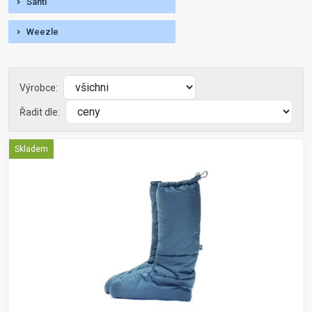
Santi
Weezle
Výrobce:
Řadit dle:
Skladem