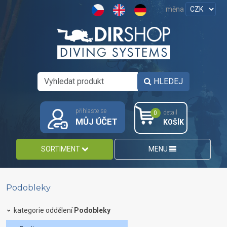
měna
HLEDEJ
přihlaste se
detail
0
MŮJ ÚČET
KOŠÍK
SORTIMENT
MENU
Podobleky
kategorie oddělení
Podobleky