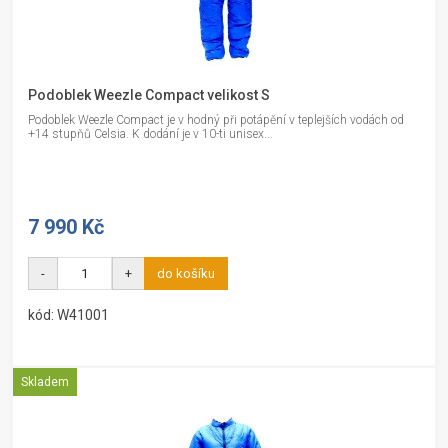
Podoblek Weezle Compact velikost S
Podoblek Weezle Compact je v hodný při potápění v teplejších vodách od
+14 stupňů Celsia. K dodání je v 10-ti unisex...
7 990 Kč
-
+
do košíku
kód: W41001
Skladem