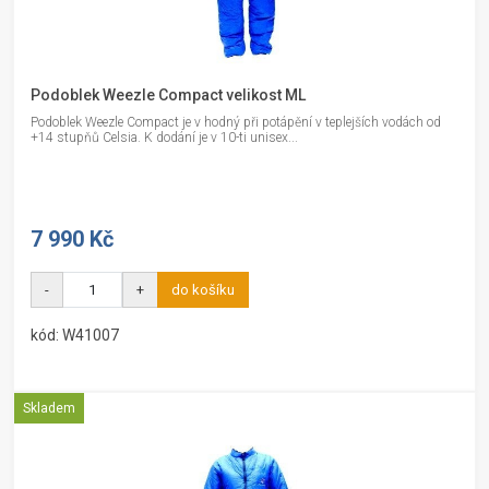
Podoblek Weezle Compact velikost ML
Podoblek Weezle Compact je v hodný při potápění v teplejších vodách od
+14 stupňů Celsia. K dodání je v 10-ti unisex...
7 990 Kč
-
+
do košíku
kód: W41007
Skladem