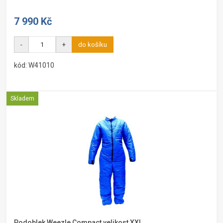
7 990 Kč
-
+
do košíku
kód: W41010
Skladem
Podoblek Weezle Compact velikost XXL