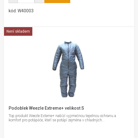
kód: W40003
Není skladem
Podoblek Weezle Extreme+ velikost S
Top produkt Weezle Exteme+ nabízí vyjimečnou tepelnou ochranu a
komfort pro potápěče, kteří se potápí zejména v chladných...