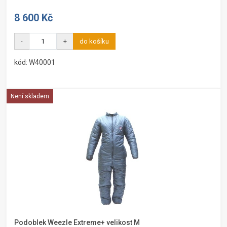
8 600 Kč
-
+
do košíku
kód: W40001
Není skladem
Podoblek Weezle Extreme+ velikost M