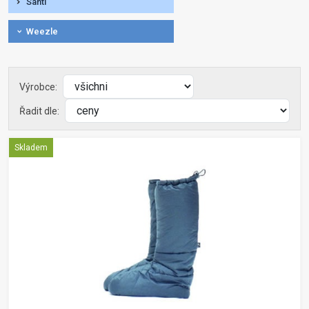
Santi
Weezle
Výrobce:
Řadit dle:
Skladem