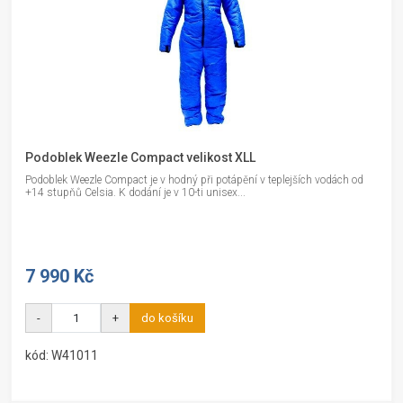
Podoblek Weezle Compact velikost XLL
Podoblek Weezle Compact je v hodný při potápění v teplejších vodách od
+14 stupňů Celsia. K dodání je v 10-ti unisex...
7 990 Kč
-
+
do košíku
kód: W41011