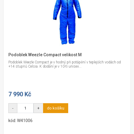
Podoblek Weezle Compact velikost M
Podoblek Weezle Compact je v hodný při potápění v teplejších vodách od
+14 stupňů Celsia. K dodání je v 10-ti unisex...
7 990 Kč
-
+
do košíku
kód: W41006