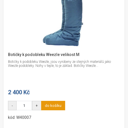
Botičky k podobleku Weezle velikost M
Botičky k podobleku Weezle, jsou vyrobeny ze stejných materiálů jako
Weezle podobleky. Nohy v teple, to je základ. Botičky Weezle...
2 400 Kč
-
+
do košíku
kód: W40007