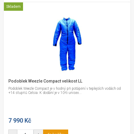
Skladem
Podoblek Weezle Compact velikost LL
Podoblek Weezle Compact je v hodný při potápění v teplejších vodách od
+14 stupňů Celsia. K dodání je v 10-ti unisex...
7 990 Kč