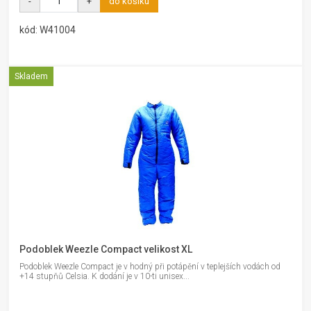
-
+
do košíku
kód: W41004
Skladem
Podoblek Weezle Compact velikost XL
Podoblek Weezle Compact je v hodný při potápění v teplejších vodách od
+14 stupňů Celsia. K dodání je v 10-ti unisex...