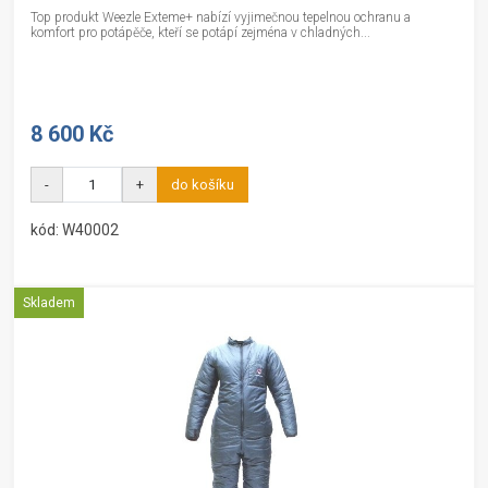
Top produkt Weezle Exteme+ nabízí vyjimečnou tepelnou ochranu a
komfort pro potápěče, kteří se potápí zejména v chladných...
8 600 Kč
-
+
do košíku
kód: W40002
Skladem