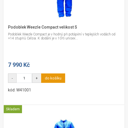
Podoblek Weezle Compact velikost S
Podoblek Weezle Compact je v hodný při potápění v teplejších vodách od
+14 stupňů Celsia. K dodání je v 10-ti unisex...
7 990 Kč
-
+
do košíku
kód: W41001
Skladem