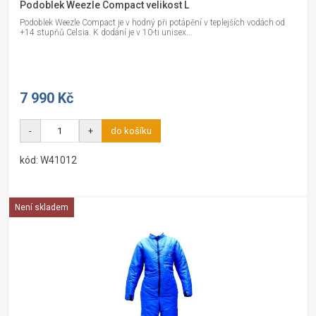
Podoblek Weezle Compact velikost L
Podoblek Weezle Compact je v hodný při potápění v teplejších vodách od
+14 stupňů Celsia. K dodání je v 10-ti unisex...
7 990 Kč
-
+
do košíku
kód: W41012
Není skladem