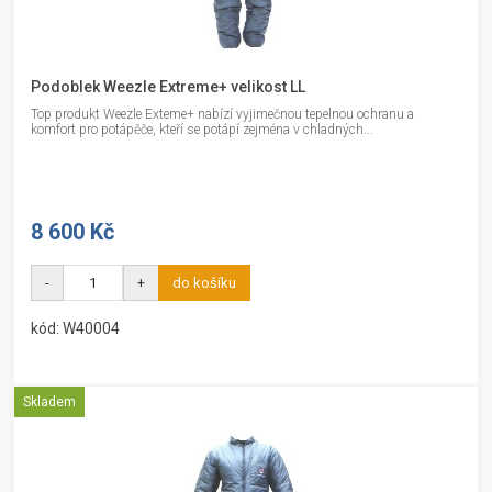
Podoblek Weezle Extreme+ velikost LL
Top produkt Weezle Exteme+ nabízí vyjimečnou tepelnou ochranu a
komfort pro potápěče, kteří se potápí zejména v chladných...
8 600 Kč
-
+
do košíku
kód: W40004
Skladem