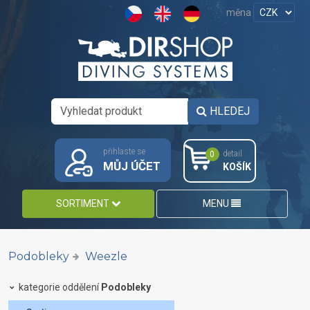
měna
HLEDEJ
přihlaste se
detail
0
MŮJ ÚČET
KOŠÍK
SORTIMENT
MENU
Podobleky
Weezle
kategorie oddělení
Podobleky