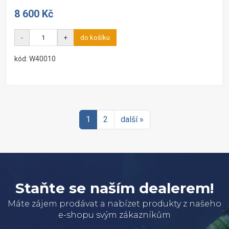
8 600 Kč
-
+
do košíku
kód: W40010
1
2
další »
Staňte se naším dealerem!
Máte zájem prodávat a nabízet produkty z našeho
e-shopu svým zákazníkům