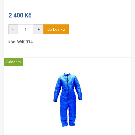
2 400 Kč
-
+
do košíku
kód: W40014
Skladem