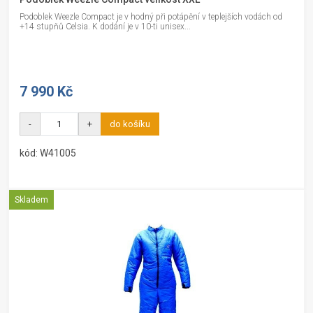
Podoblek Weezle Compact je v hodný při potápění v teplejších vodách od
+14 stupňů Celsia. K dodání je v 10-ti unisex...
7 990 Kč
-
+
do košíku
kód: W41005
Skladem