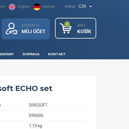
měna
ech
English
German
0
přihlaste se
detail
MŮJ ÚČET
KOŠÍK
DMÍNKY
DOPRAVA
KONTAKT
soft ECHO set
e
DIVESOFT
D90600
1.15 kg