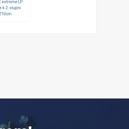
 extreme LP
 k 2. stupni
210cm