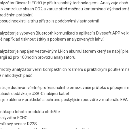
alyzátor Divesoft ECHO je přístroj nabitý technologiemi. Analyzuje obsh
ho kontroluje obsah CO2 a varuje před možnou kontaminací dýchací směs
pedičním potápění.
osud neexistji a trhu přístroj s podobnými vlastnostmí!
lyzátor je vybaven Bluetooth komunikací s aplikací s Divesoft APP ve k
é například tisknout štítky s popisem analyzovaných lahví.
alyzátor je napájen vestavěným LI-Ion akumulátorem který se nabíjí př
ergii až pro 100hodin provozu analyzátoru.
motný analyzátor velmi kompaktních rozměrů s praktickým poutkem na 
z náhodných pádů.
ístroje dodáván včetně profesionálního omezovače průtoku s připojením G
učástí dodávku je USB-C nabíjecí kabel.
e je zableno v praktické a ochranu poskytjícím pouzdře z materiálu EVA.
i nákupu tohoto produktu obdržíte:
analyzátor ECHO
kyslíkový sensor R22S