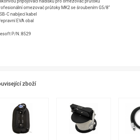
silikonvou připojovací hadišku pro omezovač průtoku
profesionální omezovač průtoky MK2 se šroubením G5/8"
SB-C nabíjecí kabel
přepravní EVA obal
vesoft P/N.:8529
uvisející zboží