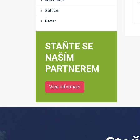
Záteže
Bazar
STAŇTE SE
NAŠÍM
PARTNEREM
Více informací