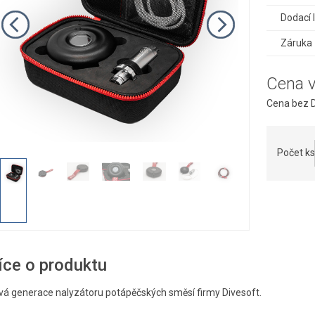
Dodací 
Záruka
Cena 
Cena bez D
Počet ks
íce o produktu
vá generace nalyzátoru potápěčských směsí firmy Divesoft.