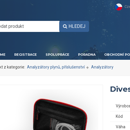
Cz
HLEDEJ
ME
REGISTRACE
SPOLUPRÁCE
PORADNA
OBCHODNÍ PO
kt z kategorie:
Analyzátory plynů, příslušenství
Analyzátory
Dive
Výrobc
Kód
Váha