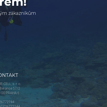
erem!
svým zákazníkům
ONTAKT
E-CELL, s. r. o.
Beránce 57/2
0 00 PRAHA 6
 26772744
Č:CZ26772744