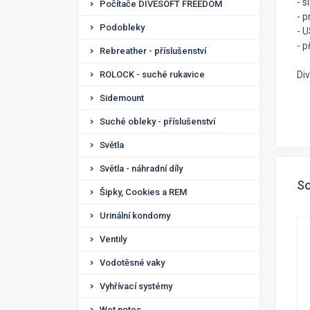
- 
Počítače DIVESOFT FREEDOM
- 
Podobleky
- U
- 
Rebreather - příslušenství
ROLOCK - suché rukavice
Di
Sidemount
Suché obleky - příslušenství
Světla
Světla - náhradní díly
So
Šipky, Cookies a REM
Urinální kondomy
Ventily
Vodotěsné vaky
Vyhřívací systémy
Wet notes