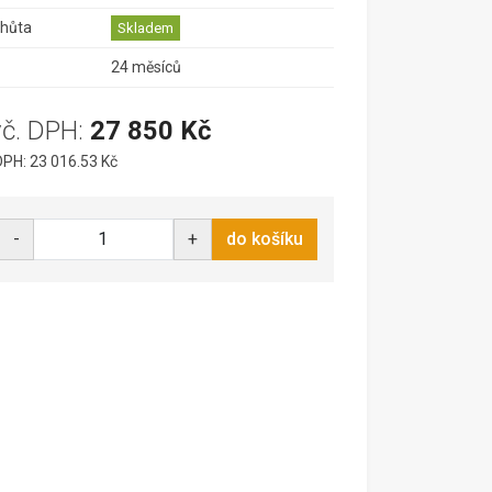
lhůta
Skladem
24 měsíců
vč. DPH:
27 850 Kč
PH: 23 016.53 Kč
-
+
do košíku