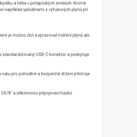
 kyslíku a hélia v potápčských směsích. Kromě
í například splodinami z výfukových plynů při
teré je možno číst a spravovat měření plynů ale
es standardizovaný USB-C konektor a poskytuje
ruku pro pohodlné a bezpečné držení přístroje
5/8" a silikonovou připojovací hadicí.