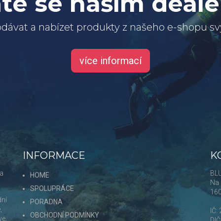
te se naším deal
dávat a nabízet produkty z našeho e-shopu 
více informací
INFORMACE
K
 a
BLU
HOME
Na 
SPOLUPRÁCE
16
dní
PORADNA
,
IČ:
OBCHODNÍ PODMÍNKY
ve,
DI