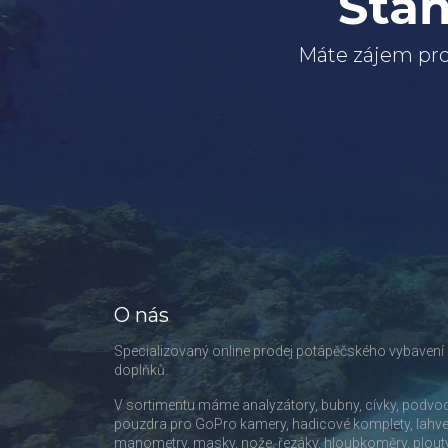
Staň
Máte zájem pro
O nás
Specializovaný online prodej potápěčského vybavení
doplňků.
V sortimentu máme analyzátory, bubny, cívky, podvo
pouzdra pro GoPro kamery, hadicové komplety, lahve
manometry, masky, nože, řezáky, hloubkoměry, plout