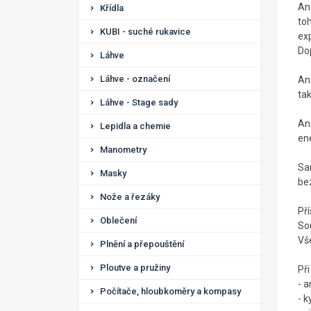
An
Křídla
to
KUBI - suché rukavice
ex
Dop
Láhve
Láhve - označení
Ana
tak
Láhve - Stage sady
An
Lepidla a chemie
en
Manometry
Sa
Masky
be
Nože a řezáky
Př
Oblečení
So
Vš
Plnění a přepouštění
Ploutve a pružiny
Př
- 
Počítače, hloubkoměry a kompasy
- 