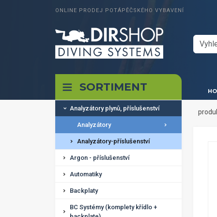
ONLINE PRODEJ POTÁPĚČSKÉHO VYBAVENÍ
SORTIMENT
HO
Analyzátory plynů, příslušenství
produ
Analyzátory
Analyzátory-příslušenství
Argon - příslušenství
Automatiky
Backplaty
BC Systémy (komplety křídlo +
backplate)