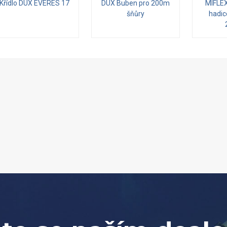
Křídlo DUX EVERES 17
DUX Buben pro 200m
MIFLEX
šňůry
hadice