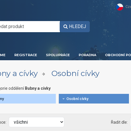
Cz
HLEDEJ
ME
REGISTRACE
SPOLUPRÁCE
PORADNA
OBCHODNÍ PO
ny a cívky
Osobní cívky
orie oddělení
Bubny a cívky
ny
Osobní cívky
bce:
Řadit dle: