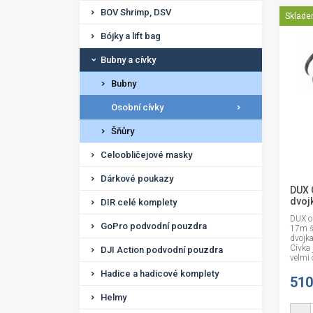
BOV Shrimp, DSV
Sklad
Bójky a lift bag
Bubny a cívky
Bubny
Osobní cívky
Šňůry
Celoobličejové masky
Dárkové poukazy
DUX 
dvoj
DIR celé komplety
DUX o
GoPro podvodní pouzdra
17m š
dvojk
Cívka 
DJI Action podvodní pouzdra
velmi 
Hadice a hadicové komplety
510
Helmy