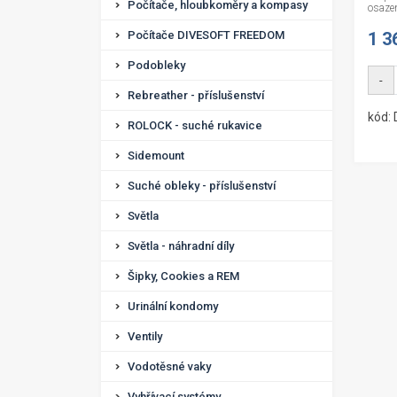
Počítače, hloubkoměry a kompasy
osazen
Počítače DIVESOFT FREEDOM
1 3
Podobleky
-
Rebreather - příslušenství
kód:
ROLOCK - suché rukavice
Sidemount
Suché obleky - příslušenství
Světla
Světla - náhradní díly
Šipky, Cookies a REM
Urinální kondomy
Ventily
Vodotěsné vaky
Vyhřívací systémy