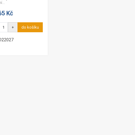
í...
65 Kč
+
do košíku
 D22027