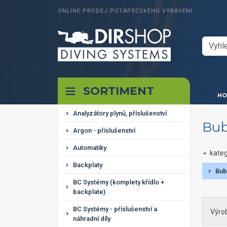
ONLINE PRODEJ POTÁPĚČSKÉHO VYBAVENÍ
SORTIMENT
HO
Analyzátory plynů, příslušenství
Bub
Argon - příslušenství
Automatiky
kateg
Backplaty
Bub
BC Systémy (komplety křídlo +
backplate)
BC Systémy - příslušenství a
Výro
náhradní díly