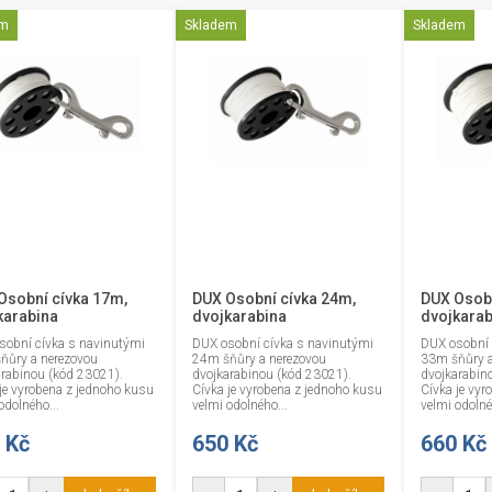
em
Skladem
Skladem
Osobní cívka 17m,
DUX Osobní cívka 24m,
DUX Osobn
karabina
dvojkarabina
dvojkarab
sobní cívka s navinutými
DUX osobní cívka s navinutými
DUX osobní 
ňůry a nerezovou
24m šňůry a nerezovou
33m šňůry a
arabinou (kód 23021).
dvojkarabinou (kód 23021).
dvojkarabin
je vyrobena z jednoho kusu
Cívka je vyrobena z jednoho kusu
Cívka je vyr
odolného...
velmi odolného...
velmi odolné
 Kč
650 Kč
660 Kč