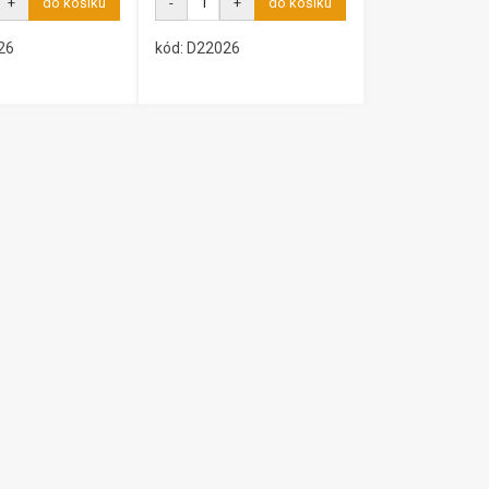
+
do košíku
-
+
do košíku
26
kód: D22026