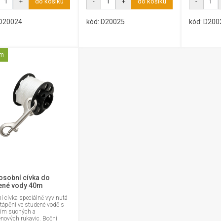
+
do košíku
-
+
do košíku
-
 D20024
kód: D20025
kód: D200
em
osobní cívka do
ené vody 40m
 cívka speciálně vyvinutá
tápění ve studené vodě s
tím suchých a
énových rukavic. Boční