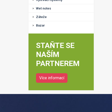
Wet notes
Záteže
Bazar
STAŇTE SE
NAŠÍM
PARTNEREM
Více informací