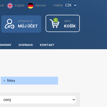
měna
ech
English
German
0
přihlaste se
detail
MŮJ ÚČET
KOŠÍK
DMÍNKY
DOPRAVA
KONTAKT
Šňůry