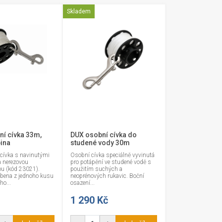
Skladem
í cívka 33m,
DUX osobní cívka do
ina
studené vody 30m
cívka s navinutými
Osobní cívka speciálně vyvinutá
 nerezovou
pro potápění ve studené vodě s
ou (kód 23021).
použitím suchých a
obena z jednoho kusu
neoprénových rukavic. Boční
ho...
osazení...
1 290 Kč