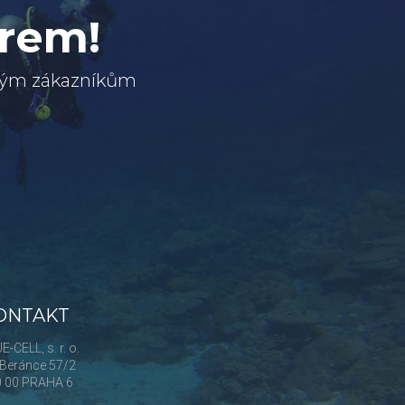
erem!
svým zákazníkům
ONTAKT
E-CELL, s. r. o.
Beránce 57/2
0 00 PRAHA 6