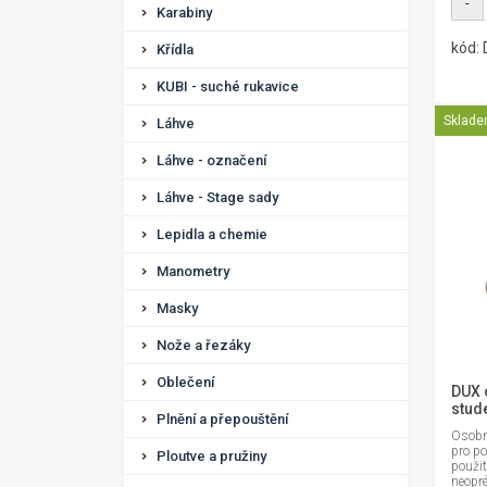
-
Karabiny
kód:
Křídla
KUBI - suché rukavice
Sklad
Láhve
Láhve - označení
Láhve - Stage sady
Lepidla a chemie
Manometry
Masky
Nože a řezáky
Oblečení
DUX 
stud
Plnění a přepouštění
Osobní
pro po
Ploutve a pružiny
použi
neopr