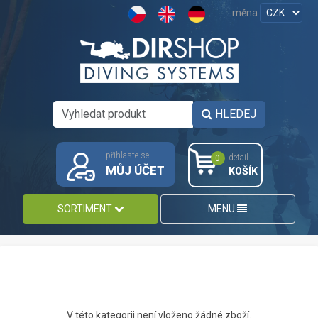
měna
HLEDEJ
přihlaste se
detail
0
MŮJ ÚČET
KOŠÍK
SORTIMENT
MENU
V této kategorii není vloženo žádné zboží.