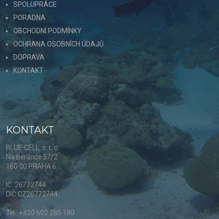
SPOLUPRÁCE
PORADNA
OBCHODNÍ PODMÍNKY
OCHRANA OSOBNÍCH ÚDAJŮ
DOPRAVA
KONTAKT
KONTAKT
BLUE-CELL, s. r. o.
Na Beránce 57/2
160 00 PRAHA 6
IČ: 26772744
DIČ:CZ26772744
Tel.: +420 602 285 180