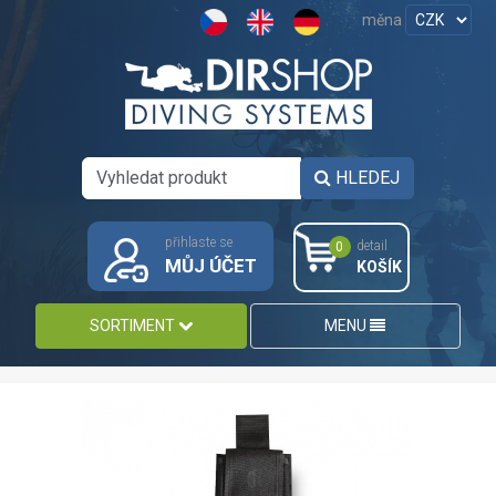
měna
HLEDEJ
přihlaste se
detail
0
MŮJ ÚČET
KOŠÍK
SORTIMENT
MENU