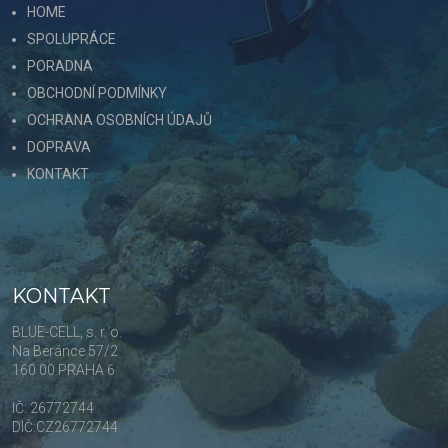
HOME
SPOLUPRÁCE
PORADNA
OBCHODNÍ PODMÍNKY
OCHRANA OSOBNÍCH ÚDAJŮ
DOPRAVA
KONTAKT
KONTAKT
BLUE-CELL, s. r. o.
Na Beránce 57/2
160 00 PRAHA 6
IČ: 26772744
DIČ:CZ26772744