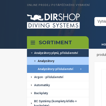
ONLINE PRODEJ POTÁPĚČSKÉHO VYBAVENÍ
SORTIMENT
HO
Analyzátory plynů, příslušenství
produ
Analyzátory
Analyzátory-příslušenství
Argon - příslušenství
Automatiky
Backplaty
BC Systémy (komplety křídlo +
backplate)