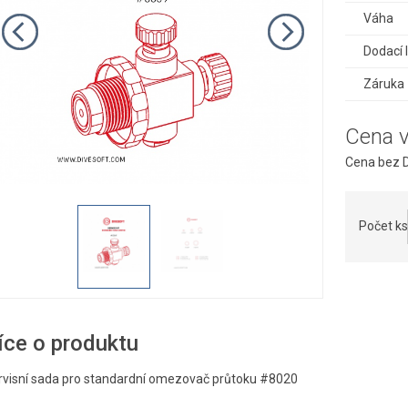
Váha
Dodací 
Záruka
Cena 
Cena bez D
Počet ks
íce o produktu
rvisní sada pro standardní omezovač průtoku #8020