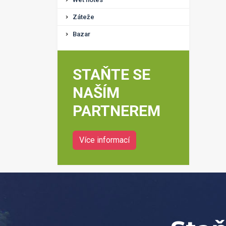
Záteže
Bazar
STAŇTE SE
NAŠÍM
PARTNEREM
Více informací