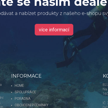
te se naším deal
dávat a nabízet produkty z našeho e-shopu 
více informací
INFORMACE
K
 a
BLU
HOME
Na 
SPOLUPRÁCE
16
dní
PORADNA
,
IČ:
OBCHODNÍ PODMÍNKY
ve,
DI