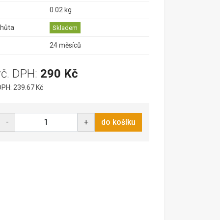
0.02 kg
lhůta
Skladem
24 měsíců
vč. DPH:
290 Kč
PH: 239.67 Kč
-
+
do košíku