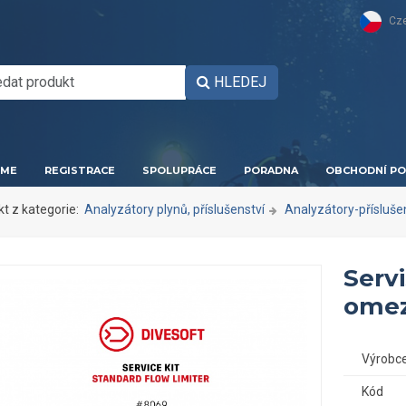
Cz
HLEDEJ
ME
REGISTRACE
SPOLUPRÁCE
PORADNA
OBCHODNÍ PO
kt z kategorie:
Analyzátory plynů, příslušenství
Analyzátory-přísluše
Servi
omez
Výrobc
Kód