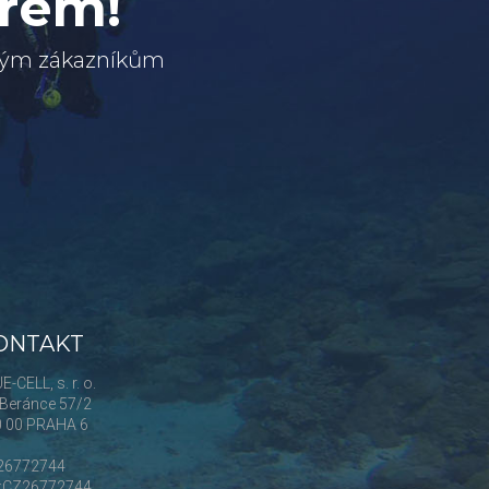
erem!
svým zákazníkům
ONTAKT
E-CELL, s. r. o.
Beránce 57/2
0 00 PRAHA 6
 26772744
Č:CZ26772744