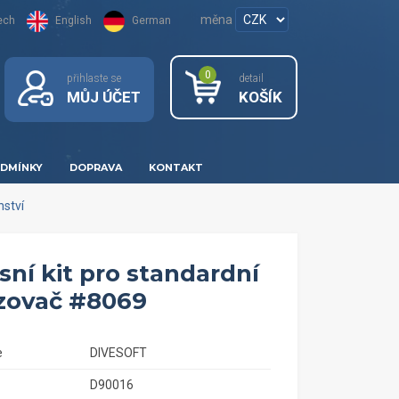
měna
ech
English
German
0
přihlaste se
detail
MŮJ ÚČET
KOŠÍK
DMÍNKY
DOPRAVA
KONTAKT
nství
sní kit pro standardní
ovač #8069
e
DIVESOFT
D90016