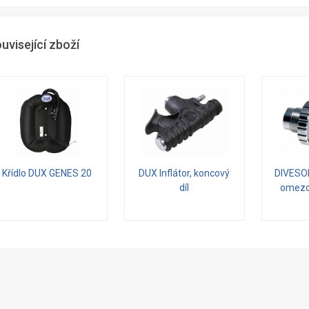
uvisející zboží
Křídlo DUX GENES 20
DUX Inflátor, koncový
DIVESO
díl
omezo