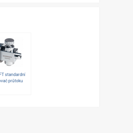
FT standardní
vač průtoku