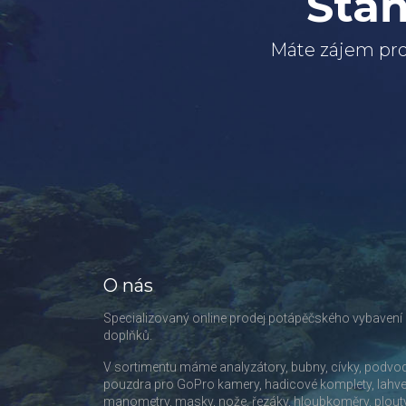
Staň
Máte zájem pro
O nás
Specializovaný online prodej potápěčského vybavení
doplňků.
V sortimentu máme analyzátory, bubny, cívky, podvo
pouzdra pro GoPro kamery, hadicové komplety, lahve
manometry, masky, nože, řezáky, hloubkoměry, plout