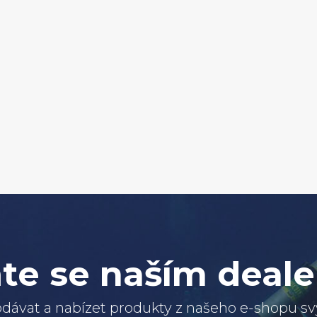
te se naším deal
dávat a nabízet produkty z našeho e-shopu 