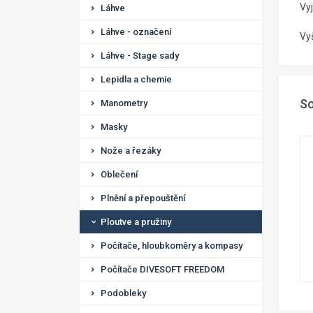
Vyj
Láhve
Láhve - označení
Vyš
Láhve - Stage sady
Lepidla a chemie
So
Manometry
Masky
Nože a řezáky
Oblečení
Plnění a přepouštění
Ploutve a pružiny
Počítače, hloubkoměry a kompasy
Počítače DIVESOFT FREEDOM
Podobleky