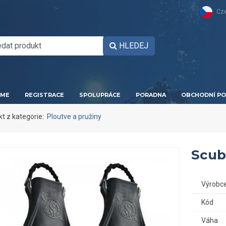
Cz
HLEDEJ
ME
REGISTRACE
SPOLUPRÁCE
PORADNA
OBCHODNÍ PO
kt z kategorie:
Ploutve a pružiny
Scub
Výrobc
Kód
Váha