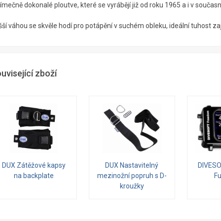
ímečně dokonalé ploutve, které se vyrábějí již od roku 1965 a i v současn
ší váhou se skvěle hodí pro potápění v suchém obleku, ideální tuhost zaj
uvisející zboží
DUX Zátěžové kapsy
DUX Nastavitelný
DIVES
na backplate
mezinožní popruh s D-
Fu
kroužky