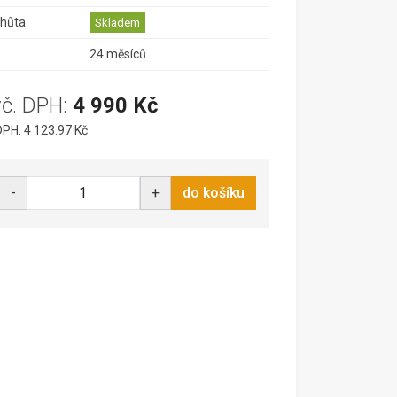
lhůta
Skladem
24 měsíců
vč. DPH:
4 990 Kč
PH: 4 123.97 Kč
-
+
do košíku