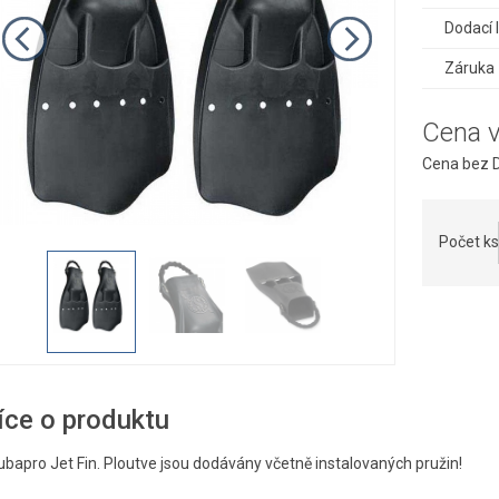
Dodací 
Záruka
Cena 
Cena bez D
Počet ks
íce o produktu
ubapro Jet Fin. Ploutve jsou dodávány včetně instalovaných pružin!