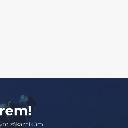
erem!
svým zákazníkům