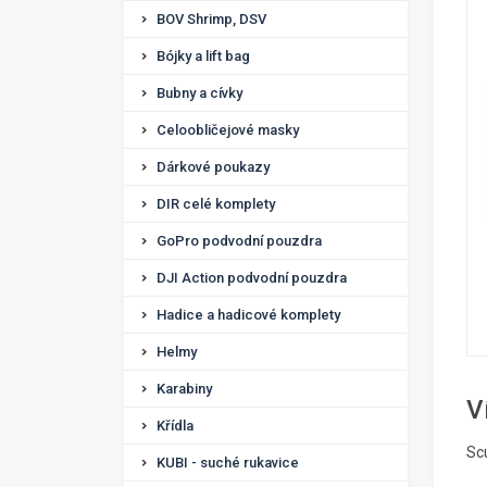
BOV Shrimp, DSV
Bójky a lift bag
Bubny a cívky
Celoobličejové masky
Dárkové poukazy
DIR celé komplety
GoPro podvodní pouzdra
DJI Action podvodní pouzdra
Hadice a hadicové komplety
Helmy
Karabiny
V
Křídla
Sc
KUBI - suché rukavice