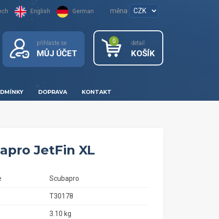
měna
ech
English
German
0
přihlaste se
detail
MŮJ ÚČET
KOŠÍK
DMÍNKY
DOPRAVA
KONTAKT
apro JetFin XL
e
Scubapro
T30178
3.10 kg