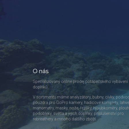
O nás
Specializovaný online prodej potápěčského vybavení
doplňků.
V sortimentu máme analyzátory, bubny, cívky, podvo
pouzdra pro GoPro kamery, hadicové komplety, lahve
manometry, masky, nože, řezáky, hloubkoměry, plout
podobleky, světla a jejich doplňky, příslušenství pro
rebreathery a mnoho dalšího zboží.