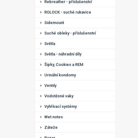
Rebreather - příslušenství
ROLOCK - suché rukavice
Sidemount
Suché obleky - příslušenství
Světla
Světla - náhradní díly
Šipky, Cookies a REM
Urinální kondomy
Ventily
Vodotěsné vaky
Vyhřívací systémy
Wet notes
Záteže
Bazar