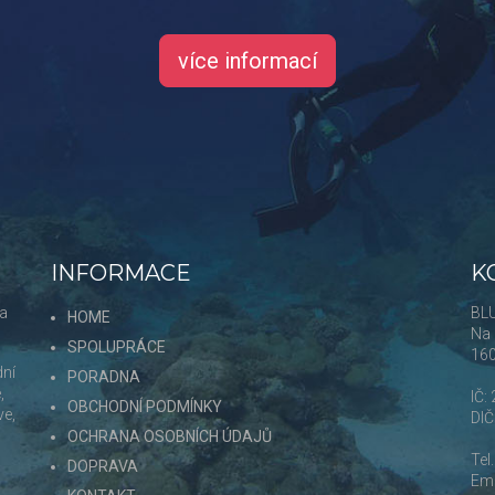
více informací
INFORMACE
K
 a
BLU
HOME
Na 
SPOLUPRÁCE
16
dní
PORADNA
,
IČ:
OBCHODNÍ PODMÍNKY
ve,
DI
OCHRANA OSOBNÍCH ÚDAJŮ
Tel
DOPRAVA
Ema