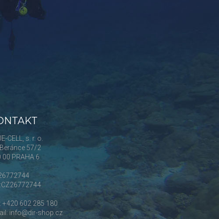
ONTAKT
E-CELL, s. r. o.
Beránce 57/2
0 00 PRAHA 6
 26772744
Č:CZ26772744
.: +420 602 285 180
il: info@dir-shop.cz