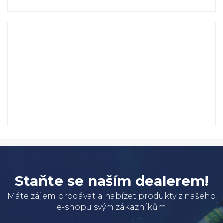
Staňte se naším dealerem!
Máte zájem prodávat a nabízet produkty z našeho
e-shopu svým zákazníkům