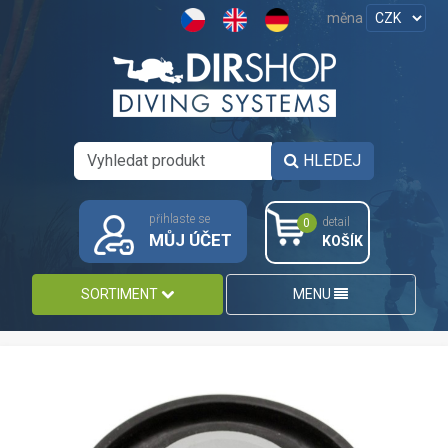
měna
HLEDEJ
přihlaste se
detail
0
MŮJ ÚČET
KOŠÍK
SORTIMENT
MENU