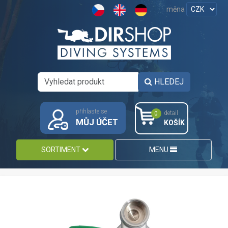
měna
HLEDEJ
přihlaste se
detail
0
MŮJ ÚČET
KOŠÍK
SORTIMENT
MENU