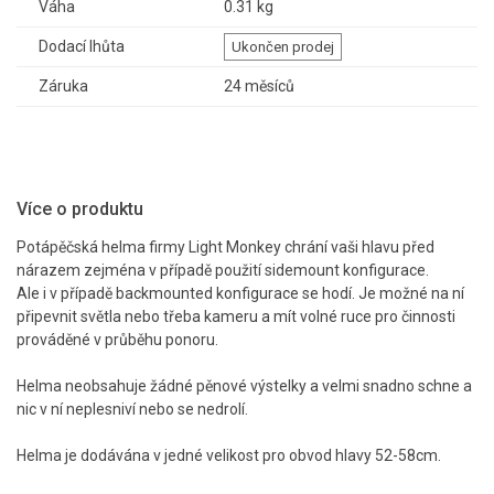
Váha
0.31 kg
Dodací lhůta
Ukončen prodej
Záruka
24 měsíců
Více o produktu
Potápěčská helma firmy Light Monkey chrání vaši hlavu před
nárazem zejména v případě použití sidemount konfigurace.
Ale i v případě backmounted konfigurace se hodí. Je možné na ní
připevnit světla nebo třeba kameru a mít volné ruce pro činnosti
prováděné v průběhu ponoru.
Helma neobsahuje žádné pěnové výstelky a velmi snadno schne a
nic v ní neplesniví nebo se nedrolí.
Helma je dodávána v jedné velikost pro obvod hlavy 52-58cm.