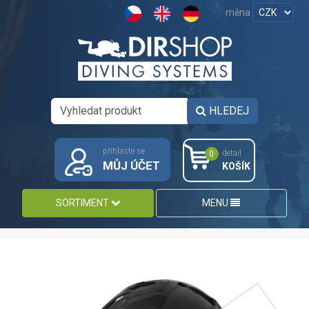
měna
HLEDEJ
přihlaste se
detail
0
MŮJ ÚČET
KOŠÍK
SORTIMENT
MENU