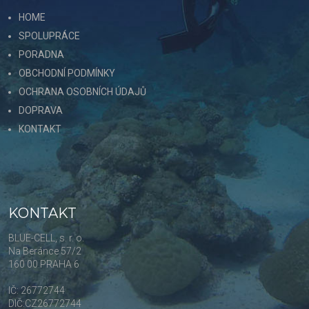
HOME
SPOLUPRÁCE
PORADNA
OBCHODNÍ PODMÍNKY
OCHRANA OSOBNÍCH ÚDAJŮ
DOPRAVA
KONTAKT
KONTAKT
BLUE-CELL, s. r. o.
Na Beránce 57/2
160 00 PRAHA 6
IČ: 26772744
DIČ:CZ26772744