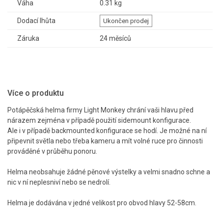
Váha
0.31 kg
Dodací lhůta
Ukončen prodej
Záruka
24 měsíců
Více o produktu
Potápěčská helma firmy Light Monkey chrání vaši hlavu před
nárazem zejména v případě použití sidemount konfigurace.
Ale i v případě backmounted konfigurace se hodí. Je možné na ní
připevnit světla nebo třeba kameru a mít volné ruce pro činnosti
prováděné v průběhu ponoru.
Helma neobsahuje žádné pěnové výstelky a velmi snadno schne a
nic v ní neplesniví nebo se nedrolí.
Helma je dodávána v jedné velikost pro obvod hlavy 52-58cm.