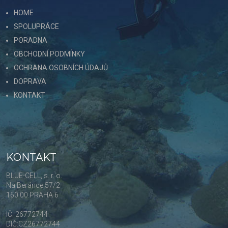
HOME
SPOLUPRÁCE
PORADNA
OBCHODNÍ PODMÍNKY
OCHRANA OSOBNÍCH ÚDAJŮ
DOPRAVA
KONTAKT
KONTAKT
BLUE-CELL, s. r. o.
Na Beránce 57/2
160 00 PRAHA 6
IČ: 26772744
DIČ:CZ26772744