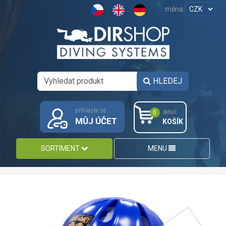
měna
HLEDEJ
přihlaste se
detail
0
MŮJ ÚČET
KOŠÍK
SORTIMENT
MENU