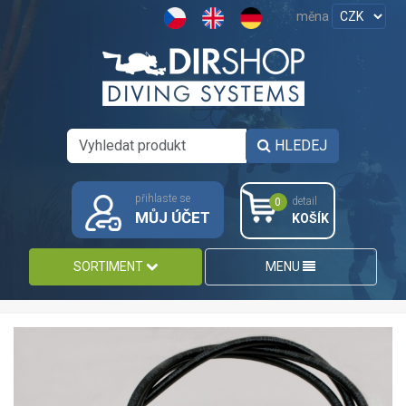
měna
HLEDEJ
přihlaste se
detail
0
MŮJ ÚČET
KOŠÍK
SORTIMENT
MENU