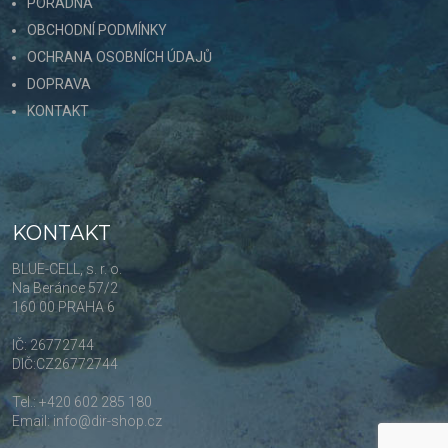
PORADNA
OBCHODNÍ PODMÍNKY
OCHRANA OSOBNÍCH ÚDAJŮ
DOPRAVA
KONTAKT
KONTAKT
BLUE-CELL, s. r. o.
Na Beránce 57/2
160 00 PRAHA 6
IČ: 26772744
DIČ:CZ26772744
Tel.: +420 602 285 180
Email: info@dir-shop.cz