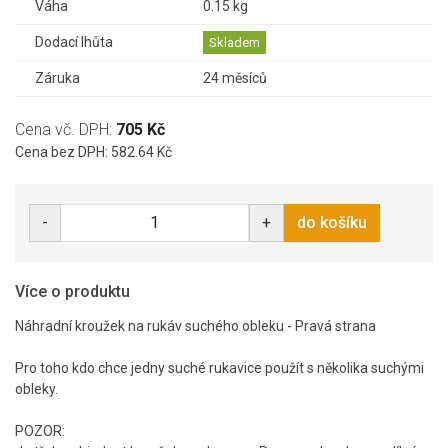
Váha
0.15 kg
Dodací lhůta
Skladem
Záruka
24 měsíců
Cena vč. DPH:
705 Kč
Cena bez DPH: 582.64 Kč
-
+
do košíku
Více o produktu
Náhradní kroužek na rukáv suchého obleku - Pravá strana
Pro toho kdo chce jedny suché rukavice použít s několika suchými
obleky.
POZOR: