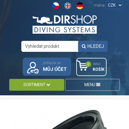
měna
HLEDEJ
přihlaste se
detail
0
MŮJ ÚČET
KOŠÍK
SORTIMENT
MENU