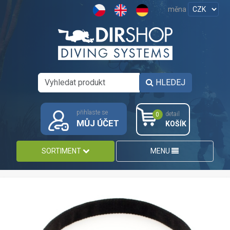
měna
HLEDEJ
přihlaste se
detail
0
MŮJ ÚČET
KOŠÍK
SORTIMENT
MENU