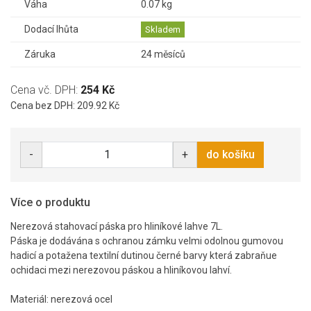
Váha
0.07 kg
Dodací lhůta
Skladem
Záruka
24 měsíců
Cena vč. DPH:
254 Kč
Cena bez DPH: 209.92 Kč
-
+
do košíku
Více o produktu
Nerezová stahovací páska pro hliníkové lahve 7L.
Páska je dodávána s ochranou zámku velmi odolnou gumovou
hadicí a potažena textilní dutinou černé barvy která zabraňue
ochidaci mezi nerezovou páskou a hliníkovou lahví.
Materiál: nerezová ocel