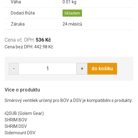
Váha
0.01 kg
Dodací lhůta
Skladem
Záruka
24 měsíců
Cena vč. DPH:
536 Kč
Cena bez DPH: 442.98 Kč
-
+
do košíku
Více o produktu
Směrový ventilek určený pro BOV a DSV je kompatibilni s produkty:
iQSUB (Golem Gear):
SHRIM BOV
SHRIM DSV
Sidemount DSV