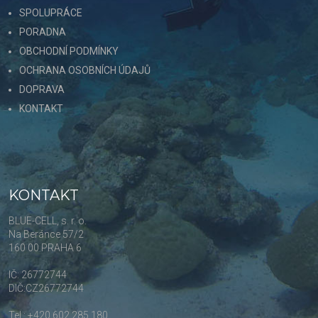
SPOLUPRÁCE
PORADNA
OBCHODNÍ PODMÍNKY
OCHRANA OSOBNÍCH ÚDAJŮ
DOPRAVA
KONTAKT
KONTAKT
BLUE-CELL, s. r. o.
Na Beránce 57/2
160 00 PRAHA 6
IČ: 26772744
DIČ:CZ26772744
Tel.: +420 602 285 180