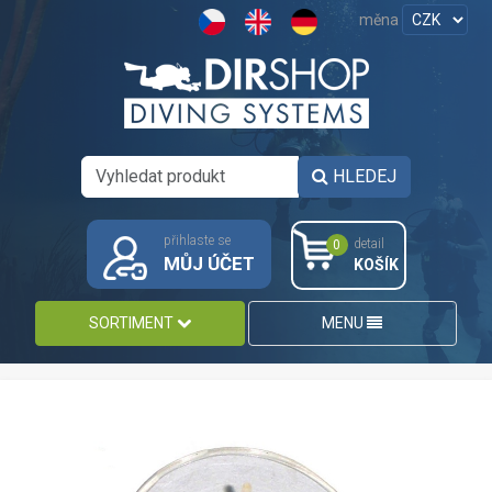
měna
HLEDEJ
přihlaste se
detail
0
MŮJ ÚČET
KOŠÍK
SORTIMENT
MENU