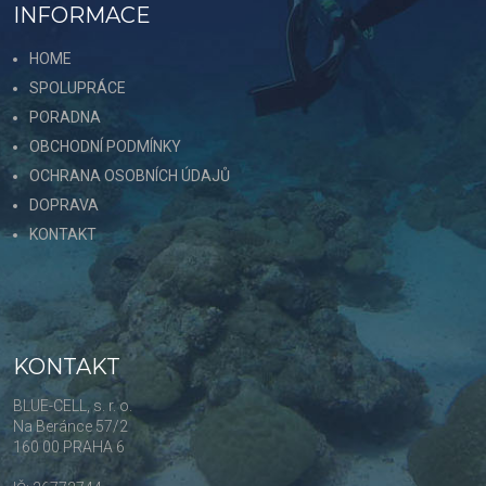
INFORMACE
HOME
SPOLUPRÁCE
PORADNA
OBCHODNÍ PODMÍNKY
OCHRANA OSOBNÍCH ÚDAJŮ
DOPRAVA
KONTAKT
KONTAKT
BLUE-CELL, s. r. o.
Na Beránce 57/2
160 00 PRAHA 6