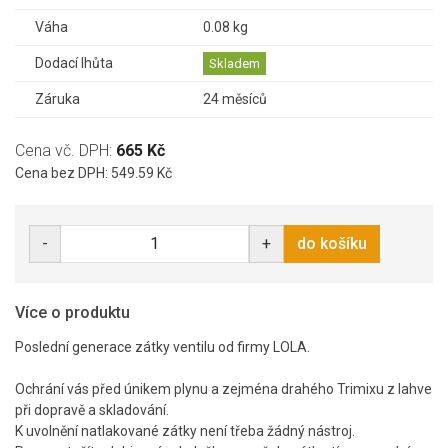
Váha
0.08 kg
Dodací lhůta
Skladem
Záruka
24 měsíců
Cena vč. DPH:
665 Kč
Cena bez DPH: 549.59 Kč
-
+
do košíku
Více o produktu
Poslední generace zátky ventilu od firmy LOLA.
Ochrání vás před únikem plynu a zejména drahého Trimixu z lahve
při dopravě a skladování.
K uvolnění natlakované zátky není třeba žádný nástroj.