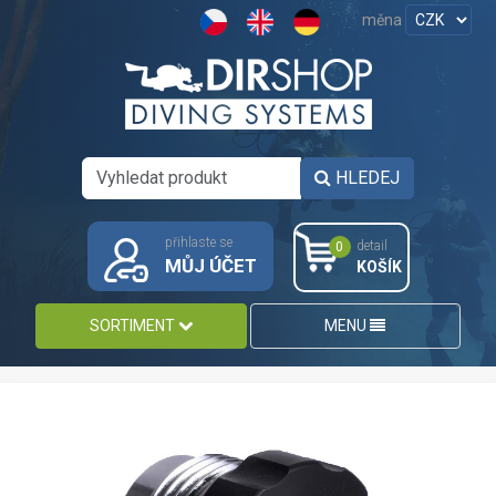
měna
HLEDEJ
přihlaste se
detail
0
MŮJ ÚČET
KOŠÍK
SORTIMENT
MENU