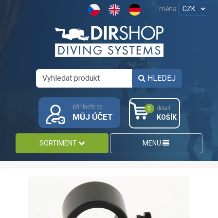
měna
HLEDEJ
přihlaste se
detail
0
MŮJ ÚČET
KOŠÍK
SORTIMENT
MENU