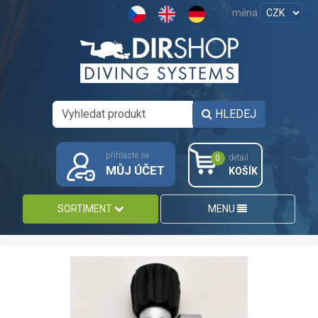
měna
HLEDEJ
přihlaste se
detail
0
MŮJ ÚČET
KOŠÍK
SORTIMENT
MENU