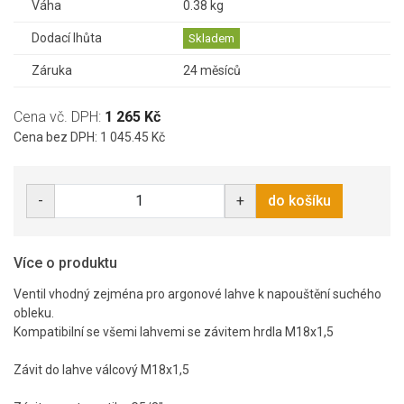
Váha
0.38 kg
Dodací lhůta
Skladem
Záruka
24 měsíců
Cena vč. DPH:
1 265 Kč
Cena bez DPH: 1 045.45 Kč
-
+
do košíku
Více o produktu
Ventil vhodný zejména pro argonové lahve k napouštění suchého
obleku.
Kompatibilní se všemi lahvemi se závitem hrdla M18x1,5
Závit do lahve válcový M18x1,5