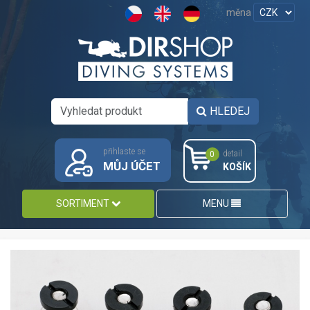
měna
HLEDEJ
přihlaste se
detail
0
MŮJ ÚČET
KOŠÍK
SORTIMENT
MENU