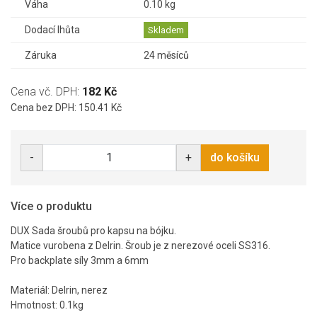
Váha
0.10 kg
Dodací lhůta
Skladem
Záruka
24 měsíců
Cena vč. DPH:
182 Kč
Cena bez DPH: 150.41 Kč
-
+
do košíku
Více o produktu
DUX Sada šroubů pro kapsu na bójku.
Matice vurobena z Delrin. Šroub je z nerezové oceli SS316.
Pro backplate síly 3mm a 6mm
Materiál: Delrin, nerez
Hmotnost: 0.1kg