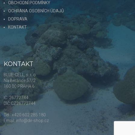
OBCHODNÍ PODMÍNKY
OCHRANA OSOBNÍCH ÚDAJŮ
DOPRAVA
KONTAKT
KONTAKT
BLUE-CELL, s. r. o.
Na Beránce 57/2
160 00 PRAHA 6
IČ: 26772744
DIČ:CZ26772744
Tel.: +420 602 285 180
Email: info@dir-shop.cz