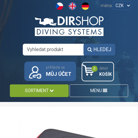
měna
HLEDEJ
přihlaste se
detail
0
MŮJ ÚČET
KOŠÍK
SORTIMENT
MENU