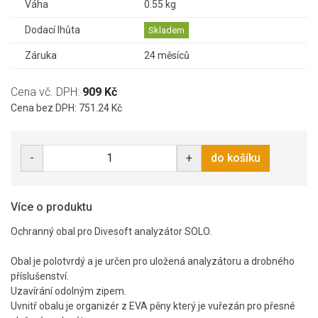
Váha
0.55 kg
Dodací lhůta
Skladem
Záruka
24 měsíců
Cena vč. DPH:
909 Kč
Cena bez DPH: 751.24 Kč
-
+
do košíku
Více o produktu
Ochranný obal pro Divesoft analyzátor SOLO.
Obal je polotvrdý a je určen pro uložená analyzátoru a drobného
příslušenství.
Uzavírání odolným zipem.
Uvnitř obalu je organizér z EVA pěny který je vuřezán pro přesné