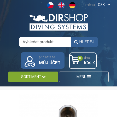
měna
HLEDEJ
přihlaste se
detail
0
MŮJ ÚČET
KOŠÍK
SORTIMENT
MENU