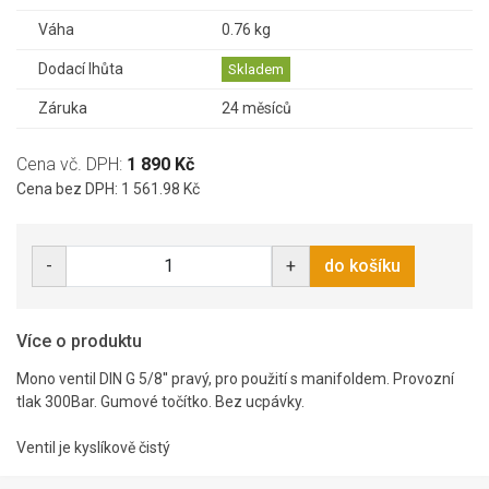
Váha
0.76 kg
Dodací lhůta
Skladem
Záruka
24 měsíců
Cena vč. DPH:
1 890 Kč
Cena bez DPH: 1 561.98 Kč
-
+
do košíku
Více o produktu
Mono ventil DIN G 5/8'' pravý, pro použití s manifoldem. Provozní
tlak 300Bar. Gumové točítko. Bez ucpávky.
Ventil je kyslíkově čistý